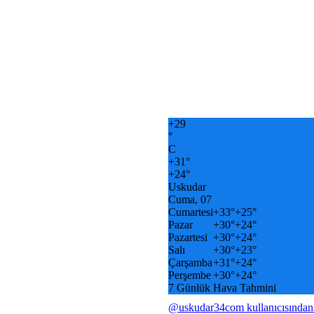
+
29
°
C
+
31°
+
24°
Uskudar
Cuma, 07
Cumartesi
+
33°
+
25°
Pazar
+
30°
+
24°
Pazartesi
+
30°
+
24°
Salı
+
30°
+
23°
Çarşamba
+
31°
+
24°
Perşembe
+
30°
+
24°
7 Günlük Hava Tahmini
@uskudar34com kullanıcısından