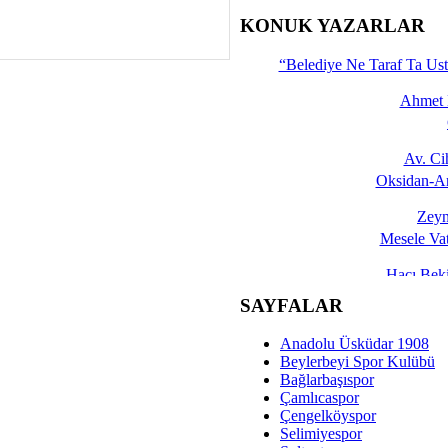
İşte 
KONUK YAZARLAR
Yalçın
“Belediye Ne Taraf Ta Ust
Ahmet 
Av. C
Oksidan-An
Zeyn
Mesele Vat
Hacı Be
Okullarda M
SAYFALAR
Mesu
Anadolu Üsküdar 1908
Dünya Fani, Ama Kısa
Beylerbeyi Spor Kulübü
Bağlarbaşıspor
Sav
Çamlıcaspor
Hukukun Adale
Çengelköyspor
Selimiyespor