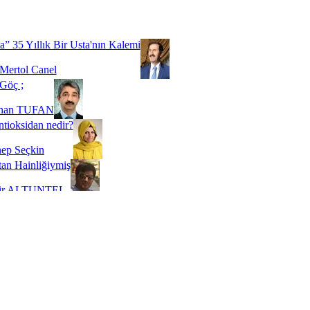
Biz buyuz...
 SOYSEVİNÇ
a” 35 Yıllık Bir Usta'nın Kalemi
Mertol Canel
Göç ;
ihan TUFAN
tioksidan nedir?
ep Seçkin
an Hainliğiymiş
kir ALTUNTEL
adde Bağımlılığı
t Kaymakçı
 Bir Süre De Olsa Burdayız
aş ŞENEL
ti Kalmadı Üstadım!