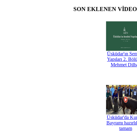
SON EKLENEN VİDE
Üsküdar'ın Se
Yapıları 2. Böl
Mehmet Dilb
Üsküdar'da Ku
Bayramı hazırlık
tamam