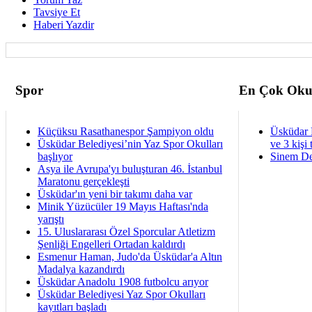
Tavsiye Et
Haberi Yazdir
Spor
En Çok Oku
Küçüksu Rasathanespor Şampiyon oldu
Üsküdar 
Üsküdar Belediyesi’nin Yaz Spor Okulları
ve 3 kişi 
başlıyor
Sinem De
Asya ile Avrupa'yı buluşturan 46. İstanbul
Maratonu gerçekleşti
Üsküdar'ın yeni bir takımı daha var
Minik Yüzücüler 19 Mayıs Haftası'nda
yarıştı
15. Uluslararası Özel Sporcular Atletizm
Şenliği Engelleri Ortadan kaldırdı
Esmenur Haman, Judo'da Üsküdar'a Altın
Madalya kazandırdı
Üsküdar Anadolu 1908 futbolcu arıyor
Üsküdar Belediyesi Yaz Spor Okulları
kayıtları başladı