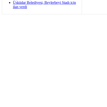
Üsküdar Belediyesi, Beylerbeyi Stadı için
ilan verdi