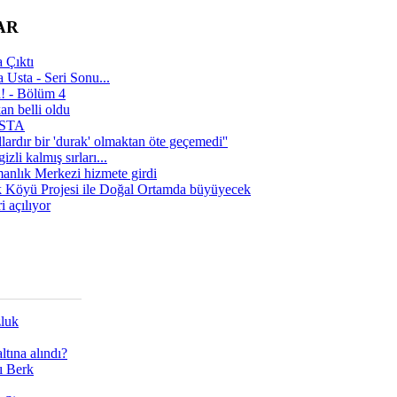
AR
 Çıktı
 Usta - Seri Sonu...
a! - Bölüm 4
n belli oldu
 USTA
lardır bir 'durak' olmaktan öte geçemedi''
zli kalmış sırları...
manlık Merkezi hizmete girdi
 Köyü Projesi ile Doğal Ortamda büyüyecek
i açılıyor
zluk
tına alındı?
ı Berk