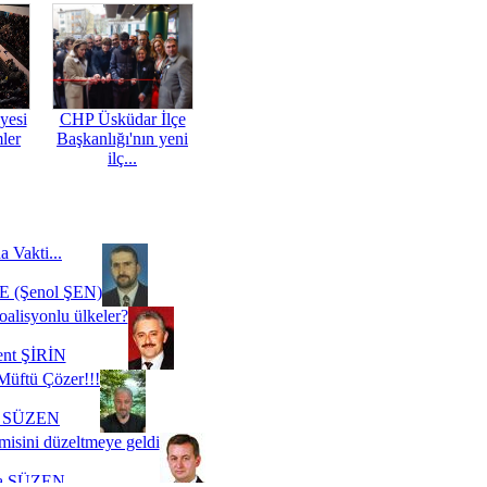
yesi
CHP Üsküdar İlçe
mler
Başkanlığı'nın yeni
ilç...
a Vakti...
 (Şenol ŞEN)
oalisyonlu ülkeler?
ent ŞİRİN
Müftü Çözer!!!
i SÜZEN
misini düzeltmeye geldi
a SÜZEN