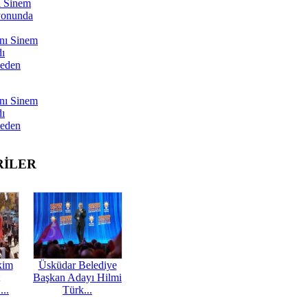
ı Sinem
yonunda
nı Sinem
dı
Neden
nı Sinem
dı
Neden
RİLER
kim
Üsküdar Belediye
Başkan Adayı Hilmi
...
Türk...