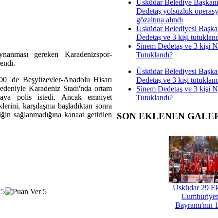
Üsküdar Belediye Başkan
Dedetaş yolsuzluk operas
gözaltına alındı
Üsküdar Belediyesi Başka
Dedetaş ve 3 kişi tutuklan
Sinem Dedetaş ve 3 kişi 
nanması gereken Karadenizspor-
Tutuklandı?
endi.
Üsküdar Belediyesi Başka
.00 'de Beşyüzevler-Anadolu Hisarı
Dedetaş ve 3 kişi tutuklan
edeniyle Karadeniz Stadı'nda ortam
Sinem Dedetaş ve 3 kişi 
haya polis istedi. Ancak emniyet
Tutuklandı?
lerini, karşılaşma başladıktan sonra
iğin sağlanmadığına kanaat getirilen
SON EKLENEN GALE
Üsküdar 29 E
Cumhuriyet
Bayramı'nın 1