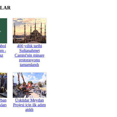
OLAR
mbol
400 yıllık tarihi
üm -
Sultanahmet
az
Camisi'nin minare
restorasyonu
tamamlandı
rban
Üsküdar Meydan
ları
Projesi için ilk adım
atıldı