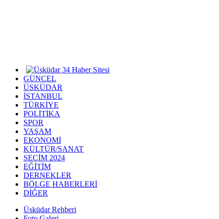
GÜNCEL
ÜSKÜDAR
İSTANBUL
TÜRKİYE
POLİTİKA
SPOR
YAŞAM
EKONOMİ
KÜLTÜR/SANAT
SEÇİM 2024
EĞİTİM
DERNEKLER
BÖLGE HABERLERİ
DİĞER
Üsküdar Rehberi
Foto Galeri