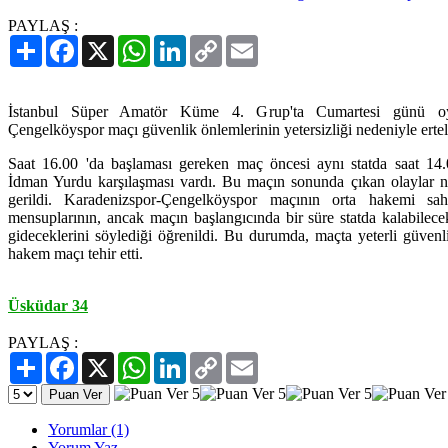
PAYLAŞ :
Paylaş
Facebook
X
WhatsApp
LinkedIn
Copy
Email
Link
İstanbul Süper Amatör Küme 4. Grup'ta Cumartesi günü oy
Çengelköyspor maçı güvenlik önlemlerinin yetersizliği nedeniyle ertel
Saat 16.00 'da başlaması gereken maç öncesi aynı statda saat 14
İdman Yurdu karşılaşması vardı. Bu maçın sonunda çıkan olaylar n
gerildi. Karadenizspor-Çengelköyspor maçının orta hakemi sa
mensuplarının, ancak maçın başlangıcında bir süre statda kalabilecek
gideceklerini söylediği öğrenildi. Bu durumda, maçta yeterli güvenl
hakem maçı tehir etti.
Üsküdar 34
PAYLAŞ :
Paylaş
Facebook
X
WhatsApp
LinkedIn
Copy
Email
Link
Yorumlar (1)
Yorum Yaz