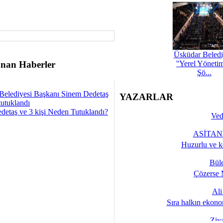
Üsküdar Beledi
nan Haberler
''Yerel Yöneti
Şö...
Belediyesi Başkanı Sinem Dedetaş
YAZARLAR
tutuklandı
detaş ve 3 kişi Neden Tutuklandı?
Ved
ASİTANE
Huzurlu ve k
Bül
Çözerse 
Al
Sıra halkın ekono
Ziy