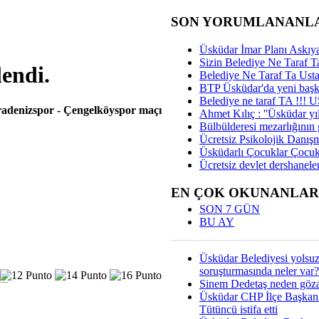
SON YORUMLANANL
Üsküdar İmar Planı Askıya
Sizin Belediye Ne Taraf Ta
endi.
Belediye Ne Taraf Ta Ust
BTP Üsküdar'da yeni başka
Belediye ne taraf TA !!!
adenizspor - Çengelköyspor maçı
Ahmet Kılıç : ''Üsküdar yıl
Bülbülderesi mezarlığının gi
Ücretsiz Psikolojik Danış
Üsküdarlı Çocuklar Çocuk
Ücretsiz devlet dershaneler
EN ÇOK OKUNANLAR
SON 7 GÜN
BU AY
Üsküdar Belediyesi yolsu
soruşturmasında neler var?
Sinem Dedetaş neden gözal
Üsküdar CHP İlçe Başkan
Tütüncü istifa etti