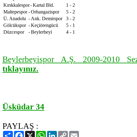
Kırıkkalespor
-
Kartal Bld.
1 - 2
Maltepespor
-
Orhangazispor
5 - 2
Ü. Anadolu
-
Ank. Demirspor
3 - 2
Gölcükspor
-
Keçiörengücü
5 - 1
Düzcespor
-
Beylerbeyi
4 - 1
Beylerbeyispor A.Ş. 2009-2010 S
tıklayınız.
Üsküdar 34
PAYLAŞ :
Paylaş
Facebook
X
WhatsApp
LinkedIn
Copy
Email