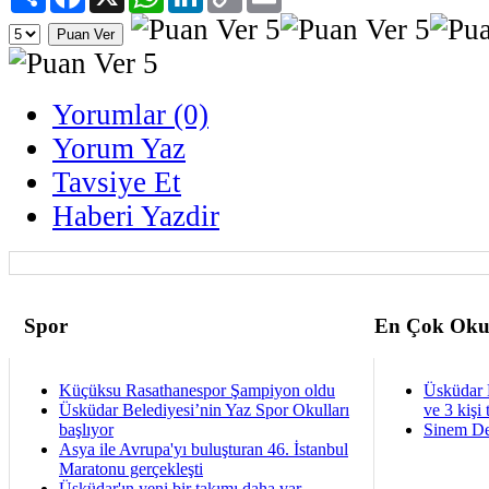
Link
Yorumlar (0)
Yorum Yaz
Tavsiye Et
Haberi Yazdir
Spor
En Çok Oku
Küçüksu Rasathanespor Şampiyon oldu
Üsküdar 
Üsküdar Belediyesi’nin Yaz Spor Okulları
ve 3 kişi 
başlıyor
Sinem De
Asya ile Avrupa'yı buluşturan 46. İstanbul
Maratonu gerçekleşti
Üsküdar'ın yeni bir takımı daha var