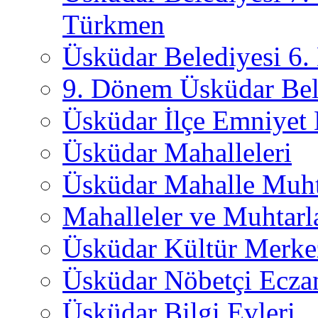
Türkmen
Üsküdar Belediyesi 6
9. Dönem Üsküdar Bel
Üsküdar İlçe Emniyet
Üsküdar Mahalleleri
Üsküdar Mahalle Muht
Mahalleler ve Muhtarl
Üsküdar Kültür Merkez
Üsküdar Nöbetçi Ecza
Üsküdar Bilgi Evleri