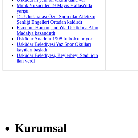
Minik Yüzücüler 19 Mayıs Haftası'nda
yarıştı
15. Uluslararası Özel Sporcular Atletizm
Şenliği Engelleri Ortadan kaldırdı
Esmenur Haman, Judo'da Üsküdar'a Altın
Madalya kazandırdı
Üsküdar Anadolu 1908 futbolcu arıyor
Üsküdar Belediyesi Yaz Spor Okulları
kayıtları başladı
Üsküdar Belediyesi, Beylerbeyi Stadı için
ilan verdi
Kurumsal