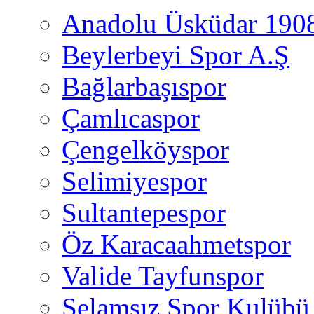
Anadolu Üsküdar 190
Beylerbeyi Spor A.Ş
Bağlarbaşıspor
Çamlıcaspor
Çengelköyspor
Selimiyespor
Sultantepespor
Öz Karacaahmetspor
Valide Tayfunspor
Selamsız Spor Kulübü