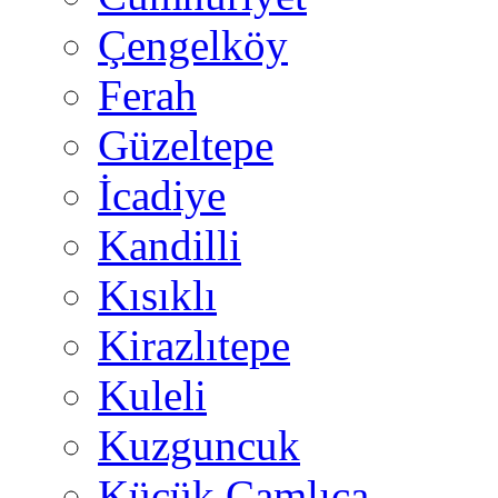
Çengelköy
Ferah
Güzeltepe
İcadiye
Kandilli
Kısıklı
Kirazlıtepe
Kuleli
Kuzguncuk
Küçük Çamlıca