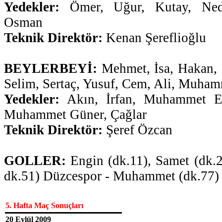
Yedekler:
Ömer, Uğur, Kutay, Ned
Osman
Teknik Direktör:
Kenan Şereflioğlu
BEYLERBEYİ:
Mehmet, İsa, Hakan, 
Selim, Sertaç, Yusuf, Cem, Ali, Muha
Yedekler:
Akın, İrfan, Muhammet Em
Muhammet Güner, Çağlar
Teknik Direktör:
Şeref Özcan
GOLLER:
Engin (dk.11), Samet (dk.
dk.51) Düzcespor - Muhammet (dk.77) 
5. Hafta Maç Sonuçları
20 Eylül 2009