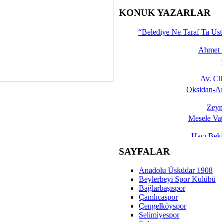
İşte 
KONUK YAZARLAR
Yalçın
“Belediye Ne Taraf Ta Ust
Ahmet 
Av. C
Oksidan-An
Zeyn
Mesele Vat
Hacı Be
Okullarda M
SAYFALAR
Mesu
Anadolu Üsküdar 1908
Dünya Fani, Ama Kısa
Beylerbeyi Spor Kulübü
Bağlarbaşıspor
Sav
Çamlıcaspor
Hukukun Adale
Çengelköyspor
Selimiyespor