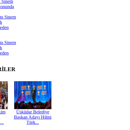
ı Sinem
yonunda
nı Sinem
dı
Neden
nı Sinem
dı
Neden
RİLER
kim
Üsküdar Belediye
Başkan Adayı Hilmi
...
Türk...