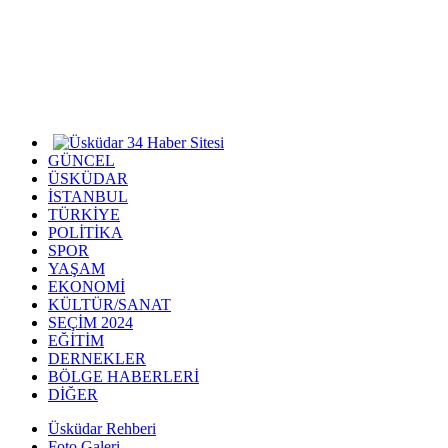
GÜNCEL
ÜSKÜDAR
İSTANBUL
TÜRKİYE
POLİTİKA
SPOR
YAŞAM
EKONOMİ
KÜLTÜR/SANAT
SEÇİM 2024
EĞİTİM
DERNEKLER
BÖLGE HABERLERİ
DİĞER
Üsküdar Rehberi
Foto Galeri