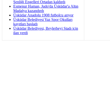
Şenliği Engelleri Ortadan kaldırdı
Esmenur Haman, Judo'da Üsküdar'a Altın
Madalya kazandırdı
Üsküdar Anadolu 1908 futbolcu arıyor
Üsküdar Belediyesi Yaz Spor Okulları
kayıtları başladı
Üsküdar Belediyesi, Beylerbeyi Stadı için
ilan verdi