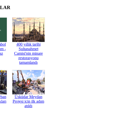
OLAR
mbol
400 yıllık tarihi
üm -
Sultanahmet
az
Camisi'nin minare
restorasyonu
tamamlandı
rban
Üsküdar Meydan
ları
Projesi için ilk adım
atıldı