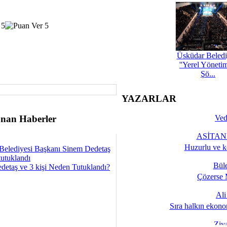
Üsküdar Beledi
''Yerel Yöneti
Şö...
YAZARLAR
nan Haberler
Ved
ASİTANE
Huzurlu ve k
Belediyesi Başkanı Sinem Dedetaş
tutuklandı
Bül
detaş ve 3 kişi Neden Tutuklandı?
Çözerse 
Al
Sıra halkın ekono
Ziy