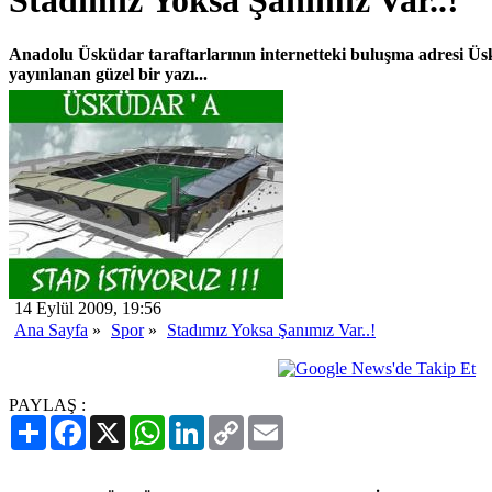
Stadımız Yoksa Şanımız Var..!
Anadolu Üsküdar taraftarlarının internetteki buluşma adresi Üs
yayınlanan güzel bir yazı...
14 Eylül 2009, 19:56
Ana Sayfa
»
Spor
»
Stadımız Yoksa Şanımız Var..!
PAYLAŞ :
Paylaş
Facebook
X
WhatsApp
LinkedIn
Copy
Email
Link