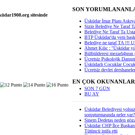
SON YORUMLANANL
küdar1908.org sitesinde
Üsküdar İmar Planı Askıya
Sizin Belediye Ne Taraf Ta
Belediye Ne Taraf Ta Ust
BTP Üsküdar'da yeni başka
Belediye ne taraf TA !!!
Ahmet Kılıç : ''Üsküdar yıl
Bülbülderesi mezarlığının gi
Ücretsiz Psikolojik Danış
Üsküdarlı Çocuklar Çocuk
Ücretsiz devlet dershaneler
EN ÇOK OKUNANLAR
SON 7 GÜN
BU AY
Üsküdar Belediyesi yolsu
soruşturmasında neler var?
Sinem Dedetaş neden gözal
Üsküdar CHP İlçe Başkan
Tütüncü istifa etti