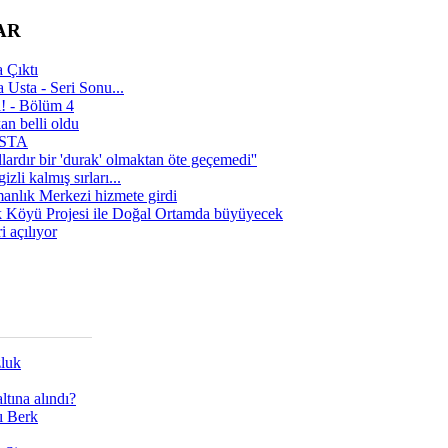
AR
 Çıktı
 Usta - Seri Sonu...
a! - Bölüm 4
n belli oldu
 USTA
lardır bir 'durak' olmaktan öte geçemedi''
zli kalmış sırları...
manlık Merkezi hizmete girdi
 Köyü Projesi ile Doğal Ortamda büyüyecek
i açılıyor
zluk
tına alındı?
ı Berk