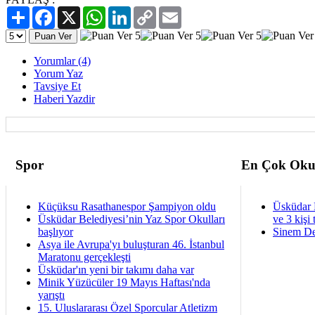
Paylaş
Facebook
X
WhatsApp
LinkedIn
Copy
Email
Link
Yorumlar (4)
Yorum Yaz
Tavsiye Et
Haberi Yazdir
Spor
En Çok Oku
Küçüksu Rasathanespor Şampiyon oldu
Üsküdar 
Üsküdar Belediyesi’nin Yaz Spor Okulları
ve 3 kişi 
başlıyor
Sinem De
Asya ile Avrupa'yı buluşturan 46. İstanbul
Maratonu gerçekleşti
Üsküdar'ın yeni bir takımı daha var
Minik Yüzücüler 19 Mayıs Haftası'nda
yarıştı
15. Uluslararası Özel Sporcular Atletizm