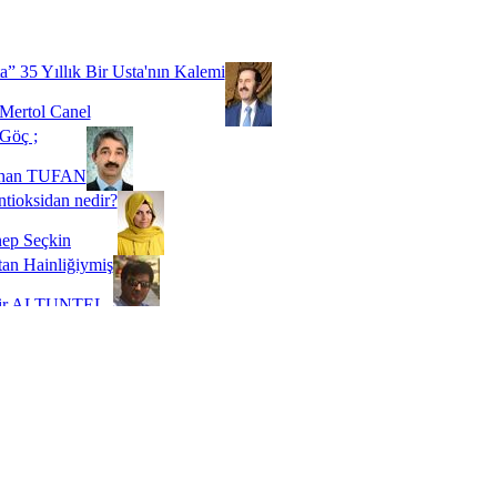
Biz buyuz...
 SOYSEVİNÇ
a” 35 Yıllık Bir Usta'nın Kalemi
Mertol Canel
Göç ;
ihan TUFAN
tioksidan nedir?
ep Seçkin
an Hainliğiymiş
kir ALTUNTEL
adde Bağımlılığı
t Kaymakçı
 Bir Süre De Olsa Burdayız
aş ŞENEL
ti Kalmadı Üstadım!