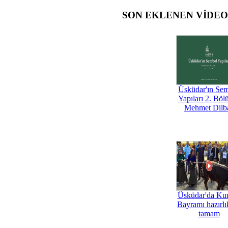
SON EKLENEN VİDE
Üsküdar'ın Se
Yapıları 2. Böl
Mehmet Dilb
Üsküdar'da Ku
Bayramı hazırlık
tamam