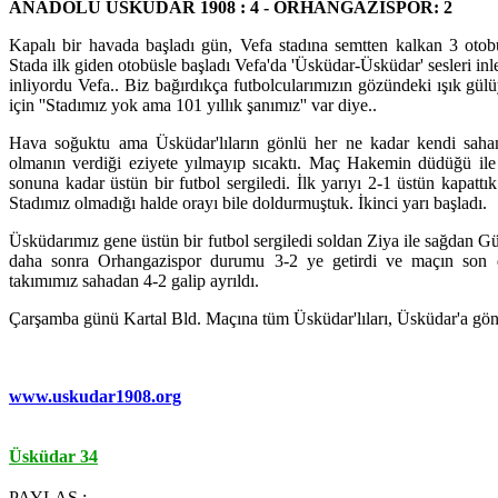
ANADOLU ÜSKÜDAR 1908 : 4 - ORHANGAZİSPOR: 2
Kapalı bir havada başladı gün, Vefa stadına semtten kalkan 3 otob
Stada ilk giden otobüsle başladı Vefa'da 'Üsküdar-Üsküdar' sesleri in
inliyordu Vefa.. Biz bağırdıkça futbolcularımızın gözündeki ışık gül
için ''Stadımız yok ama 101 yıllık şanımız'' var diye..
Hava soğuktu ama Üsküdar'lıların gönlü her ne kadar kendi sah
olmanın verdiği eziyete yılmayıp sıcaktı. Maç Hakemin düdüğü il
sonuna kadar üstün bir futbol sergiledi. İlk yarıyı 2-1 üstün kapattık
Stadımız olmadığı halde orayı bile doldurmuştuk. İkinci yarı başladı.
Üsküdarımız gene üstün bir futbol sergiledi soldan Ziya ile sağdan Gü
daha sonra Orhangazispor durumu 3-2 ye getirdi ve maçın son d
takımımız sahadan 4-2 galip ayrıldı.
Çarşamba günü Kartal Bld. Maçına tüm Üsküdar'lıları, Üsküdar'a gönü
www.uskudar1908.org
Üsküdar 34
PAYLAŞ :