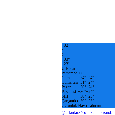
+
32
°
C
+
33°
+
23°
Uskudar
Perşembe, 06
Cuma
+
34°
+
24°
Cumartesi
+
31°
+
24°
Pazar
+
30°
+
24°
Pazartesi
+
30°
+
24°
Salı
+
30°
+
23°
Çarşamba
+
30°
+
23°
7 Günlük Hava Tahmini
@uskudar34com kullanıcısından