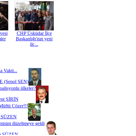
yesi
CHP Üsküdar İlçe
mler
Başkanlığı'nın yeni
ilç...
a Vakti...
 (Şenol ŞEN)
oalisyonlu ülkeler?
ent ŞİRİN
Müftü Çözer!!!
i SÜZEN
misini düzeltmeye geldi
a SÜZEN