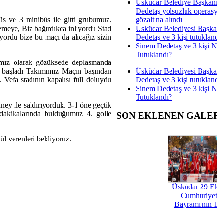
Üsküdar Belediye Başkan
Dedetaş yolsuzluk operas
gözaltına alındı
üs ve 3 minibüs ile gitti grubumuz.
Üsküdar Belediyesi Başka
lemeye, Biz bağırdıkca inliyordu Stad
Dedetaş ve 3 kişi tutuklan
üyordu bize bu maçı da alıcağız sizin
Sinem Dedetaş ve 3 kişi 
Tutuklandı?
amız olarak gözüksede deplasmanda
Üsküdar Belediyesi Başka
e başladı Takımımız Maçın başından
Dedetaş ve 3 kişi tutuklan
. Vefa stadının kapalısı full doluydu
Sinem Dedetaş ve 3 kişi 
Tutuklandı?
ney ile saldırıyorduk. 3-1 öne geçtik
akikalarında bulduğumuz 4. golle
SON EKLENEN GALE
l verenleri bekliyoruz.
Üsküdar 29 E
Cumhuriyet
Bayramı'nın 1