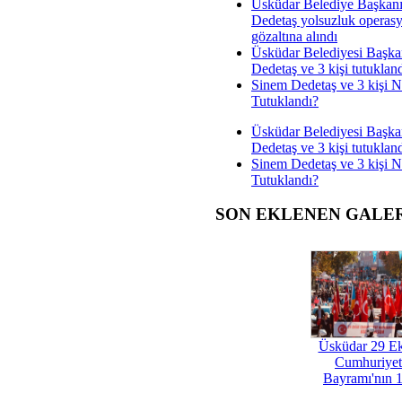
Üsküdar Belediye Başkan
Dedetaş yolsuzluk operas
gözaltına alındı
Üsküdar Belediyesi Başka
Dedetaş ve 3 kişi tutuklan
Sinem Dedetaş ve 3 kişi 
Tutuklandı?
Üsküdar Belediyesi Başka
Dedetaş ve 3 kişi tutuklan
Sinem Dedetaş ve 3 kişi 
Tutuklandı?
SON EKLENEN GALE
Üsküdar 29 E
Cumhuriyet
Bayramı'nın 1