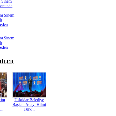
ı Sinem
yonunda
nı Sinem
dı
Neden
nı Sinem
dı
Neden
RİLER
kim
Üsküdar Belediye
Başkan Adayı Hilmi
...
Türk...