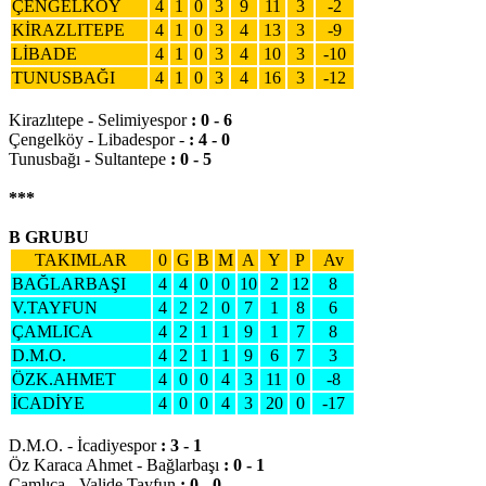
ÇENGELKÖY
4
1
0
3
9
11
3
-2
KİRAZLITEPE
4
1
0
3
4
13
3
-9
LİBADE
4
1
0
3
4
10
3
-10
TUNUSBAĞI
4
1
0
3
4
16
3
-12
Kirazlıtepe - Selimiyespor
: 0 - 6
Çengelköy - Libadespor -
: 4 - 0
Tunusbağı - Sultantepe
: 0 - 5
***
B GRUBU
TAKIMLAR
0
G
B
M
A
Y
P
Av
BAĞLARBAŞI
4
4
0
0
10
2
12
8
V.TAYFUN
4
2
2
0
7
1
8
6
ÇAMLICA
4
2
1
1
9
1
7
8
D.M.O.
4
2
1
1
9
6
7
3
ÖZK.AHMET
4
0
0
4
3
11
0
-8
İCADİYE
4
0
0
4
3
20
0
-17
D.M.O. - İcadiyespor
: 3 - 1
Öz Karaca Ahmet - Bağlarbaşı
: 0 - 1
Çamlıca - Valide Tayfun
: 0 - 0