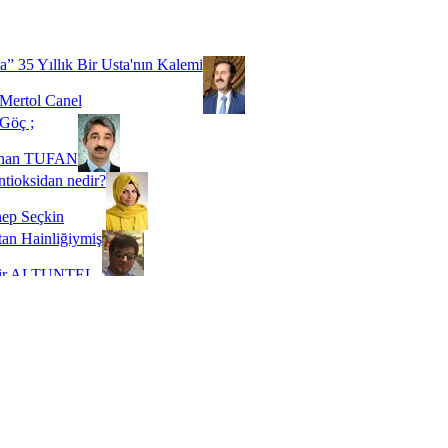
Biz buyuz...
 SOYSEVİNÇ
a” 35 Yıllık Bir Usta'nın Kalemi
Mertol Canel
Göç ;
ihan TUFAN
tioksidan nedir?
ep Seçkin
an Hainliğiymiş
kir ALTUNTEL
adde Bağımlılığı
t Kaymakçı
 Bir Süre De Olsa Burdayız
aş ŞENEL
ti Kalmadı Üstadım!