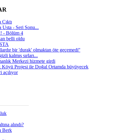
AR
 Çıktı
 Usta - Seri Sonu...
a! - Bölüm 4
n belli oldu
 USTA
lardır bir 'durak' olmaktan öte geçemedi''
zli kalmış sırları...
manlık Merkezi hizmete girdi
 Köyü Projesi ile Doğal Ortamda büyüyecek
i açılıyor
zluk
tına alındı?
ı Berk