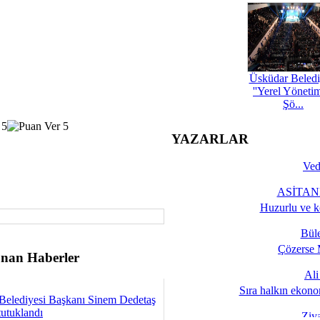
Üsküdar Beledi
''Yerel Yöneti
Şö...
YAZARLAR
Ved
ASİTANE
Huzurlu ve k
Bül
Çözerse 
nan Haberler
Al
Sıra halkın ekono
Belediyesi Başkanı Sinem Dedetaş
tutuklandı
Ziy