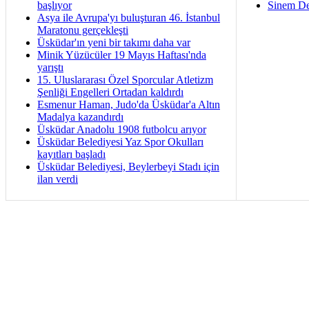
başlıyor
Sinem De
Asya ile Avrupa'yı buluşturan 46. İstanbul
Maratonu gerçekleşti
Üsküdar'ın yeni bir takımı daha var
Minik Yüzücüler 19 Mayıs Haftası'nda
yarıştı
15. Uluslararası Özel Sporcular Atletizm
Şenliği Engelleri Ortadan kaldırdı
Esmenur Haman, Judo'da Üsküdar'a Altın
Madalya kazandırdı
Üsküdar Anadolu 1908 futbolcu arıyor
Üsküdar Belediyesi Yaz Spor Okulları
kayıtları başladı
Üsküdar Belediyesi, Beylerbeyi Stadı için
ilan verdi