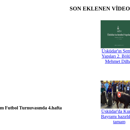
SON EKLENEN VİDE
Üsküdar'ın Se
Yapıları 2. Böl
Mehmet Dilb
bim Futbol Turnuvasında 4.hafta
Üsküdar'da Ku
Bayramı hazırlık
tamam