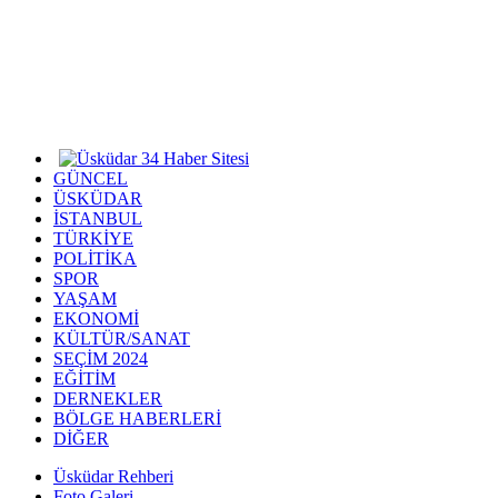
GÜNCEL
ÜSKÜDAR
İSTANBUL
TÜRKİYE
POLİTİKA
SPOR
YAŞAM
EKONOMİ
KÜLTÜR/SANAT
SEÇİM 2024
EĞİTİM
DERNEKLER
BÖLGE HABERLERİ
DİĞER
Üsküdar Rehberi
Foto Galeri