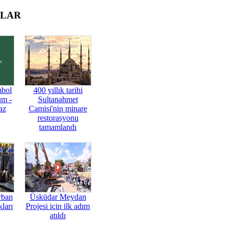
OLAR
mbol
400 yıllık tarihi
üm -
Sultanahmet
az
Camisi'nin minare
restorasyonu
tamamlandı
rban
Üsküdar Meydan
ları
Projesi için ilk adım
atıldı