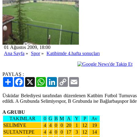
01 Ağustos 2009, 18:00
Ana Sayfa
»
Spor
»
Katibimde 4.hafta sonuçları
PAYLAŞ :
Paylaş
Facebook
X
WhatsApp
LinkedIn
Copy
Email
Link
Üsküdar Belediyesi tarafından düzenlenen Katibim Futbol Turnuvası
edildi. A Grubunda Selimiyespor, B Grubunda ise Bağlarbaşıspor liderli
A GRUBU
TAKIMLAR
0
G
B
M
A
Y
P
Av
SELİMİYE
4
4
0
0
20
1
12
19
SULTANTEPE
4
4
0
0
17
3
12
14