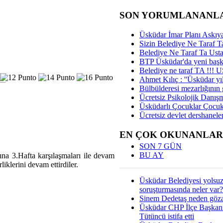
SON YORUMLANANL
Üsküdar İmar Planı Askıya
Sizin Belediye Ne Taraf Ta
Belediye Ne Taraf Ta Ust
BTP Üsküdar'da yeni başka
Belediye ne taraf TA !!!
Ahmet Kılıç : ''Üsküdar yıl
Bülbülderesi mezarlığının gi
Ücretsiz Psikolojik Danış
Üsküdarlı Çocuklar Çocuk
Ücretsiz devlet dershaneler
EN ÇOK OKUNANLAR
SON 7 GÜN
BU AY
na 3.Hafta karşılaşmaları ile devam
klerini devam ettirdiler.
Üsküdar Belediyesi yolsu
soruşturmasında neler var?
Sinem Dedetaş neden gözal
Üsküdar CHP İlçe Başkan
Tütüncü istifa etti