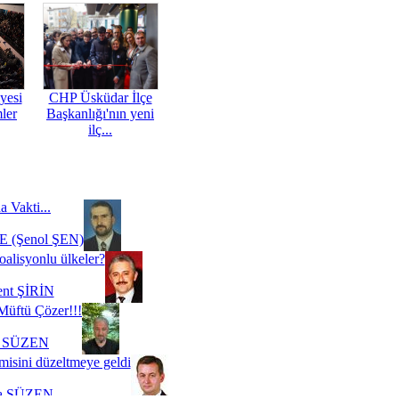
yesi
CHP Üsküdar İlçe
mler
Başkanlığı'nın yeni
ilç...
a Vakti...
 (Şenol ŞEN)
oalisyonlu ülkeler?
ent ŞİRİN
Müftü Çözer!!!
i SÜZEN
misini düzeltmeye geldi
a SÜZEN