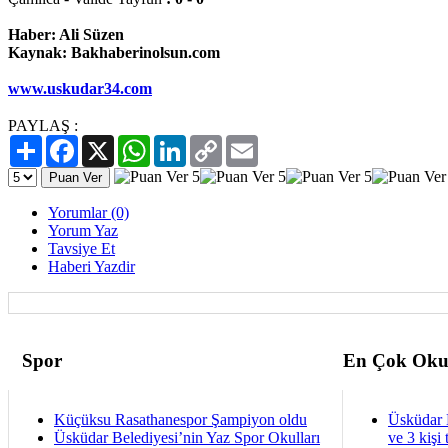
Haber: Ali Süzen
Kaynak: Bakhaberinolsun.com
www.uskudar34.com
PAYLAŞ :
Paylaş
Facebook
X
WhatsApp
LinkedIn
Copy
Email
Link
Yorumlar (0)
Yorum Yaz
Tavsiye Et
Haberi Yazdir
Spor
En Çok Oku
Küçüksu Rasathanespor Şampiyon oldu
Üsküdar 
Üsküdar Belediyesi’nin Yaz Spor Okulları
ve 3 kişi 