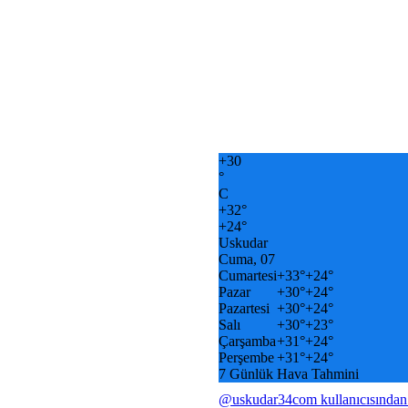
+
30
°
C
+
32°
+
24°
Uskudar
Cuma, 07
Cumartesi
+
33°
+
24°
Pazar
+
30°
+
24°
Pazartesi
+
30°
+
24°
Salı
+
30°
+
23°
Çarşamba
+
31°
+
24°
Perşembe
+
31°
+
24°
7 Günlük Hava Tahmini
@uskudar34com kullanıcısından