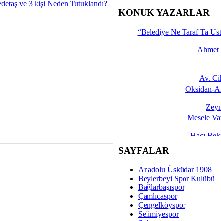
detaş ve 3 kişi Neden Tutuklandı?
İşte 
KONUK YAZARLAR
Yalçın
“Belediye Ne Taraf Ta Ust
Ahmet 
Av. C
Oksidan-An
Zeyn
Mesele Vat
Hacı Be
Okullarda M
SAYFALAR
Mesu
Anadolu Üsküdar 1908
Dünya Fani, Ama Kısa
Beylerbeyi Spor Kulübü
Bağlarbaşıspor
Sav
Çamlıcaspor
Hukukun Adale
Çengelköyspor
Selimiyespor