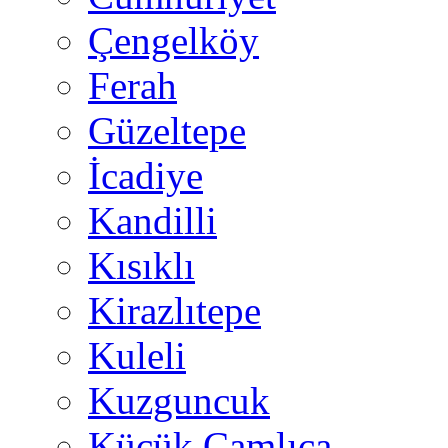
Çengelköy
Ferah
Güzeltepe
İcadiye
Kandilli
Kısıklı
Kirazlıtepe
Kuleli
Kuzguncuk
Küçük Çamlıca