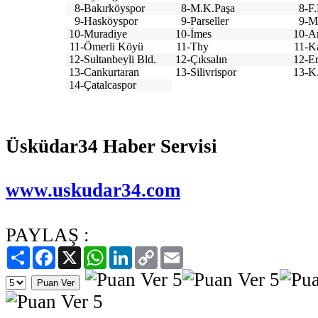
8-
Bakırköyspor
8-
M.K.Paşa
8-
F
9-
Hasköyspor
9-
Parseller
9-
M
10-
Muradiye
10-
İmes
10-
An
11-
Ömerli Köyü
11-
Thy
11-
K
12-
Sultanbeyli Bld.
12-
Çıksalın
12-
E
13-
Cankurtaran
13-
Silivrispor
13-
K
14-
Çatalcaspor
Üsküdar34 Haber Servisi
www.uskudar34.com
PAYLAŞ :
Paylaş
Facebook
X
WhatsApp
LinkedIn
Copy
Email
Link