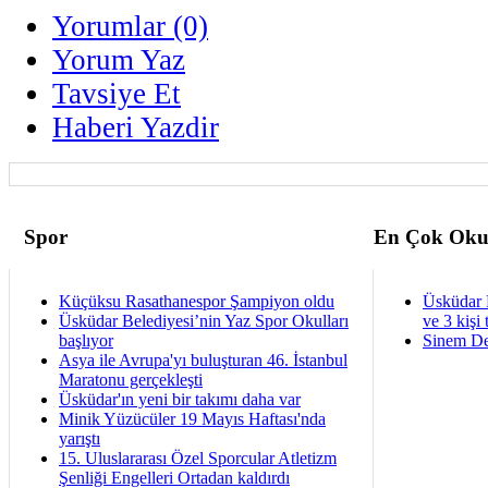
Yorumlar (0)
Yorum Yaz
Tavsiye Et
Haberi Yazdir
Spor
En Çok Oku
Küçüksu Rasathanespor Şampiyon oldu
Üsküdar 
Üsküdar Belediyesi’nin Yaz Spor Okulları
ve 3 kişi 
başlıyor
Sinem De
Asya ile Avrupa'yı buluşturan 46. İstanbul
Maratonu gerçekleşti
Üsküdar'ın yeni bir takımı daha var
Minik Yüzücüler 19 Mayıs Haftası'nda
yarıştı
15. Uluslararası Özel Sporcular Atletizm
Şenliği Engelleri Ortadan kaldırdı