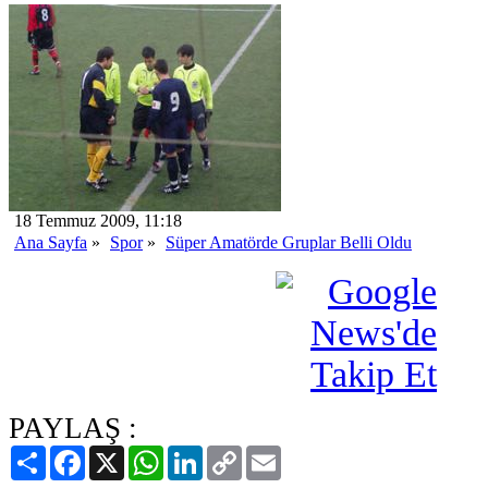
18 Temmuz 2009, 11:18
Ana Sayfa
»
Spor
»
Süper Amatörde Gruplar Belli Oldu
PAYLAŞ :
Paylaş
Facebook
X
WhatsApp
LinkedIn
Copy
Email
Link