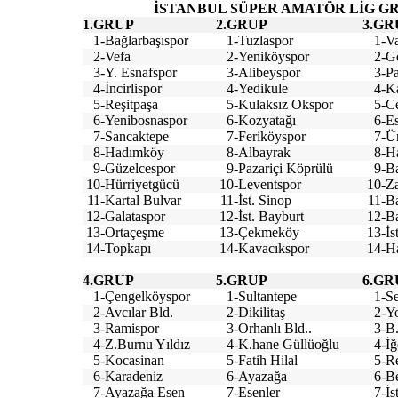
İSTANBUL SÜPER AMATÖR LİG G
1.GRUP
2.GRUP
3.GR
1-
Bağlarbaşıspor
1-
Tuzlaspor
1-
Va
2-
Vefa
2-
Yeniköyspor
2-
G
3-
Y. Esnafspor
3-
Alibeyspor
3-
P
4-
İncirlispor
4-
Yedikule
4-
K
5-
Reşitpaşa
5-
Kulaksız Okspor
5-
C
6-
Yenibosnaspor
6-
Kozyatağı
6-
Es
7-
Sancaktepe
7-
Feriköyspor
7-
Ü
8-
Hadımköy
8-
Albayrak
8-
Ha
9-
Güzelcespor
9-
Pazariçi Köprülü
9-
Ba
10-
Hürriyetgücü
10-
Leventspor
10-
Za
11-
Kartal Bulvar
11-
İst. Sinop
11-
Ba
12-
Galataspor
12-
İst. Bayburt
12-
B
13-
Ortaçeşme
13-
Çekmeköy
13-
İs
14-
Topkapı
14-
Kavacıkspor
14-
Ha
4.GRUP
5.GRUP
6.GR
1-
Çengelköyspor
1-
Sultantepe
1-
Se
2-
Avcılar Bld.
2-
Dikilitaş
2-
Y
3-
Ramispor
3-
Orhanlı Bld..
3-
B
4-
Z.Burnu Yıldız
4-
K.hane Güllüoğlu
4-
İğ
5-
Kocasinan
5-
Fatih Hilal
5-
R
6-
Karadeniz
6-
Ayazağa
6-
B
7-
Ayazağa Esen
7-
Esenler
7-
İs