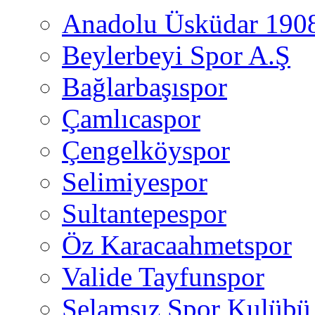
Anadolu Üsküdar 190
Beylerbeyi Spor A.Ş
Bağlarbaşıspor
Çamlıcaspor
Çengelköyspor
Selimiyespor
Sultantepespor
Öz Karacaahmetspor
Valide Tayfunspor
Selamsız Spor Kulübü