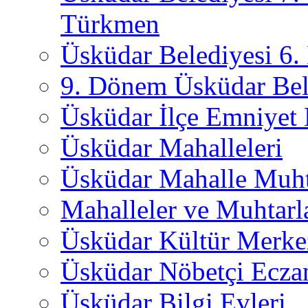
Türkmen
Üsküdar Belediyesi 6
9. Dönem Üsküdar Bel
Üsküdar İlçe Emniyet
Üsküdar Mahalleleri
Üsküdar Mahalle Muht
Mahalleler ve Muhtarl
Üsküdar Kültür Merkez
Üsküdar Nöbetçi Ecza
Üsküdar Bilgi Evleri