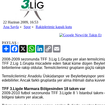
22 Haziran 2009, 16:53
Ana Sayfa
»
Spor
»
Rakiplerimiz kapalı kutu
PAYLAŞ :
Paylaş
Facebook
X
WhatsApp
LinkedIn
Copy
Email
Link
2008-2009 sezonunda TFF 3.Lig 1.Grupta yer alan temsilcim
TFF 2.Lig 1.Grupta mücadele eden fakat küme düşen Beylerb
birbirilerine rakip oldular. Temsilcilerimiz grupların güçlü raki
Temsilcilerimiz Anadolu Üsküdarspor ve Beylerbeyispor yen
edebilirler. Ancak farklı gruplarda yer alma ihtimali daha kuvvetl
TFF 3.Ligde Marmara Bölgesinden 18 takım var
2009-2010 futbol sezonunda TFF 3.Ligde 8 'i İstanbul takım
bölgesi takımı yer alacak.