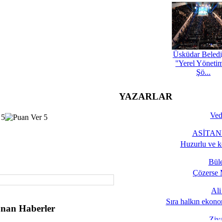
Üsküdar Beledi
''Yerel Yöneti
Şö...
YAZARLAR
Ved
ASİTANE
Huzurlu ve k
Bül
Çözerse 
Al
Sıra halkın ekono
nan Haberler
Ziy