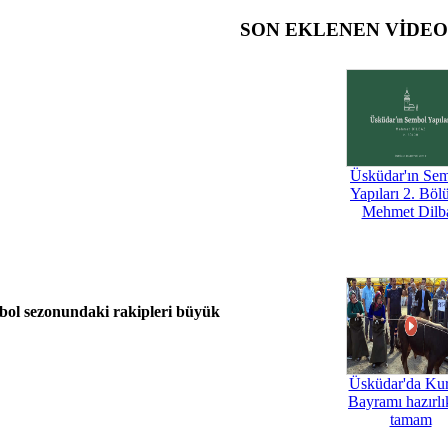
SON EKLENEN VİDE
Üsküdar'ın Se
Yapıları 2. Böl
Mehmet Dilb
bol sezonundaki rakipleri büyük
Üsküdar'da Ku
Bayramı hazırlık
tamam