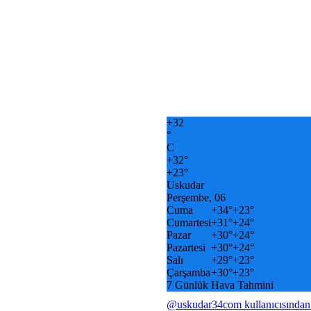
+
32
°
C
+
32°
+
23°
Uskudar
Perşembe, 06
Cuma
+
34°
+
23°
Cumartesi
+
31°
+
24°
Pazar
+
30°
+
24°
Pazartesi
+
30°
+
24°
Salı
+
29°
+
23°
Çarşamba
+
30°
+
23°
7 Günlük Hava Tahmini
@uskudar34com kullanıcısından