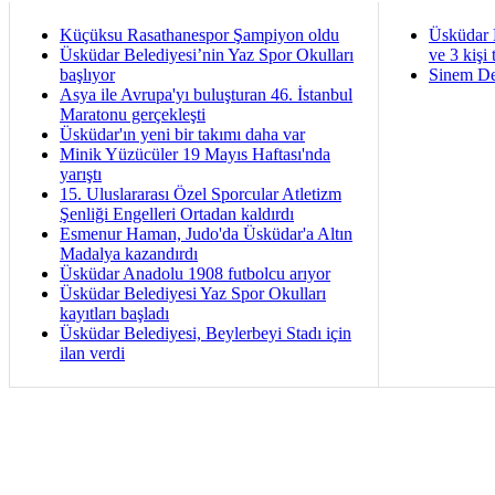
Küçüksu Rasathanespor Şampiyon oldu
Üsküdar 
Üsküdar Belediyesi’nin Yaz Spor Okulları
ve 3 kişi 
başlıyor
Sinem De
Asya ile Avrupa'yı buluşturan 46. İstanbul
Maratonu gerçekleşti
Üsküdar'ın yeni bir takımı daha var
Minik Yüzücüler 19 Mayıs Haftası'nda
yarıştı
15. Uluslararası Özel Sporcular Atletizm
Şenliği Engelleri Ortadan kaldırdı
Esmenur Haman, Judo'da Üsküdar'a Altın
Madalya kazandırdı
Üsküdar Anadolu 1908 futbolcu arıyor
Üsküdar Belediyesi Yaz Spor Okulları
kayıtları başladı
Üsküdar Belediyesi, Beylerbeyi Stadı için
ilan verdi