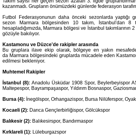
Takım sayısı her geçen sezon azalan 3. ligde gruplandırmanı
kazanmadı. Grupların önümüzdeki günlerde federasyon tarafın
Futbol Federasyonunun daha önceki sezonlarda yaptığı g
sezon Marmara bölgesinden 10 takım, İstanbul'dan 8 ta
hesapladığımızda, Marmara bölgesi ve İstanbul takımlarının 2 f
gözüyle bakılıyor.
Kastamonu ve Düzce'de rakipler arasında
Bu gruplara ilave ekip olarak, bölgeye en yakın mesafed
da Marmara bölgesindeki gruplarda mücadele eden Kastamo
edilmesi bekleniyor.
Muhtemel Rakipler
İstanbul (8):
Anadolu Üsküdar 1908 Spor, Beylerbeyispor AŞ
Maltepespor, Bayrampaşaspor, Yıldırım Bosnaspor, Gaziosm
Bursa (4):
İnegölspor, Orhangazispor, Bursa Nilüferspor, Oya
Kocaeli (2):
Darıca Gençlerbirliğispor, Gölcükspor
Balıkesir (2):
Balıkesirspor, Bandırmaspor
Kırklareli (1):
Lüleburgazspor