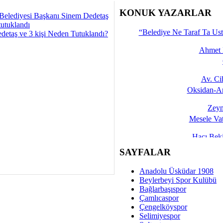
İşte 
KONUK YAZARLAR
Belediyesi Başkanı Sinem Dedetaş
tutuklandı
Yalçın
“Belediye Ne Taraf Ta Ust
detaş ve 3 kişi Neden Tutuklandı?
Ahmet 
Av. C
Oksidan-An
Zeyn
Mesele Vat
Hacı Be
Okullarda M
SAYFALAR
Mesu
Anadolu Üsküdar 1908
Dünya Fani, Ama Kısa
Beylerbeyi Spor Kulübü
Bağlarbaşıspor
Sav
Çamlıcaspor
Hukukun Adale
Çengelköyspor
Selimiyespor