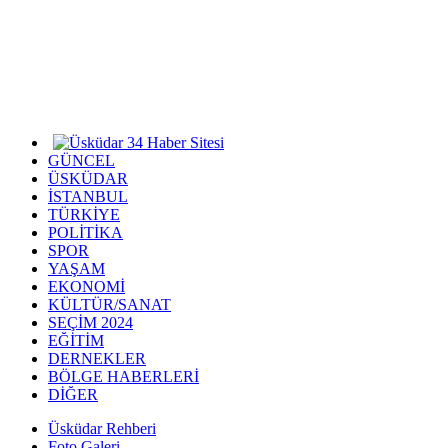
GÜNCEL
ÜSKÜDAR
İSTANBUL
TÜRKİYE
POLİTİKA
SPOR
YAŞAM
EKONOMİ
KÜLTÜR/SANAT
SEÇİM 2024
EĞİTİM
DERNEKLER
BÖLGE HABERLERİ
DİĞER
Üsküdar Rehberi
Foto Galeri