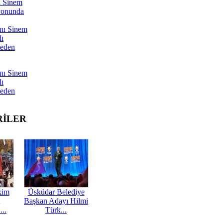
ı Sinem
yonunda
nı Sinem
dı
Neden
nı Sinem
dı
Neden
RİLER
kim
Üsküdar Belediye
Başkan Adayı Hilmi
...
Türk...