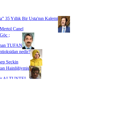
Biz buyuz...
 SOYSEVİNÇ
a” 35 Yıllık Bir Usta'nın Kalemi
Mertol Canel
Göç ;
ihan TUFAN
tioksidan nedir?
ep Seçkin
an Hainliğiymiş
kir ALTUNTEL
adde Bağımlılığı
t Kaymakçı
 Bir Süre De Olsa Burdayız
aş ŞENEL
ti Kalmadı Üstadım!