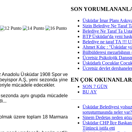
SON YORUMLANANL
Üsküdar İmar Planı Askıya
Sizin Belediye Ne Taraf Ta
Belediye Ne Taraf Ta Ust
BTP Üsküdar'da yeni başka
Belediye ne taraf TA !!!
Ahmet Kılıç : ''Üsküdar yıl
Bülbülderesi mezarlığının gi
Ücretsiz Psikolojik Danış
Üsküdarlı Çocuklar Çocuk
Ücretsiz devlet dershaneler
iz Anadolu Üsküdar 1908 Spor ve
EN ÇOK OKUNANLAR
eyispor A.Ş, yeni sezonda yine
pleriyle mücadele edecekler.
SON 7 GÜN
BU AY
i sezonda aynı grupda mücadele
i...
Üsküdar Belediyesi yolsu
soruşturmasında neler var?
ı olmak üzere toplam 18 Marmara
Sinem Dedetaş neden gözal
Üsküdar CHP İlçe Başkan
Tütüncü istifa etti