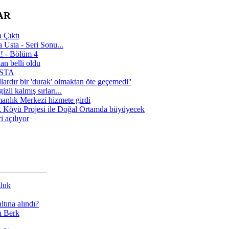
AR
 Çıktı
 Usta - Seri Sonu...
a! - Bölüm 4
n belli oldu
 USTA
lardır bir 'durak' olmaktan öte geçemedi''
zli kalmış sırları...
manlık Merkezi hizmete girdi
 Köyü Projesi ile Doğal Ortamda büyüyecek
i açılıyor
zluk
tına alındı?
ı Berk