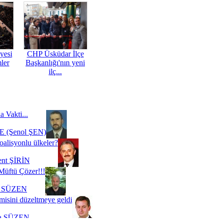
yesi
CHP Üsküdar İlçe
mler
Başkanlığı'nın yeni
ilç...
a Vakti...
 (Şenol ŞEN)
oalisyonlu ülkeler?
ent ŞİRİN
Müftü Çözer!!!
i SÜZEN
misini düzeltmeye geldi
a SÜZEN