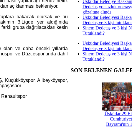
n nasıl yapılacağı henüz netlik
Üsküdar Belediye Başkan
dan açıklanması bekleniyor.
Dedetaş yolsuzluk operas
gözaltına alındı
ruplara bakacak olursak ve bu
Üsküdar Belediyesi Başka
kımın 3.Ligde yer aldığınıda
Dedetaş ve 3 kişi tutuklan
arklı gruba dağıtılacakları kesin
Sinem Dedetaş ve 3 kişi 
Tutuklandı?
Üsküdar Belediyesi Başka
Dedetaş ve 3 kişi tutuklan
e olan ve daha önceki yıllarda
Sinem Dedetaş ve 3 kişi 
nuspor ve Düzcespor'unda dahil
Tutuklandı?
SON EKLENEN GALE
, Küçükköyspor, Alibeyköyspor,
anpaşaspor
k Renaultspor
Üsküdar 29 E
Cumhuriyet
Bayramı'nın 1