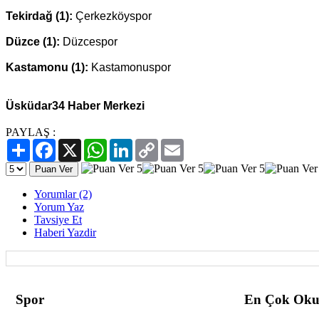
Tekirdağ (1):
Çerkezköyspor
Düzce (1):
Düzcespor
Kastamonu (1):
Kastamonuspor
Üsküdar34 Haber Merkezi
PAYLAŞ :
Paylaş
Facebook
X
WhatsApp
LinkedIn
Copy
Email
Link
Yorumlar (2)
Yorum Yaz
Tavsiye Et
Haberi Yazdir
Spor
En Çok Oku