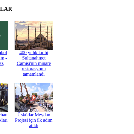
OLAR
mbol
400 yıllık tarihi
üm -
Sultanahmet
az
Camisi'nin minare
restorasyonu
tamamlandı
rban
Üsküdar Meydan
ları
Projesi için ilk adım
atıldı