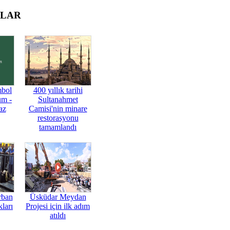
OLAR
mbol
400 yıllık tarihi
üm -
Sultanahmet
az
Camisi'nin minare
restorasyonu
tamamlandı
rban
Üsküdar Meydan
ları
Projesi için ilk adım
atıldı