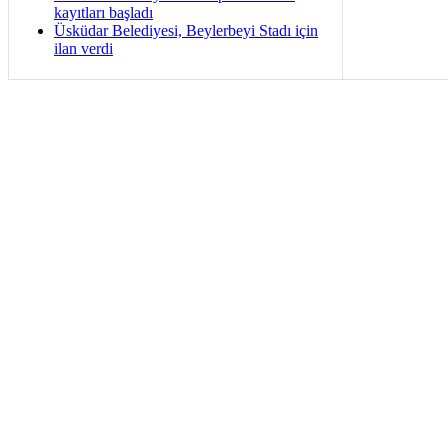
kayıtları başladı
Üsküdar Belediyesi, Beylerbeyi Stadı için
ilan verdi