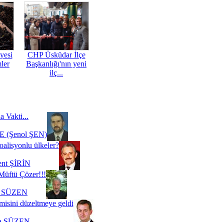
yesi
CHP Üsküdar İlçe
mler
Başkanlığı'nın yeni
ilç...
a Vakti...
 (Şenol ŞEN)
oalisyonlu ülkeler?
ent ŞİRİN
Müftü Çözer!!!
i SÜZEN
misini düzeltmeye geldi
a SÜZEN