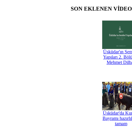
SON EKLENEN VİDE
Üsküdar'ın Se
Yapıları 2. Böl
Mehmet Dilb
Üsküdar'da Ku
Bayramı hazırlık
tamam