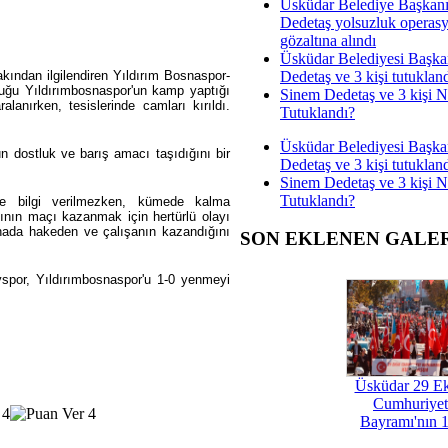
Üsküdar Belediye Başkan
Dedetaş yolsuzluk operas
gözaltına alındı
Üsküdar Belediyesi Başka
Dedetaş ve 3 kişi tutuklan
ından ilgilendiren Yıldırım Bosnaspor-
luğu Yıldırımbosnaspor'un kamp yaptığı
Sinem Dedetaş ve 3 kişi 
alanırken, tesislerinde camları kırıldı.
Tutuklandı?
Üsküdar Belediyesi Başka
n dostluk ve barış amacı taşıdığını bir
Dedetaş ve 3 kişi tutuklan
Sinem Dedetaş ve 3 kişi 
Tutuklandı?
ve bilgi verilmezken, kümede kalma
ının maçı kazanmak için hertürlü olayı
sahada hakeden ve çalışanın kazandığını
SON EKLENEN GALE
spor, Yıldırımbosnaspor'u 1-0 yenmeyi
Üsküdar 29 E
Cumhuriyet
Bayramı'nın 1