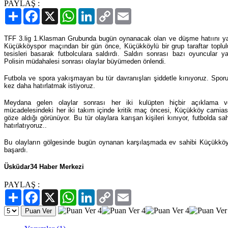
PAYLAŞ :
Paylaş
Facebook
X
WhatsApp
LinkedIn
Copy
Email
Link
TFF 3.lig 1.Klasman Grubunda bugün oynanacak olan ve düşme hatıını yak
Küçükköyspor maçından bir gün önce, Küçükköylü bir grup taraftar toplu
tesisleri basarak futbolculara saldırdı. Saldırı sonrası bazı oyuncular yar
Polisin müdahalesi sonrası olaylar büyümeden önlendi.
Futbola ve spora yakışmayan bu tür davranışları şiddetle kınıyoruz. Sporu
kez daha hatırlatmak istiyoruz.
Meydana gelen olaylar sonrası her iki kulüpten hiçbir açıklama 
mücadelesindeki her iki takım içinde kritik maç öncesi, Küçükköy camias
göze aldığı görünüyor. Bu tür olaylara karışan kişileri kınıyor, futbolda 
hatırlatıyoruz..
Bu olayların gölgesinde bugün oynanan karşılaşmada ev sahibi Küçükköy
başardı.
Üsküdar34 Haber Merkezi
PAYLAŞ :
Paylaş
Facebook
X
WhatsApp
LinkedIn
Copy
Email
Link