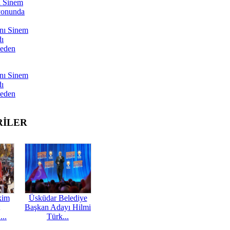
ı Sinem
yonunda
nı Sinem
dı
Neden
nı Sinem
dı
Neden
RİLER
kim
Üsküdar Belediye
Başkan Adayı Hilmi
...
Türk...