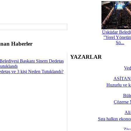
Üsküdar Beledi
''Yerel Yöneti
Şö...
nan Haberler
YAZARLAR
Belediyesi Başkanı Sinem Dedetaş
tutuklandı
Ved
detaş ve 3 kişi Neden Tutuklandı?
ASİTANE
Huzurlu ve k
Bül
Çözerse 
Al
Sıra halkın ekono
Ziy