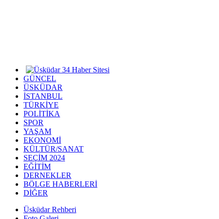
GÜNCEL
ÜSKÜDAR
İSTANBUL
TÜRKİYE
POLİTİKA
SPOR
YAŞAM
EKONOMİ
KÜLTÜR/SANAT
SEÇİM 2024
EĞİTİM
DERNEKLER
BÖLGE HABERLERİ
DİĞER
Üsküdar Rehberi
Foto Galeri