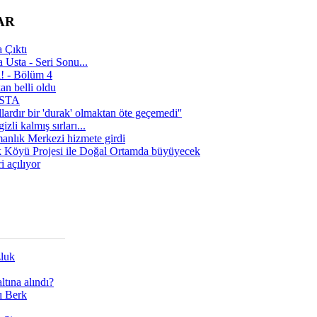
AR
 Çıktı
 Usta - Seri Sonu...
a! - Bölüm 4
n belli oldu
 USTA
lardır bir 'durak' olmaktan öte geçemedi''
zli kalmış sırları...
manlık Merkezi hizmete girdi
 Köyü Projesi ile Doğal Ortamda büyüyecek
i açılıyor
zluk
tına alındı?
ı Berk