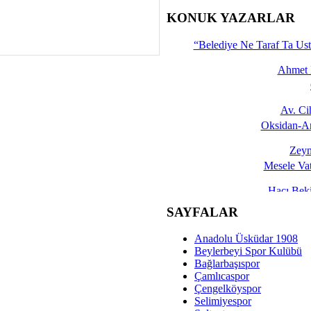
İşte 
KONUK YAZARLAR
Yalçın
“Belediye Ne Taraf Ta Ust
Ahmet 
Av. C
Oksidan-An
Zeyn
Mesele Vat
Hacı Be
Okullarda M
SAYFALAR
Mesu
Anadolu Üsküdar 1908
Dünya Fani, Ama Kısa
Beylerbeyi Spor Kulübü
Bağlarbaşıspor
Sav
Çamlıcaspor
Hukukun Adale
Çengelköyspor
Selimiyespor