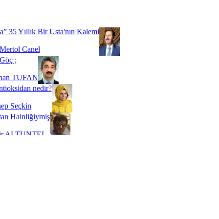
Biz buyuz...
 SOYSEVİNÇ
a” 35 Yıllık Bir Usta'nın Kalemi
Mertol Canel
Göç ;
ihan TUFAN
tioksidan nedir?
ep Seçkin
an Hainliğiymiş
kir ALTUNTEL
adde Bağımlılığı
t Kaymakçı
 Bir Süre De Olsa Burdayız
aş ŞENEL
ti Kalmadı Üstadım!