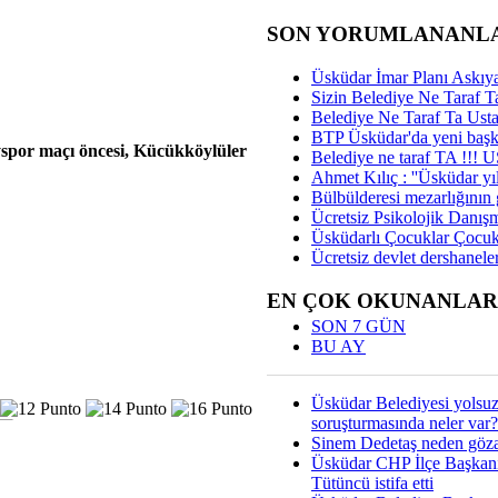
SON YORUMLANANL
Üsküdar İmar Planı Askıya
Sizin Belediye Ne Taraf Ta
Belediye Ne Taraf Ta Ust
BTP Üsküdar'da yeni başka
por maçı öncesi, Kücükköylüler
Belediye ne taraf TA !!!
Ahmet Kılıç : ''Üsküdar yıl
Bülbülderesi mezarlığının gi
Ücretsiz Psikolojik Danış
Üsküdarlı Çocuklar Çocuk
Ücretsiz devlet dershaneler
EN ÇOK OKUNANLAR
SON 7 GÜN
BU AY
Üsküdar Belediyesi yolsu
soruşturmasında neler var?
Sinem Dedetaş neden gözal
Üsküdar CHP İlçe Başkan
Tütüncü istifa etti