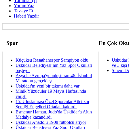
Yorumlar (1)
Yorum Yaz
Tavsiye Et
Haberi Yazdir
Spor
En Çok Oku
Küçüksu Rasathanespor Şampiyon oldu
Üsküdar 
Üsküdar Belediyesi’nin Yaz Spor Okulları
ve 3 kişi 
başlıyor
Sinem De
Asya ile Avrupa'yı buluşturan 46. İstanbul
Maratonu gerçekleşti
Üsküdar'ın yeni bir takımı daha var
Minik Yüzücüler 19 Mayıs Haftası'nda
yarıştı
15. Uluslararası Özel Sporcular Atletizm
Şenliği Engelleri Ortadan kaldırdı
Esmenur Haman, Judo'da Üsküdar'a Altın
Madalya kazandırdı
Üsküdar Anadolu 1908 futbolcu arıyor
Üsküdar Belediyesi Yaz Spor Okulları