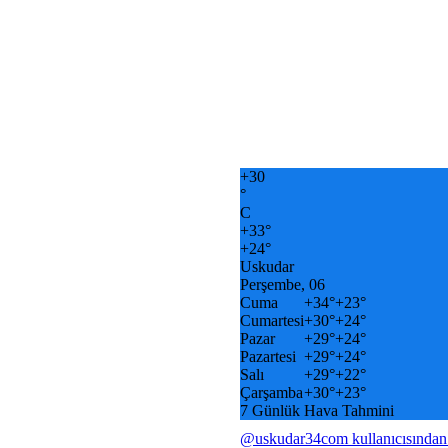
+
30
°
C
+
33°
+
24°
Uskudar
Perşembe, 06
Cuma
+
34°
+
23°
Cumartesi
+
30°
+
24°
Pazar
+
29°
+
24°
Pazartesi
+
29°
+
24°
Salı
+
29°
+
22°
Çarşamba
+
30°
+
23°
7 Günlük Hava Tahmini
@uskudar34com kullanıcısından