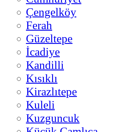
Çengelköy
Ferah
Güzeltepe
İcadiye
Kandilli
Kısıklı
Kirazlıtepe
Kuleli
Kuzguncuk
Küçük Çamlıca