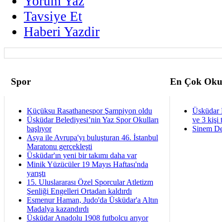
Yorum Yaz
Tavsiye Et
Haberi Yazdir
Spor
En Çok Oku
Küçüksu Rasathanespor Şampiyon oldu
Üsküdar 
Üsküdar Belediyesi’nin Yaz Spor Okulları
ve 3 kişi 
başlıyor
Sinem De
Asya ile Avrupa'yı buluşturan 46. İstanbul
Maratonu gerçekleşti
Üsküdar'ın yeni bir takımı daha var
Minik Yüzücüler 19 Mayıs Haftası'nda
yarıştı
15. Uluslararası Özel Sporcular Atletizm
Şenliği Engelleri Ortadan kaldırdı
Esmenur Haman, Judo'da Üsküdar'a Altın
Madalya kazandırdı
Üsküdar Anadolu 1908 futbolcu arıyor