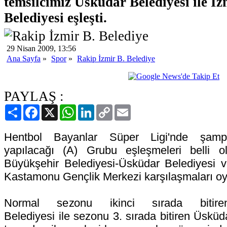
temsilcimiz Üsküdar Belediyesi ile İ
Belediyesi eşleşti.
29 Nisan 2009, 13:56
Ana Sayfa
»
Spor
»
Rakip İzmir B. Belediye
PAYLAŞ :
Paylaş
Facebook
X
WhatsApp
LinkedIn
Copy
Email
Link
Hentbol Bayanlar Süper Ligi'nde şampi
yapılacağı (A) Grubu eşleşmeleri belli o
Büyükşehir Belediyesi-Üsküdar Belediyesi v
Kastamonu Gençlik Merkezi karşılaşmaları o
Normal sezonu ikinci sırada bitire
Belediyesi ile sezonu 3. sırada bitiren Üsküda