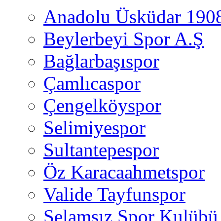
Anadolu Üsküdar 190
Beylerbeyi Spor A.Ş
Bağlarbaşıspor
Çamlıcaspor
Çengelköyspor
Selimiyespor
Sultantepespor
Öz Karacaahmetspor
Valide Tayfunspor
Selamsız Spor Kulübü