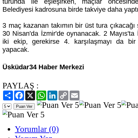
turunda ile eşleşirken, maçlar öncesind
Belediyesi kadrosuna birde takviye daha yaptı
3 maç kazanan takımın bir üst tura çıkacağı s
30 Nisan'da İzmir'de oynanacak. 2 Mayıs'ta İ
iki ekip, gerekirse 4. karşılaşmayı da bir
yapacak.
Üsküdar34 Haber Merkezi
PAYLAŞ :
Paylaş
Facebook
X
WhatsApp
LinkedIn
Copy
Email
Link
Yorumlar (0)