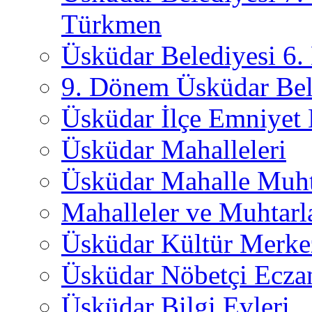
Türkmen
Üsküdar Belediyesi 6
9. Dönem Üsküdar Bel
Üsküdar İlçe Emniyet
Üsküdar Mahalleleri
Üsküdar Mahalle Muht
Mahalleler ve Muhtarl
Üsküdar Kültür Merkez
Üsküdar Nöbetçi Ecza
Üsküdar Bilgi Evleri