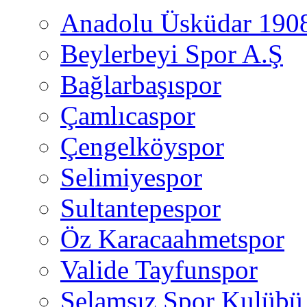
Anadolu Üsküdar 190
Beylerbeyi Spor A.Ş
Bağlarbaşıspor
Çamlıcaspor
Çengelköyspor
Selimiyespor
Sultantepespor
Öz Karacaahmetspor
Valide Tayfunspor
Selamsız Spor Kulübü