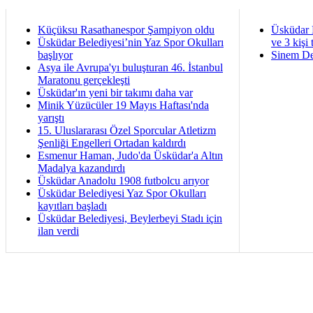
Küçüksu Rasathanespor Şampiyon oldu
Üsküdar 
Üsküdar Belediyesi’nin Yaz Spor Okulları
ve 3 kişi 
başlıyor
Sinem De
Asya ile Avrupa'yı buluşturan 46. İstanbul
Maratonu gerçekleşti
Üsküdar'ın yeni bir takımı daha var
Minik Yüzücüler 19 Mayıs Haftası'nda
yarıştı
15. Uluslararası Özel Sporcular Atletizm
Şenliği Engelleri Ortadan kaldırdı
Esmenur Haman, Judo'da Üsküdar'a Altın
Madalya kazandırdı
Üsküdar Anadolu 1908 futbolcu arıyor
Üsküdar Belediyesi Yaz Spor Okulları
kayıtları başladı
Üsküdar Belediyesi, Beylerbeyi Stadı için
ilan verdi