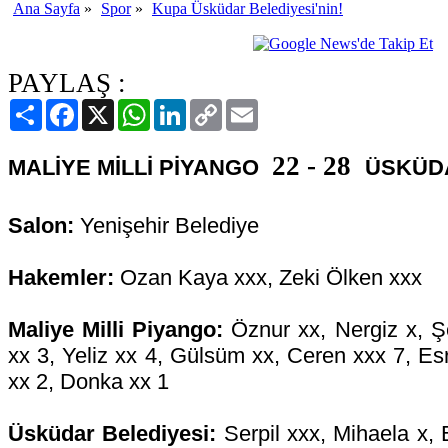
Ana Sayfa
»
Spor
»
Kupa Üsküdar Belediyesi'nin!
PAYLAŞ :
Paylaş
Facebook
X
WhatsApp
LinkedIn
Copy
Email
Link
22 - 28
MALİYE MİLLİ PİYANGO
ÜSKÜDA
Salon:
Yenişehir Belediye
Hakemler:
Ozan Kaya xxx, Zeki Ölken xxx
Maliye Milli Piyango:
Öznur xx, Nergiz x, 
xx 3, Yeliz xx 4, Gülsüm xx, Ceren xxx 7, Es
xx 2, Donka xx 1
Üsküdar Belediyesi:
Serpil xxx, Mihaela x, E