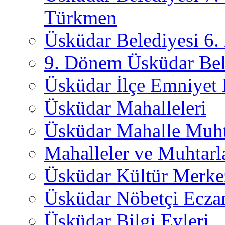
Türkmen
Üsküdar Belediyesi 6
9. Dönem Üsküdar Bel
Üsküdar İlçe Emniyet
Üsküdar Mahalleleri
Üsküdar Mahalle Muht
Mahalleler ve Muhtarl
Üsküdar Kültür Merkez
Üsküdar Nöbetçi Ecza
Üsküdar Bilgi Evleri