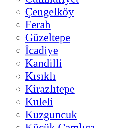
Çengelköy
Ferah
Güzeltepe
İcadiye
Kandilli
Kısıklı
Kirazlıtepe
Kuleli
Kuzguncuk
Küçük Çamlıca