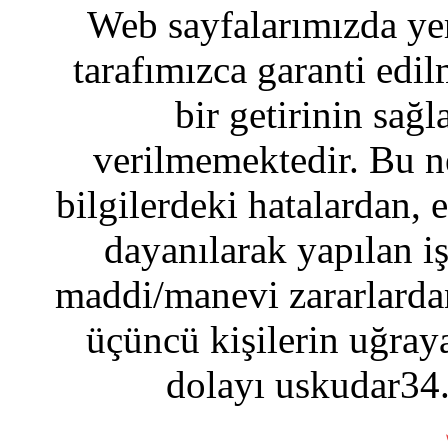
Web sayfalarımızda yer
tarafımızca garanti edil
bir getirinin sağ
verilmemektedir. Bu n
bilgilerdeki hatalardan, 
dayanılarak yapılan i
maddi/manevi zararlardan
üçüncü kişilerin uğraya
dolayı uskudar34