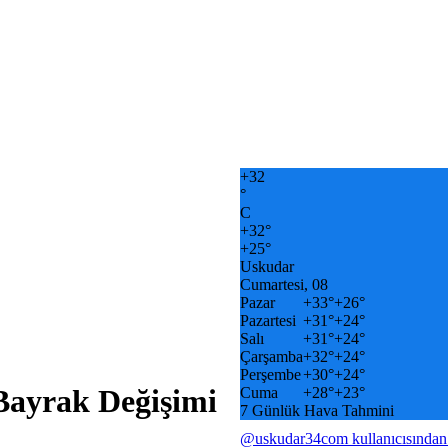
+
32
°
C
+
32°
+
25°
Uskudar
Cumartesi, 08
Pazar
+
33°
+
26°
Pazartesi
+
31°
+
24°
Salı
+
31°
+
24°
Çarşamba
+
32°
+
24°
Perşembe
+
30°
+
24°
Bayrak Değişimi
Cuma
+
28°
+
23°
7 Günlük Hava Tahmini
@uskudar34com kullanıcısından