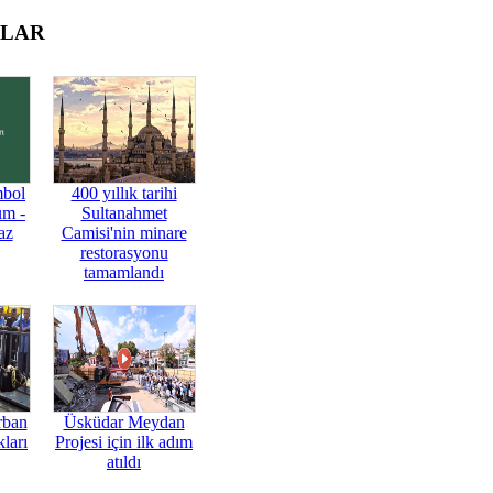
OLAR
mbol
400 yıllık tarihi
üm -
Sultanahmet
az
Camisi'nin minare
restorasyonu
tamamlandı
rban
Üsküdar Meydan
ları
Projesi için ilk adım
atıldı