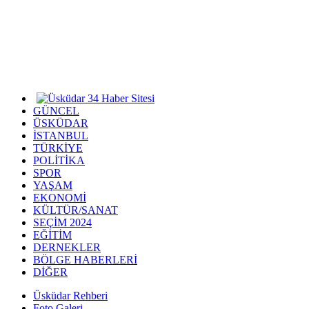
GÜNCEL
ÜSKÜDAR
İSTANBUL
TÜRKİYE
POLİTİKA
SPOR
YAŞAM
EKONOMİ
KÜLTÜR/SANAT
SEÇİM 2024
EĞİTİM
DERNEKLER
BÖLGE HABERLERİ
DİĞER
Üsküdar Rehberi
Foto Galeri