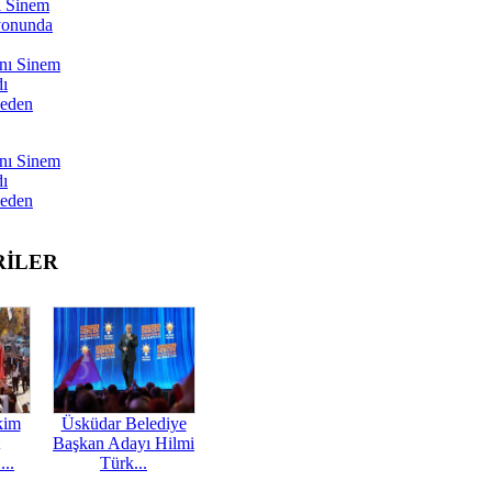
ı Sinem
yonunda
nı Sinem
dı
Neden
nı Sinem
dı
Neden
RİLER
kim
Üsküdar Belediye
Başkan Adayı Hilmi
...
Türk...