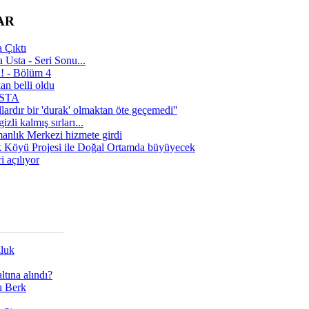
AR
 Çıktı
 Usta - Seri Sonu...
a! - Bölüm 4
n belli oldu
 USTA
lardır bir 'durak' olmaktan öte geçemedi''
zli kalmış sırları...
manlık Merkezi hizmete girdi
 Köyü Projesi ile Doğal Ortamda büyüyecek
i açılıyor
zluk
tına alındı?
ı Berk