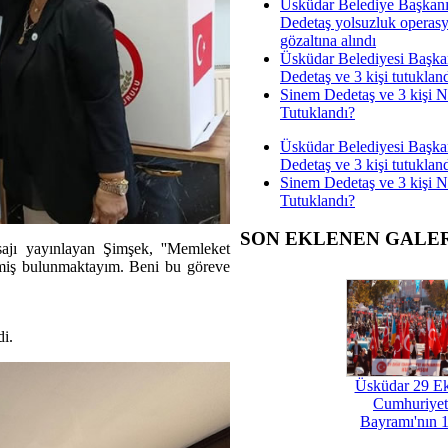
Üsküdar Belediye Başkan
Dedetaş yolsuzluk operas
gözaltına alındı
Üsküdar Belediyesi Başka
Dedetaş ve 3 kişi tutuklan
Sinem Dedetaş ve 3 kişi 
Tutuklandı?
Üsküdar Belediyesi Başka
Dedetaş ve 3 kişi tutuklan
Sinem Dedetaş ve 3 kişi 
Tutuklandı?
SON EKLENEN GALE
ajı yayınlayan Şimşek, ''Memleket
lmiş bulunmaktayım. Beni bu göreve
di.
Üsküdar 29 E
Cumhuriyet
Bayramı'nın 1