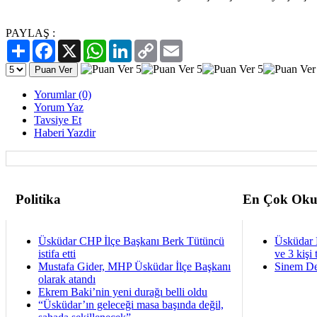
PAYLAŞ :
Paylaş
Facebook
X
WhatsApp
LinkedIn
Copy
Email
Link
Yorumlar (0)
Yorum Yaz
Tavsiye Et
Haberi Yazdir
Politika
En Çok Oku
Üsküdar CHP İlçe Başkanı Berk Tütüncü
Üsküdar 
istifa etti
ve 3 kişi 
Mustafa Gider, MHP Üsküdar İlçe Başkanı
Sinem De
olarak atandı
Ekrem Baki’nin yeni durağı belli oldu
“Üsküdar’ın geleceği masa başında değil,