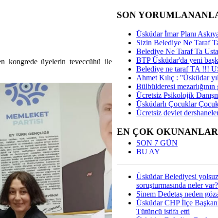
SON YORUMLANANL
Üsküdar İmar Planı Askıya
Sizin Belediye Ne Taraf Ta
Belediye Ne Taraf Ta Ust
BTP Üsküdar'da yeni başka
len kongrede üyelerin teveccühü ile
Belediye ne taraf TA !!!
Ahmet Kılıç : ''Üsküdar yıl
Bülbülderesi mezarlığının gi
Ücretsiz Psikolojik Danış
Üsküdarlı Çocuklar Çocuk
Ücretsiz devlet dershaneler
EN ÇOK OKUNANLAR
SON 7 GÜN
BU AY
Üsküdar Belediyesi yolsu
soruşturmasında neler var?
Sinem Dedetaş neden gözal
Üsküdar CHP İlçe Başkan
Tütüncü istifa etti