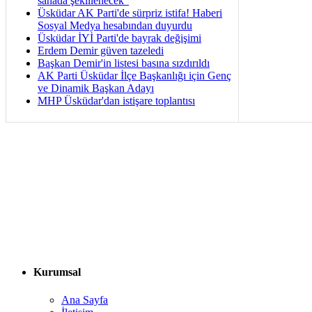
sahada şekillenecek”
Üsküdar AK Parti'de sürpriz istifa! Haberi
Sosyal Medya hesabından duyurdu
Üsküdar İYİ Parti'de bayrak değişimi
Erdem Demir güven tazeledi
Başkan Demir'in listesi basına sızdırıldı
AK Parti Üsküdar İlçe Başkanlığı için Genç
ve Dinamik Başkan Adayı
MHP Üsküdar'dan istişare toplantısı
Kurumsal
Ana Sayfa