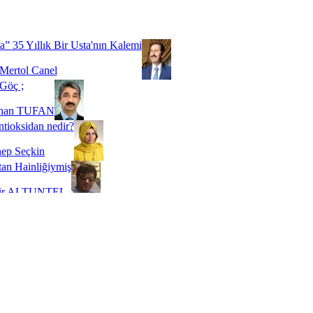
Biz buyuz...
 SOYSEVİNÇ
a” 35 Yıllık Bir Usta'nın Kalemi
Mertol Canel
Göç ;
ihan TUFAN
tioksidan nedir?
ep Seçkin
an Hainliğiymiş
kir ALTUNTEL
adde Bağımlılığı
t Kaymakçı
 Bir Süre De Olsa Burdayız
aş ŞENEL
ti Kalmadı Üstadım!