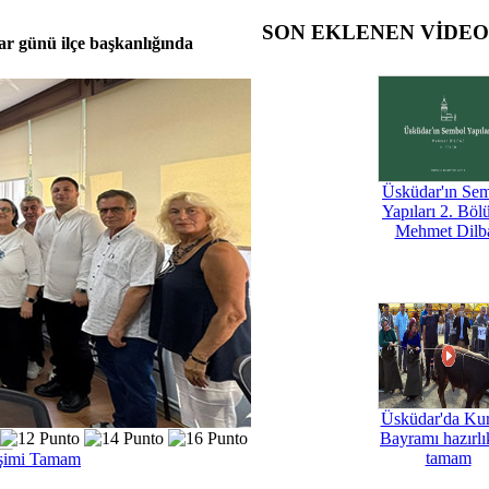
SON EKLENEN VİDE
r günü ilçe başkanlığında
Üsküdar'ın Se
Yapıları 2. Böl
Mehmet Dilb
Üsküdar'da Ku
Bayramı hazırlık
tamam
işimi Tamam