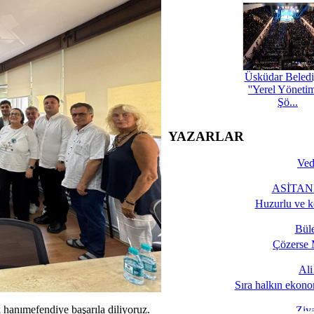
Üsküdar Beledi
''Yerel Yöneti
Şö...
YAZARLAR
Ved
ASİTANE
Huzurlu ve k
Bül
Çözerse 
Al
Sıra halkın ekono
 hanımefendiye başarıla diliyoruz.
Ziy