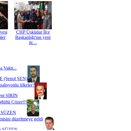
yesi
CHP Üsküdar İlçe
mler
Başkanlığı'nın yeni
ilç...
a Vakti...
 (Şenol ŞEN)
oalisyonlu ülkeler?
ent ŞİRİN
Müftü Çözer!!!
i SÜZEN
misini düzeltmeye geldi
a SÜZEN