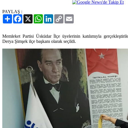
PAYLAŞ :
Paylaş
Facebook
X
WhatsApp
LinkedIn
Copy
Email
Link
Memleket Partisi Üsküdar İlçe üyelerinin katılımıyla gerçekleştiri
Derya Şimşek ilçe başkanı olarak seçildi.