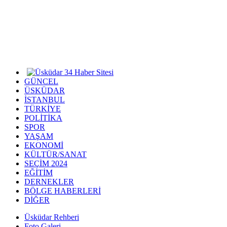
GÜNCEL
ÜSKÜDAR
İSTANBUL
TÜRKİYE
POLİTİKA
SPOR
YAŞAM
EKONOMİ
KÜLTÜR/SANAT
SEÇİM 2024
EĞİTİM
DERNEKLER
BÖLGE HABERLERİ
DİĞER
Üsküdar Rehberi
Foto Galeri