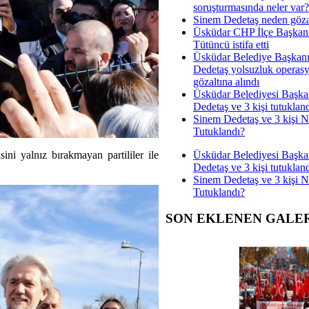
soruşturmasında neler var?
Sinem Dedetaş neden gözal
Üsküdar CHP İlçe Başkan
Tütüncü istifa etti
Üsküdar Belediye Başkan
Dedetaş yolsuzluk operas
gözaltına alındı
Üsküdar Belediyesi Başka
Dedetaş ve 3 kişi tutuklan
Sinem Dedetaş ve 3 kişi 
Tutuklandı?
Üsküdar Belediyesi Başka
i yalnız bırakmayan partililer ile
Dedetaş ve 3 kişi tutuklan
Sinem Dedetaş ve 3 kişi 
Tutuklandı?
SON EKLENEN GALE