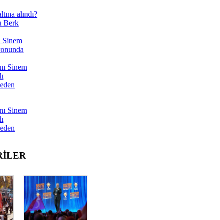
tına alındı?
ı Berk
ı Sinem
yonunda
nı Sinem
dı
Neden
nı Sinem
dı
Neden
RİLER