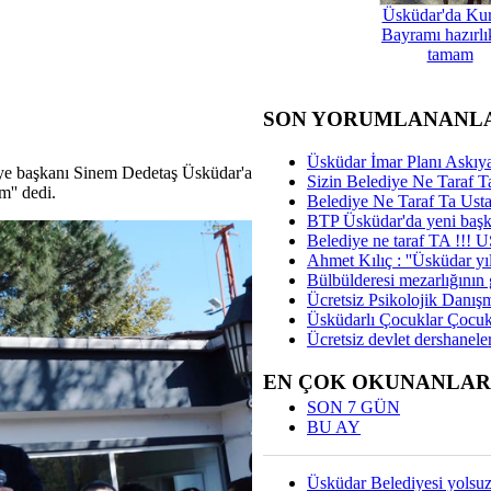
Üsküdar'da Ku
Bayramı hazırlık
tamam
SON YORUMLANANL
Üsküdar İmar Planı Askıya
diye başkanı Sinem Dedetaş Üsküdar'a
Sizin Belediye Ne Taraf Ta
'' dedi.
Belediye Ne Taraf Ta Ust
BTP Üsküdar'da yeni başka
Belediye ne taraf TA !!!
Ahmet Kılıç : ''Üsküdar yıl
Bülbülderesi mezarlığının gi
Ücretsiz Psikolojik Danış
Üsküdarlı Çocuklar Çocuk
Ücretsiz devlet dershaneler
EN ÇOK OKUNANLAR
SON 7 GÜN
BU AY
Üsküdar Belediyesi yolsu