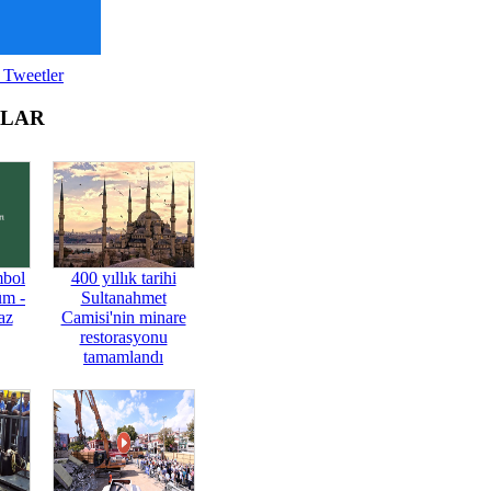
 Tweetler
OLAR
mbol
400 yıllık tarihi
üm -
Sultanahmet
az
Camisi'nin minare
restorasyonu
tamamlandı