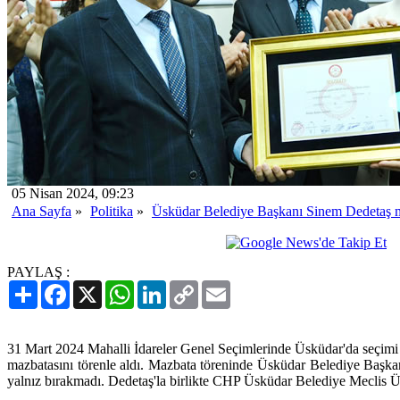
05 Nisan 2024, 09:23
Ana Sayfa
»
Politika
»
Üsküdar Belediye Başkanı Sinem Dedetaş m
PAYLAŞ :
Paylaş
Facebook
X
WhatsApp
LinkedIn
Copy
Email
Link
31 Mart 2024 Mahalli İdareler Genel Seçimlerinde Üsküdar'da seçim
mazbatasını törenle aldı. Mazbata töreninde Üsküdar Belediye Başkan
yalnız bırakmadı. Dedetaş'la birlikte CHP Üsküdar Belediye Meclis Üy