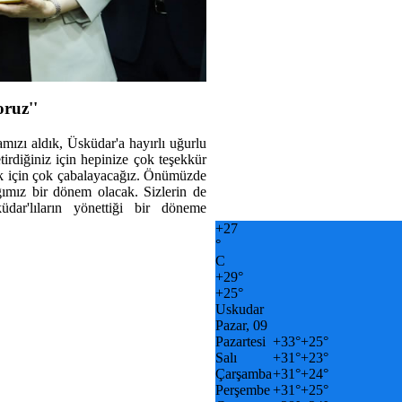
oruz''
ızı aldık, Üsküdar'a hayırlı uğurlu
tirdiğiniz için hepinize çok teşekkür
ak için çok çabalayacağız. Önümüzde
ğımız bir dönem olacak. Sizlerin de
dar'lıların yönettiği bir döneme
+
27
°
C
+
29°
+
25°
Uskudar
Pazar, 09
Pazartesi
+
33°
+
25°
Salı
+
31°
+
23°
Çarşamba
+
31°
+
24°
Perşembe
+
31°
+
25°