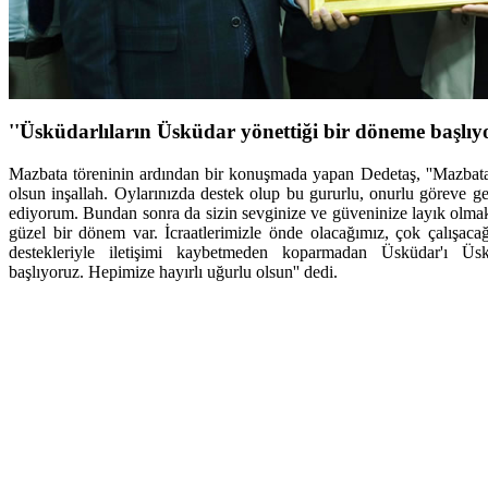
''Üsküdarlıların Üsküdar yönettiği bir döneme başlıy
Mazbata töreninin ardından bir konuşmada yapan Dedetaş, ''Mazbatam
olsun inşallah. Oylarınızda destek olup bu gururlu, onurlu göreve ge
ediyorum. Bundan sonra da sizin sevginize ve güveninize layık olm
güzel bir dönem var. İcraatlerimizle önde olacağımız, çok çalışaca
destekleriyle iletişimi kaybetmeden koparmadan Üsküdar'ı Üskü
başlıyoruz. Hepimize hayırlı uğurlu olsun'' dedi.