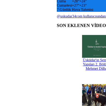
Cuma
+
28°
+
24°
Cumartesi
+
27°
+
23°
7 Günlük Hava Tahmini
@uskudar34com kullanıcısından
SON EKLENEN VİDE
Üsküdar'ın Se
Yapıları 2. Böl
Mehmet Dilb