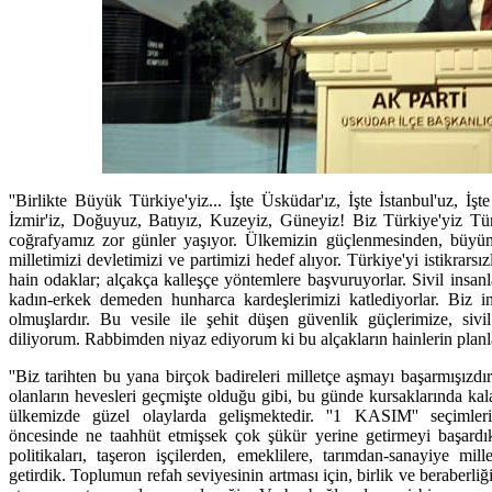
''Birlikte Büyük Türkiye'yiz... İşte Üsküdar'ız, İşte İstanbul'uz, İşt
İzmir'iz, Doğuyuz, Batıyız, Kuzeyiz, Güneyiz! Biz Türkiye'yiz Tü
coğrafyamız zor günler yaşıyor. Ülkemizin güçlenmesinden, büyüme
milletimizi devletimizi ve partimizi hedef alıyor. Türkiye'yi istikrars
hain odaklar; alçakça kalleşçe yöntemlere başvuruyorlar. Sivil insa
kadın-erkek demeden hunharca kardeşlerimizi katlediyorlar. Biz in
olmuşlardır. Bu vesile ile şehit düşen güvenlik güçlerimize, sivi
diliyorum. Rabbimden niyaz ediyorum ki bu alçakların hainlerin planlar
''Biz tarihten bu yana birçok badireleri milletçe aşmayı başarmışızdı
olanların hevesleri geçmişte olduğu gibi, bu günde kursaklarında kalac
ülkemizde güzel olaylarda gelişmektedir. ''1 KASIM'' seçimleri
öncesinde ne taahhüt etmişsek çok şükür yerine getirmeyi başardık
politikaları, taşeron işçilerden, emeklilere, tarımdan-sanayiye mi
getirdik. Toplumun refah seviyesinin artması için, birlik ve beraberliği