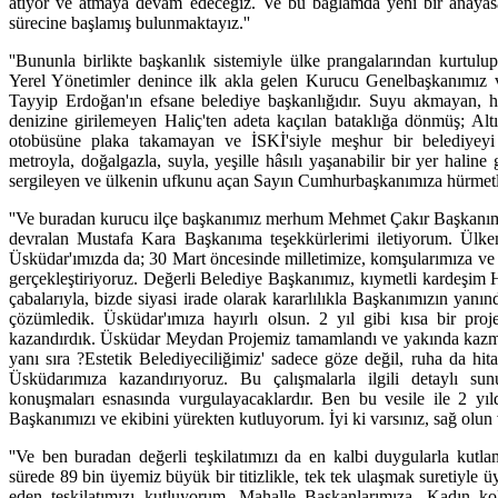
atıyor ve atmaya devam edeceğiz. Ve bu bağlamda yeni bir anayas
sürecine başlamış bulunmaktayız.''
''Bununla birlikte başkanlık sistemiyle ülke prangalarından kurtul
Yerel Yönetimler denince ilk akla gelen Kurucu Genelbaşkanımı
Tayyip Erdoğan'ın efsane belediye başkanlığıdır. Suyu akmayan, h
denizine girilemeyen Haliç'ten adeta kaçılan bataklığa dönmüş; Al
otobüsüne plaka takamayan ve İSKİ'siyle meşhur bir belediyeyi 
metroyla, doğalgazla, suyla, yeşille hâsılı yaşanabilir bir yer haline
sergileyen ve ülkenin ufkunu açan Sayın Cumhurbaşkanımıza hürmetler
''Ve buradan kurucu ilçe başkanımız merhum Mehmet Çakır Başkanımı
devralan Mustafa Kara Başkanıma teşekkürlerimi iletiyorum. Ülke
Üsküdar'ımızda da; 30 Mart öncesinde milletimize, komşularımıza ve 
gerçekleştiriyoruz. Değerli Belediye Başkanımız, kıymetli kardeşim
çabalarıyla, bizde siyasi irade olarak kararlılıkla Başkanımızın yanı
çözümledik. Üsküdar'ımıza hayırlı olsun. 2 yıl gibi kısa bir pro
kazandırdık. Üsküdar Meydan Projemiz tamamlandı ve yakında kazma
yanı sıra ?Estetik Belediyeciliğimiz' sadece göze değil, ruha da hit
Üsküdarımıza kazandırıyoruz. Bu çalışmalarla ilgili detaylı su
konuşmaları esnasında vurgulayacaklardır. Ben bu vesile ile 2 yıl
Başkanımızı ve ekibini yürekten kutluyorum. İyi ki varsınız, sağ olun v
''Ve ben buradan değerli teşkilatımızı da en kalbi duygularla kutl
sürede 89 bin üyemiz büyük bir titizlikle, tek tek ulaşmak suretiyle 
eden teşkilatımızı kutluyorum. Mahalle Başkanlarımıza, Kadın kol