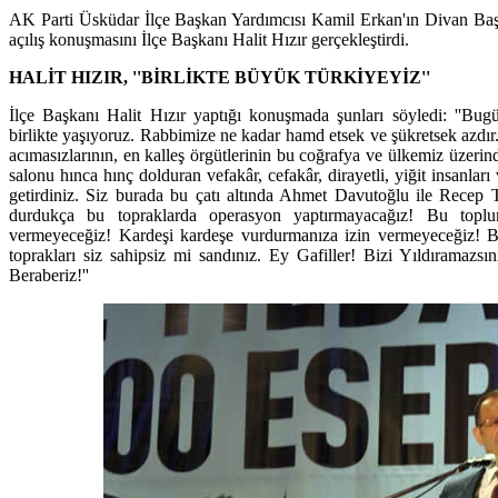
AK Parti Üsküdar İlçe Başkan Yardımcısı Kamil Erkan'ın Divan Başk
açılış konuşmasını İlçe Başkanı Halit Hızır gerçekleştirdi.
HALİT HIZIR, ''BİRLİKTE BÜYÜK TÜRKİYEYİZ''
İlçe Başkanı Halit Hızır yaptığı konuşmada şunları söyledi: ''Bug
birlikte yaşıyoruz. Rabbimize ne kadar hamd etsek ve şükretsek azdı
acımasızlarının, en kalleş örgütlerinin bu coğrafya ve ülkemiz üzeri
salonu hınca hınç dolduran vefakâr, cefakâr, dirayetli, yiğit insanları
getirdiniz. Siz burada bu çatı altında Ahmet Davutoğlu ile Recep 
durdukça bu topraklarda operasyon yaptırmayacağız! Bu topl
vermeyeceğiz! Kardeşi kardeşe vurdurmanıza izin vermeyeceğiz! B
toprakları siz sahipsiz mi sandınız. Ey Gafiller! Bizi Yıldıramazsı
Beraberiz!''