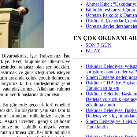
Ahmet Kılıç : ''Üsküdar yıl
Bülbülderesi mezarlığının gi
Ücretsiz Psikolojik Danış
Üsküdarlı Çocuklar Çocuk
Ücretsiz devlet dershaneler
EN ÇOK OKUNANLAR
SON 7 GÜN
BU AY
e Diyarbakır'ız, İşte Trabzon'uz, İşte
rkiye. Evet, bugünlerde ülkemiz ve
Üsküdar Belediyesi yolsu
sinden rahatsız olan şer odakları,
soruşturmasında neler var?
ızlaştırmak ve güçsüzleştirmek isteyen
Sinem Dedetaş neden gözal
nların arasında çoluk çocuk demeden,
Üsküdar CHP İlçe Başkan
anıyoruz ki bu kardeşlerimiz şehit
Tütüncü istifa etti
l vatandaşlarımıza Allah'tan rahmet
Üsküdar Belediye Başkan
ını kendi başlarına duçar etsin.''
Dedetaş yolsuzluk operas
gözaltına alındı
r. Bu günlerde geçecek kirli emelleri
Üsküdar Belediyesi Başka
aktır. Bu olayların yanı sıra tabi ki
Dedetaş ve 3 kişi tutuklan
nin ardından milletimize seçimler
Sinem Dedetaş ve 3 kişi 
. Asgari ücretten, gençlik istihdam
Tutuklandı?
lletimize ne taahhüt etmişsek yerine
mizin artması için, her türlü adımları