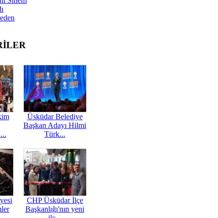
nı Sinem
dı
Neden
RİLER
kim
Üsküdar Belediye
Başkan Adayı Hilmi
...
Türk...
yesi
CHP Üsküdar İlçe
mler
Başkanlığı'nın yeni
ilç...