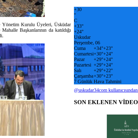
+
30
°
C
e Yönetim Kurulu Üyeleri, Üsküdar
+
33°
Mahalle Başkanlarının da katıldığı
+
24°
i.
Uskudar
Perşembe, 06
Cuma
+
34°
+
23°
Cumartesi
+
30°
+
24°
Pazar
+
29°
+
24°
Pazartesi
+
29°
+
24°
Salı
+
29°
+
22°
Çarşamba
+
30°
+
23°
7 Günlük Hava Tahmini
@uskudar34com kullanıcısından
SON EKLENEN VİDE