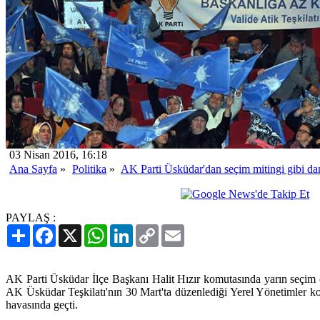
03 Nisan 2016, 16:18
Ana Sayfa
»
Politika
»
AK Parti Üsküdar'dan seçim mitingi gibi da
PAYLAŞ :
Paylaş
Facebook
X
WhatsApp
LinkedIn
Copy
Email
Link
AK Parti Üsküdar İlçe Başkanı Halit Hızır komutasında yarın seçim 
AK Üsküdar Teşkilatı'nın 30 Mart'ta düzenlediği Yerel Yönetimler k
havasında geçti.