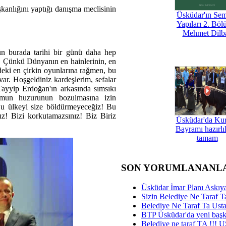
anlığını yaptığı danışma meclisinin
Üsküdar'ın Se
Yapıları 2. Böl
Mehmet Dilb
ün burada tarihi bir günü daha hep
r. Çünkü Dünyanın en hainlerinin, en
ndeki en çirkin oyunlarına rağmen, bu
 var. Hoşgeldiniz kardeşlerim, sefalar
Tayyip Erdoğan'ın arkasında sımsıkı
umun huzurunun bozulmasına izin
u ülkeyi size böldürmeyeceğiz! Bu
nız! Bizi korkutamazsınız! Biz Biriz
Üsküdar'da Ku
Bayramı hazırlık
tamam
SON YORUMLANANL
Üsküdar İmar Planı Askıya
Sizin Belediye Ne Taraf Ta
Belediye Ne Taraf Ta Ust
BTP Üsküdar'da yeni başka
Belediye ne taraf TA !!!