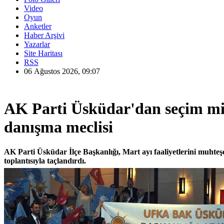
Video
Oyun
Anketler
Haber Arşivi
Yazarlar
Site Haritası
RSS
06 Ağustos 2026, 09:07
AK Parti Üsküdar'dan seçim mit
danışma meclisi
AK Parti Üsküdar İlçe Başkanlığı, Mart ayı faaliyetlerini muhte
toplantısıyla taçlandırdı.