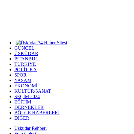
GÜNCEL
ÜSKÜDAR
İSTANBUL
TÜRKİYE
POLİTİKA
SPOR
YAŞAM
EKONOMİ
KÜLTÜR/SANAT
SEÇİM 2024
EĞİTİM
DERNEKLER
BÖLGE HABERLERİ
DİĞER
Üsküdar Rehberi
Foto Galeri