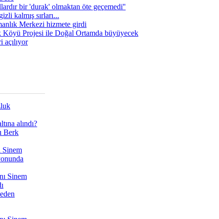
lardır bir 'durak' olmaktan öte geçemedi''
zli kalmış sırları...
manlık Merkezi hizmete girdi
 Köyü Projesi ile Doğal Ortamda büyüyecek
i açılıyor
zluk
tına alındı?
ı Berk
ı Sinem
yonunda
nı Sinem
dı
Neden