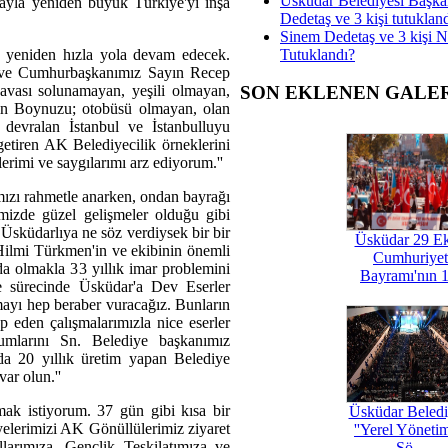
Üsküdar Belediyesi Başka
ayla yeniden büyük Türkiye'yi inşa
Dedetaş ve 3 kişi tutuklan
Sinem Dedetaş ve 3 kişi 
Tutuklandı?
up yeniden hızla yola devam edecek.
z ve Cumhurbaşkanımız Sayın Recep
avası solunamayan, yeşili olmayan,
SON EKLENEN GALE
tın Boynuzu; otobüsü olmayan, olan
devralan İstanbul ve İstanbulluyu
 getiren AK Belediyecilik örneklerini
imi ve saygılarımı arz ediyorum.''
zı rahmetle anarken, ondan bayrağı
mizde güzel gelişmeler olduğu gibi
Üsküdarlıya ne söz verdiysek bir bir
Üsküdar 29 E
 Hilmi Türkmen'in ve ekibinin önemli
Cumhuriyet
nda olmakla 33 yıllık imar problemini
Bayramı'nın 1
je sürecinde Üsküdar'a Dev Eserler
yı hep beraber vuracağız. Bunların
ap eden çalışmalarımızla nice eserler
numlarını Sn. Belediye başkanımız
da 20 yıllık üretim yapan Belediye
ar olun.''
amak istiyorum. 37 gün gibi kısa bir
Üsküdar Beledi
üyelerimizi AK Gönüllülerimiz ziyaret
''Yerel Yöneti
larımıza, Gençlik Teşkilatımıza ve
Şö...