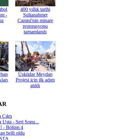
mbol
400 yıllık tarihi
üm -
Sultanahmet
az
Camisi'nin minare
restorasyonu
tamamlandı
rban
Üsküdar Meydan
ları
Projesi için ilk adım
atıldı
AR
 Çıktı
 Usta - Seri Sonu...
a! - Bölüm 4
n belli oldu
 USTA