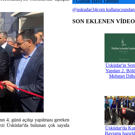
7 Günlük Hava Tahmini
@uskudar34com kullanıcısından
SON EKLENEN VİDE
Üsküdar'ın Se
Yapıları 2. Böl
Mehmet Dilb
ın 4. günü açılışı yapılması gereken
zi Üsküdar'da bulunan çok sayıda
Üsküdar'da Ku
Bayramı hazırlık