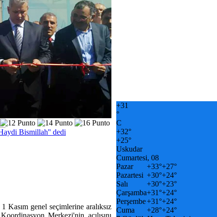
+
31
°
C
+
32°
Haydi Bismillah'' dedi
+
25°
Uskudar
Cumartesi, 08
Pazar
+
33°
+
27°
Pazartesi
+
30°
+
24°
Salı
+
30°
+
23°
Çarşamba
+
31°
+
24°
Perşembe
+
31°
+
24°
e 1 Kasım genel seçimlerine aralıksız
Cuma
+
28°
+
24°
oordinasyon Merkezi'nin açılışını