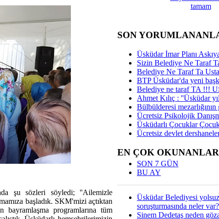
tamam
SON YORUMLANANL
Üsküdar İmar Planı Askıya
Sizin Belediye Ne Taraf Ta
Belediye Ne Taraf Ta Ust
BTP Üsküdar'da yeni başka
Belediye ne taraf TA !!!
Ahmet Kılıç : ''Üsküdar yıl
Bülbülderesi mezarlığının gi
Ücretsiz Psikolojik Danış
Üsküdarlı Çocuklar Çocuk
Ücretsiz devlet dershaneler
EN ÇOK OKUNANLAR
SON 7 GÜN
BU AY
a şu sözleri söyledi; ''Ailemizle
Üsküdar Belediyesi yolsu
ışmamıza başladık. SKM'mizi açtıktan
soruşturmasında neler var?
in bayramlaşma programlarına tüm
Sinem Dedetaş neden gözal
çalıştık. Üsküdarlı hemşehrilerimizin