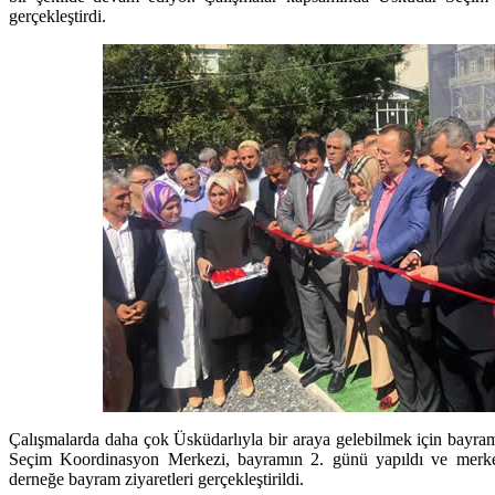
gerçekleştirdi.
Çalışmalarda daha çok Üsküdarlıyla bir araya gelebilmek için bayram
Seçim Koordinasyon Merkezi, bayramın 2. günü yapıldı ve merke
derneğe bayram ziyaretleri gerçekleştirildi.