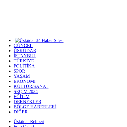
GÜNCEL
ÜSKÜDAR
İSTANBUL
TÜRKİYE
POLİTİKA
SPOR
YAŞAM
EKONOMİ
KÜLTÜR/SANAT
SEÇİM 2024
EĞİTİM
DERNEKLER
BÖLGE HABERLERİ
DİĞER
Üsküdar Rehberi
Foto Galeri