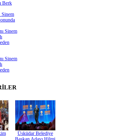
ı Berk
ı Sinem
yonunda
nı Sinem
dı
Neden
nı Sinem
dı
Neden
RİLER
kim
Üsküdar Belediye
Başkan Adayı Hilmi