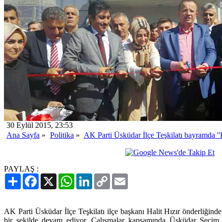
30 Eylül 2015, 23:53
Ana Sayfa
»
Politika
»
AK Parti Üsküdar İlçe Teşkilatı bayramda ''
PAYLAŞ :
Paylaş
Facebook
X
WhatsApp
LinkedIn
Copy
Email
Link
AK Parti Üsküdar İlçe Teşkilatı ilçe başkanı Halit Hızır önderliğind
bir şekilde devam ediyor. Çalışmalar kapsamında Üsküdar Seçim K