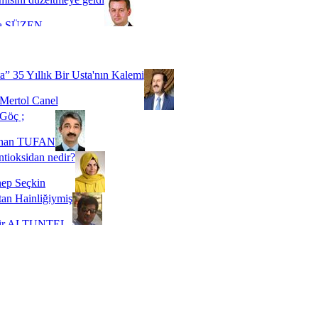
a SÜZEN
Biz buyuz...
 SOYSEVİNÇ
a” 35 Yıllık Bir Usta'nın Kalemi
Mertol Canel
Göç ;
ihan TUFAN
tioksidan nedir?
ep Seçkin
an Hainliğiymiş
kir ALTUNTEL
adde Bağımlılığı
t Kaymakçı
 Bir Süre De Olsa Burdayız
aş ŞENEL