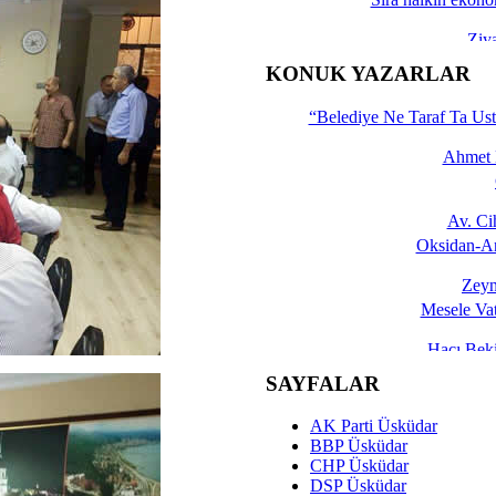
Ziy
İşte 
KONUK YAZARLAR
Yalçın
“Belediye Ne Taraf Ta Ust
Ahmet 
Av. C
Oksidan-An
Zeyn
Mesele Vat
Hacı Be
Okullarda M
SAYFALAR
Mesu
AK Parti Üsküdar
Dünya Fani, Ama Kısa
BBP Üsküdar
CHP Üsküdar
Sav
DSP Üsküdar