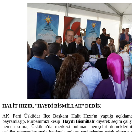
HALİT HIZIR, ''HAYDİ BİSMİLLAH'' DEDİK
AK Parti Üsküdar İlçe Başkanı Halit Hızır'ın yaptığı açıklamad
bayramlaşıp, kurbanımızı kesip '
Haydi Bismillah
' diyerek seçim çal
hemen sonra, Üsküdar'da merkezi bulunan hemşehri derneklerin
teşkilat mensuplarımızla katılarak onların sevinçlerine ortak olmaya 