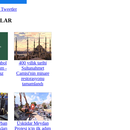
 Tweetler
OLAR
mbol
400 yıllık tarihi
üm -
Sultanahmet
az
Camisi'nin minare
restorasyonu
tamamlandı
rban
Üsküdar Meydan
ları
Projesi için ilk adım