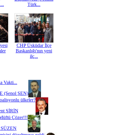
...
Türk...
yesi
CHP Üsküdar İlçe
mler
Başkanlığı'nın yeni
ilç...
a Vakti...
 (Şenol ŞEN)
oalisyonlu ülkeler?
ent ŞİRİN
Müftü Çözer!!!
i SÜZEN
misini düzeltmeye geldi