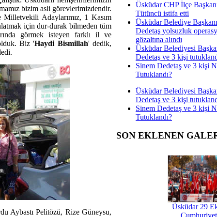
Üsküdar CHP İlçe Başkan
mamız bizim asli görevlerimizdendir.
Tütüncü istifa etti
 Milletvekili Adaylarımız, 1 Kasım
Üsküdar Belediye Başkan
anlatmak için dur-durak bilmeden tüm
Dedetaş yolsuzluk operas
arında görmek isteyen farklı il ve
gözaltına alındı
olduk. Biz '
Haydi Bismillah
' dedik,
Üsküdar Belediyesi Başka
edi.
Dedetaş ve 3 kişi tutuklan
Sinem Dedetaş ve 3 kişi 
Tutuklandı?
Üsküdar Belediyesi Başka
Dedetaş ve 3 kişi tutuklan
Sinem Dedetaş ve 3 kişi 
Tutuklandı?
SON EKLENEN GALE
Üsküdar 29 E
du Aybastı Pelitözü, Rize Güneysu,
Cumhuriyet