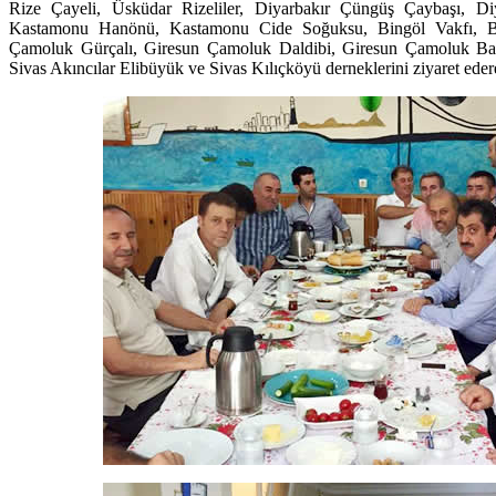
Rize Çayeli, Üsküdar Rizeliler, Diyarbakır Çüngüş Çaybaşı, D
Kastamonu Hanönü, Kastamonu Cide Soğuksu, Bingöl Vakfı, Bin
Çamoluk Gürçalı, Giresun Çamoluk Daldibi, Giresun Çamoluk Bay
Sivas Akıncılar Elibüyük ve Sivas Kılıçköyü derneklerini ziyaret edere