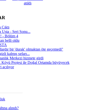
atıldı
AR
 Çıktı
 Usta - Seri Sonu...
a! - Bölüm 4
n belli oldu
 USTA
lardır bir 'durak' olmaktan öte geçemedi''
zli kalmış sırları...
manlık Merkezi hizmete girdi
 Köyü Projesi ile Doğal Ortamda büyüyecek
i açılıyor
zluk
tına alındı?