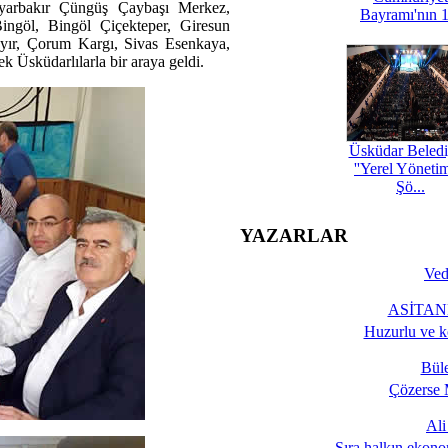
iyarbakır Çüngüş Çaybaşı Merkez,
Bayramı'nın 1
göl, Bingöl Çiçekteper, Giresun
ır, Çorum Kargı, Sivas Esenkaya,
k Üsküdarlılarla bir araya geldi.
Üsküdar Beledi
''Yerel Yöneti
Şö...
YAZARLAR
Ved
ASİTANE
Huzurlu ve k
Bül
Çözerse 
Al
Sıra halkın ekono