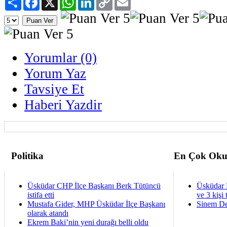
Link
Yorumlar (0)
Yorum Yaz
Tavsiye Et
Haberi Yazdir
Politika
En Çok Oku
Üsküdar CHP İlçe Başkanı Berk Tütüncü
Üsküdar 
istifa etti
ve 3 kişi 
Mustafa Gider, MHP Üsküdar İlçe Başkanı
Sinem De
olarak atandı
Ekrem Baki’nin yeni durağı belli oldu