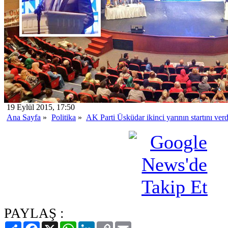
19 Eylül 2015, 17:50
Ana Sayfa
»
Politika
»
AK Parti Üsküdar ikinci yarının startını verd
PAYLAŞ :
Paylaş
Facebook
X
WhatsApp
LinkedIn
Copy
Email