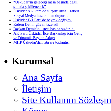
“Üsküdar’ın geleceği masa başında değil,
sahada şekillenecek”
Üsküdar AK Parti'de sürpriz istifa! Haberi
Sosyal Medya hesabından duyurdu
Üsküdar İYİ Parti'de bayrak değişimi
Erdem Demir güven tazeledi
Başkan Demir'in listesi basına sızdırıldı
AK Parti Üsküdar İlçe Başkanlığı için Genç
ve Dinamik Başkan Adayı
MHP Üsküdar'dan istişare toplantısı
Kurumsal
Ana Sayfa
İletişim
Site Kullanım Sözleşm
Künye