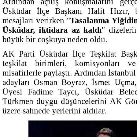
Ardından açılış konuşmalarını gerç
Üsküdar İlçe Başkanı Halit Hızır, b
mesajları verirken ''
Tasalanma Yiğidi
Üsküdar, iktidara az kaldı
'' dizeler
büyük bir coşkuya neden oldu.
AK Parti Üsküdar İlçe Teşkilat Başk
teşkilat birimleri, komisyonları v
misafirlerle paylaştı. Ardından İstanbul
adayları Osman Boyraz, İsmet Uçma,
Üyesi Fadime Taycı, Üsküdar Bele
Türkmen duygu düşüncelerini AK Gön
üzere sahnede yerlerini aldılar.