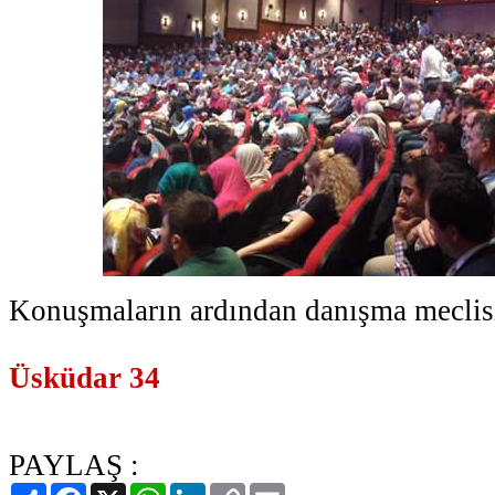
Konuşmaların ardından danışma meclisi
Üsküdar 34
PAYLAŞ :
Paylaş
Facebook
X
WhatsApp
LinkedIn
Copy
Email