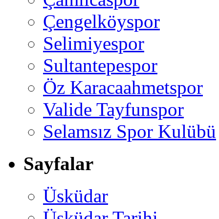
Çengelköyspor
Selimiyespor
Sultantepespor
Öz Karacaahmetspor
Valide Tayfunspor
Selamsız Spor Kulübü
Sayfalar
Üsküdar
Üsküdar Tarihi