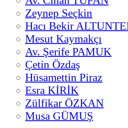
Av. Cihan TUFAN
Zeynep Seçkin
Hacı Bekir ALTUNTE
Mesut Kaymakçı
Av. Şerife PAMUK
Çetin Özdaş
Hüsamettin Piraz
Esra KİRİK
Zülfikar ÖZKAN
Musa GÜMUŞ