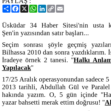
PAYLAŞ :
Paylaş
Facebook
X
WhatsApp
LinkedIn
Copy
Email
Link
Üsküdar 34 Haber Sitesi'nin usta k
Şen'in yazısından satır başları...
Seçim sonrası şöyle geçmiş yazılar
Bilhassa 2010 dan sonra yazdıklarım. İ
İradeye örnek 2 tanesi. ''
Halkı Anla
Yapılacak
''
17/25 Aralık operasyonundan sadece 5 
2013 tarihli, Abdullah Gül ve Parale
hakında yazım. O, 5 gün içinde ''Ha
yazar bahsetti merak ettim doğrusu! ''
A