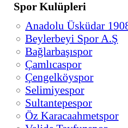
Spor Kulüpleri
Anadolu Üsküdar 190
Beylerbeyi Spor A.Ş
Bağlarbaşıspor
Çamlıcaspor
Çengelköyspor
Selimiyespor
Sultantepespor
Öz Karacaahmetspor