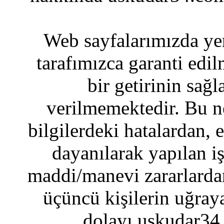
Web sayfalarımızda yer
tarafımızca garanti edil
bir getirinin sağ
verilmemektedir. Bu n
bilgilerdeki hatalardan, 
dayanılarak yapılan i
maddi/manevi zararlardan
üçüncü kişilerin uğraya
dolayı uskudar34