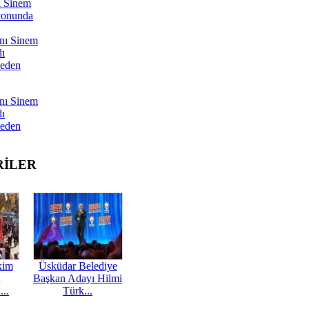
ı Sinem
yonunda
nı Sinem
dı
Neden
nı Sinem
dı
Neden
RİLER
kim
Üsküdar Belediye
Başkan Adayı Hilmi
...
Türk...