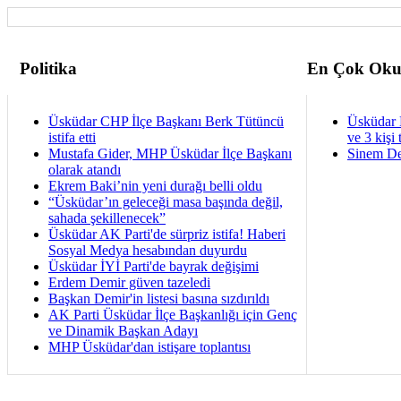
Politika
En Çok Oku
Üsküdar CHP İlçe Başkanı Berk Tütüncü
Üsküdar 
istifa etti
ve 3 kişi 
Mustafa Gider, MHP Üsküdar İlçe Başkanı
Sinem De
olarak atandı
Ekrem Baki’nin yeni durağı belli oldu
“Üsküdar’ın geleceği masa başında değil,
sahada şekillenecek”
Üsküdar AK Parti'de sürpriz istifa! Haberi
Sosyal Medya hesabından duyurdu
Üsküdar İYİ Parti'de bayrak değişimi
Erdem Demir güven tazeledi
Başkan Demir'in listesi basına sızdırıldı
AK Parti Üsküdar İlçe Başkanlığı için Genç
ve Dinamik Başkan Adayı
MHP Üsküdar'dan istişare toplantısı