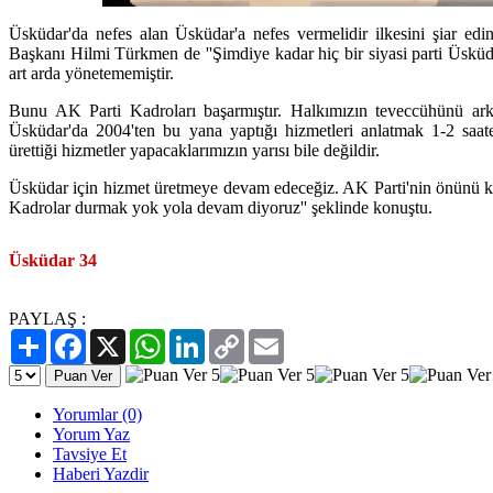
Üsküdar'da nefes alan Üsküdar'a nefes vermelidir ilkesini şiar edi
Başkanı Hilmi Türkmen de ''Şimdiye kadar hiç bir siyasi parti Üskü
art arda yönetememiştir.
Bunu AK Parti Kadroları başarmıştır. Halkımızın teveccühünü arka
Üsküdar'da 2004'ten bu yana yaptığı hizmetleri anlatmak 1-2 saat
ürettiği hizmetler yapacaklarımızın yarısı bile değildir.
Üsküdar için hizmet üretmeye devam edeceğiz. AK Parti'nin önünü k
Kadrolar durmak yok yola devam diyoruz'' şeklinde konuştu.
Üsküdar 34
PAYLAŞ :
Paylaş
Facebook
X
WhatsApp
LinkedIn
Copy
Email
Link
Yorumlar (0)
Yorum Yaz
Tavsiye Et
Haberi Yazdir