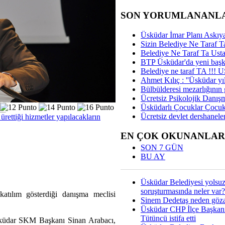
SON YORUMLANANL
Üsküdar İmar Planı Askıya
Sizin Belediye Ne Taraf Ta
Belediye Ne Taraf Ta Ust
BTP Üsküdar'da yeni başka
Belediye ne taraf TA !!!
Ahmet Kılıç : ''Üsküdar yıl
Bülbülderesi mezarlığının gi
Ücretsiz Psikolojik Danış
Üsküdarlı Çocuklar Çocuk
Ücretsiz devlet dershaneler
ettiği hizmetler yapılacakların
EN ÇOK OKUNANLAR
SON 7 GÜN
BU AY
Üsküdar Belediyesi yolsu
soruşturmasında neler var?
katılım gösterdiği danışma meclisi
Sinem Dedetaş neden gözal
Üsküdar CHP İlçe Başkan
Tütüncü istifa etti
sküdar SKM Başkanı Sinan Arabacı,