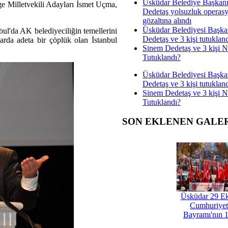
Üsküdar Belediye Başkan
e Milletvekili Adayları İsmet Uçma,
Dedetaş yolsuzluk operas
gözaltına alındı
Üsküdar Belediyesi Başka
bul'da AK belediyeciliğin temellerini
Dedetaş ve 3 kişi tutuklan
larda adeta bir çöplük olan İstanbul
Sinem Dedetaş ve 3 kişi 
Tutuklandı?
Üsküdar Belediyesi Başka
Dedetaş ve 3 kişi tutuklan
Sinem Dedetaş ve 3 kişi 
Tutuklandı?
SON EKLENEN GALE
Üsküdar 29 E
Cumhuriyet
Bayramı'nın 1