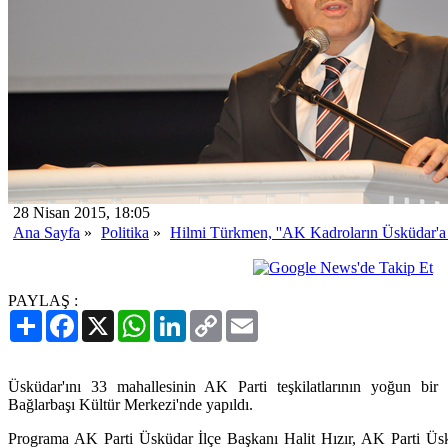
28 Nisan 2015, 18:05
Ana Sayfa
»
Politika
»
Hilmi Türkmen, ''AK Kadroların Üsküdar'a ür
yarısı bile değil''
PAYLAŞ :
Paylaş
Facebook
X
WhatsApp
LinkedIn
Copy
Email
Link
Üsküdar'ını 33 mahallesinin AK Parti teşkilatlarının yoğun bir 
Bağlarbaşı Kültür Merkezi'nde yapıldı.
Programa AK Parti Üsküdar İlçe Başkanı Halit Hızır, AK Parti Ü