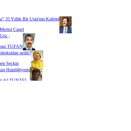
Biz buyuz...
 SOYSEVİNÇ
a” 35 Yıllık Bir Usta'nın Kalemi
Mertol Canel
Göç ;
ihan TUFAN
tioksidan nedir?
ep Seçkin
an Hainliğiymiş
kir ALTUNTEL
adde Bağımlılığı
t Kaymakçı
 Bir Süre De Olsa Burdayız
aş ŞENEL
ti Kalmadı Üstadım!