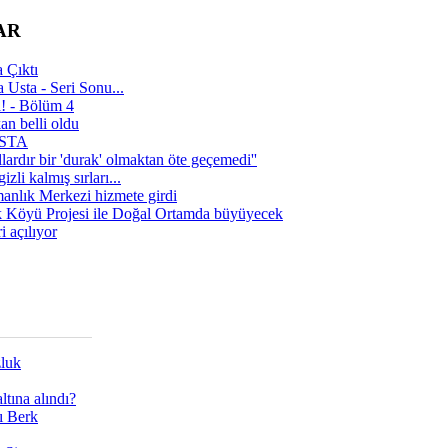
AR
 Çıktı
 Usta - Seri Sonu...
a! - Bölüm 4
n belli oldu
 USTA
lardır bir 'durak' olmaktan öte geçemedi''
zli kalmış sırları...
manlık Merkezi hizmete girdi
 Köyü Projesi ile Doğal Ortamda büyüyecek
i açılıyor
zluk
tına alındı?
ı Berk