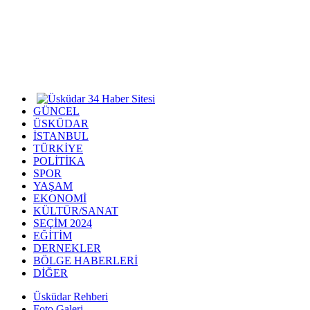
GÜNCEL
ÜSKÜDAR
İSTANBUL
TÜRKİYE
POLİTİKA
SPOR
YAŞAM
EKONOMİ
KÜLTÜR/SANAT
SEÇİM 2024
EĞİTİM
DERNEKLER
BÖLGE HABERLERİ
DİĞER
Üsküdar Rehberi
Foto Galeri