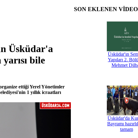
SON EKLENEN VİDE
ın Üsküdar'a
Üsküdar'ın Se
 yarısı bile
Yapıları 2. Böl
Mehmet Dilb
ganize ettiği Yerel Yönetimler
iyesi'nin 1 yıllık icraatları
Üsküdar'da Ku
Bayramı hazırlık
tamam