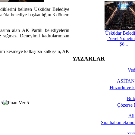
ndiklerini belirten Üsküdar Belediye
dar'da belediye başkanlığını 3 dönem
sına alan AK Partili belediyelerin
Üsküdar Beledi
e sığmaz. Deneyimli kadrolarımızın
''Yerel Yöneti
Şö...
im kesmeye kalkışırsa kalkışsın, AK
YAZARLAR
Ved
ASİTANE
Huzurlu ve k
Bül
Çözerse 
Al
Sıra halkın ekono
Ziy