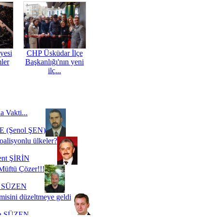
yesi
CHP Üsküdar İlçe
mler
Başkanlığı'nın yeni
ilç...
a Vakti...
 (Şenol ŞEN)
oalisyonlu ülkeler?
ent ŞİRİN
Müftü Çözer!!!
i SÜZEN
misini düzeltmeye geldi
a SÜZEN