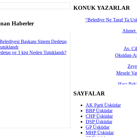
İşte 
KONUK YAZARLAR
Yalçın
“Belediye Ne Taraf Ta Ust
nan Haberler
Ahmet 
Belediyesi Başkanı Sinem Dedetaş
tutuklandı
Av. C
detaş ve 3 kişi Neden Tutuklandı?
Oksidan-An
Zeyn
Mesele Vat
Hacı Be
Okullarda M
SAYFALAR
Mesu
AK Parti Üsküdar
Dünya Fani, Ama Kısa
BBP Üsküdar
CHP Üsküdar
Sav
DSP Üsküdar
Hukukun Adale
GP Üsküdar
MHP Üsküdar