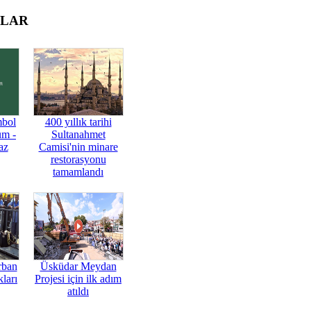
OLAR
mbol
400 yıllık tarihi
üm -
Sultanahmet
az
Camisi'nin minare
restorasyonu
tamamlandı
rban
Üsküdar Meydan
ları
Projesi için ilk adım
atıldı