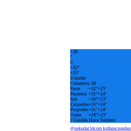
+
30
°
C
+
32°
+
25°
Uskudar
Cumartesi, 08
Pazar
+
32°
+
25°
Pazartesi
+
31°
+
24°
Salı
+
30°
+
23°
Çarşamba
+
31°
+
24°
Perşembe
+
31°
+
24°
Cuma
+
28°
+
23°
7 Günlük Hava Tahmini
@uskudar34com kullanıcısından