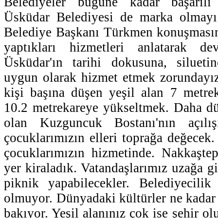
Belediyeler bugüne kadar başarılı 
Üsküdar Belediyesi de marka olmayı h
Belediye Başkanı Türkmen konuşmasın
yaptıkları hizmetleri anlatarak d
Üsküdar'ın tarihi dokusuna, silueti
uygun olarak hizmet etmek zorundayı
kişi başına düşen yeşil alan 7 metre
10.2 metrekareye yükseltmek. Daha dün
olan Kuzguncuk Bostanı'nın açılışı
çocuklarımızın elleri toprağa değecek.
çocuklarımızın hizmetinde. Nakkaştep
yer kiraladık. Vatandaşlarımız uzağa g
piknik yapabilecekler. Belediyecili
olmuyor. Dünyadaki kültürler ne kadar 
bakıyor. Yeşil alanınız çok ise şehir ol