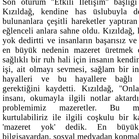
Son oturum ''Etkili İletişim'' başlığ
Kızıldağ, kendine has üslubuyla d
bulunanlara çeşitli hareketler yaptıra
eğlenceli anlara sahne oldu. Kızıldağ, 
yok dedirtti ve insanların başarısız v
en büyük nedenin mazeret üretmek o
sağlıklı bir ruh hali için insanın kendini
işi, ait olmayı sevmesi, sağlam bir i
hayalleri ve bu hayallere bağlı 
gerektiğini kaydetti. Kızıldağ, ''Onl
insanı, okumayla ilgili notlar aktar
problemimiz mazeretler. Bu maz
kurtulabiliriz ile ilgili coşkulu bir 
'mazeret yok' dedik. En büyü
bilgisayardan, sosyal medyadan kopma