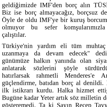
geldiğimizde IMF'den borç alın TÜSİ
Biz ise borç almayacağız, borçsuz de
Öyle de oldu IMF'ye bir kuruş borcum
olmuyor bu sefer komşularımızl
çalıştılar.
Türkiye'nin yardım eli tüm muhtaç 
uzanmaya da devam edecek'' dedi.
günümüze halkın yanında olan siyasi
anlatarak sözlerini şöyle sürdürd
hatırlarsak rahmetli Menderes'e A
güçlendirme, batıdan borç al denildi
ilk istikrarı kurdu. Halka hizmet etti
Bugüne kadar Yeter artık söz milletin 
gösteremedi. Ta ki Sayın Recep Tayy