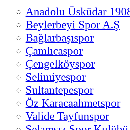
Anadolu Üsküdar 190
Beylerbeyi Spor A.Ş
Bağlarbaşıspor
Çamlıcaspor
Çengelköyspor
Selimiyespor
Sultantepespor
Öz Karacaahmetspor
Valide Tayfunspor
Selamsız Spor Kulübü