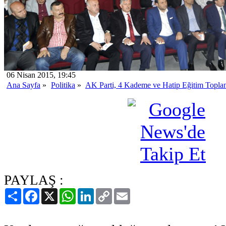
06 Nisan 2015, 19:45
Ana Sayfa
»
Politika
»
AK Parti, 4 Kademe ve Hatip Eğitim Toplant
PAYLAŞ :
Paylaş
Facebook
X
WhatsApp
LinkedIn
Copy
Email
Link