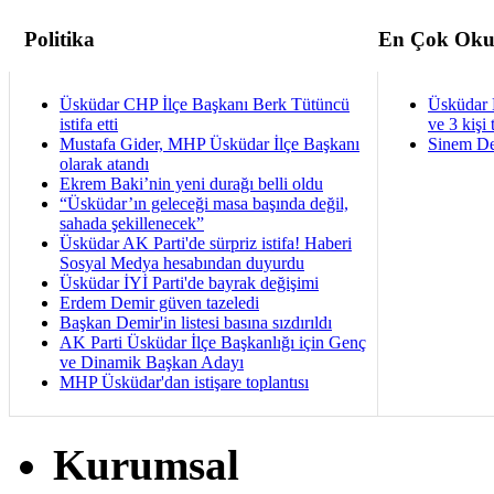
Politika
En Çok Oku
Üsküdar CHP İlçe Başkanı Berk Tütüncü
Üsküdar 
istifa etti
ve 3 kişi 
Mustafa Gider, MHP Üsküdar İlçe Başkanı
Sinem De
olarak atandı
Ekrem Baki’nin yeni durağı belli oldu
“Üsküdar’ın geleceği masa başında değil,
sahada şekillenecek”
Üsküdar AK Parti'de sürpriz istifa! Haberi
Sosyal Medya hesabından duyurdu
Üsküdar İYİ Parti'de bayrak değişimi
Erdem Demir güven tazeledi
Başkan Demir'in listesi basına sızdırıldı
AK Parti Üsküdar İlçe Başkanlığı için Genç
ve Dinamik Başkan Adayı
MHP Üsküdar'dan istişare toplantısı
Kurumsal