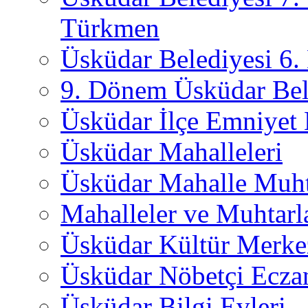
Türkmen
Üsküdar Belediyesi 6
9. Dönem Üsküdar Bel
Üsküdar İlçe Emniyet
Üsküdar Mahalleleri
Üsküdar Mahalle Muht
Mahalleler ve Muhtarl
Üsküdar Kültür Merkez
Üsküdar Nöbetçi Ecza
Üsküdar Bilgi Evleri