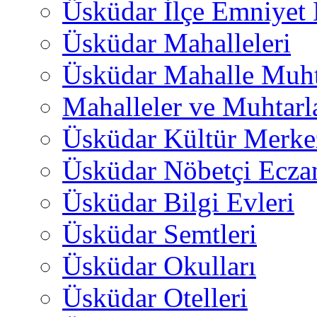
Üsküdar İlçe Emniyet
Üsküdar Mahalleleri
Üsküdar Mahalle Muht
Mahalleler ve Muhtarl
Üsküdar Kültür Merkez
Üsküdar Nöbetçi Ecza
Üsküdar Bilgi Evleri
Üsküdar Semtleri
Üsküdar Okulları
Üsküdar Otelleri