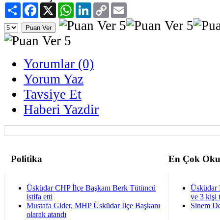
Paylaş
Facebook
X
WhatsApp
LinkedIn
Copy
Email
Link
Yorumlar (0)
Yorum Yaz
Tavsiye Et
Haberi Yazdir
Politika
En Çok Oku
Üsküdar CHP İlçe Başkanı Berk Tütüncü
Üsküdar 
istifa etti
ve 3 kişi 
Mustafa Gider, MHP Üsküdar İlçe Başkanı
Sinem De
olarak atandı