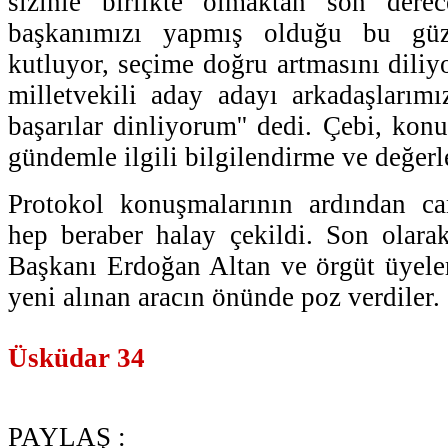
sizinle birlikte olmaktan son der
başkanımızı yapmış olduğu bu güz
kutluyor, seçime doğru artmasını dili
milletvekili aday adayı arkadaşlarım
başarılar dinliyorum'' dedi. Çebi, ko
gündemle ilgili bilgilendirme ve değerl
Protokol konuşmalarının ardından ca
hep beraber halay çekildi. Son olar
Başkanı Erdoğan Altan ve örgüt üyeleri
yeni alınan aracın önünde poz verdiler.
Üsküdar 34
PAYLAŞ :