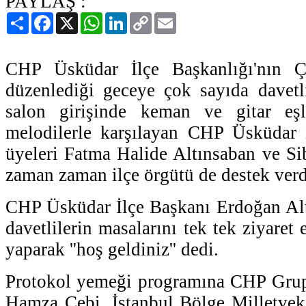
PAYLAŞ :
Paylaş
Facebook
X
WhatsApp
LinkedIn
Copy
Email
Link
CHP Üsküdar İlçe Başkanlığı'nın Ç
düzenlediği geceye çok sayıda davetli 
salon girişinde keman ve gitar eşl
melodilerle karşılayan CHP Üsküdar 
üyeleri Fatma Halide Altınsaban ve Si
zaman zaman ilçe örgütü de destek verd
CHP Üsküdar İlçe Başkanı Erdoğan Alt
davetlilerin masalarını tek tek ziyaret 
yaparak ''hoş geldiniz'' dedi.
Protokol yemeği programına CHP Grup
Hamza Çebi, İstanbul Bölge Milletvek