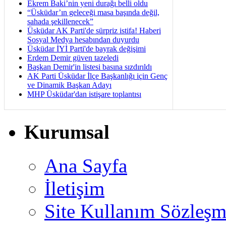
Ekrem Baki’nin yeni durağı belli oldu
“Üsküdar’ın geleceği masa başında değil,
sahada şekillenecek”
Üsküdar AK Parti'de sürpriz istifa! Haberi
Sosyal Medya hesabından duyurdu
Üsküdar İYİ Parti'de bayrak değişimi
Erdem Demir güven tazeledi
Başkan Demir'in listesi basına sızdırıldı
AK Parti Üsküdar İlçe Başkanlığı için Genç
ve Dinamik Başkan Adayı
MHP Üsküdar'dan istişare toplantısı
Kurumsal
Ana Sayfa
İletişim
Site Kullanım Sözleşm