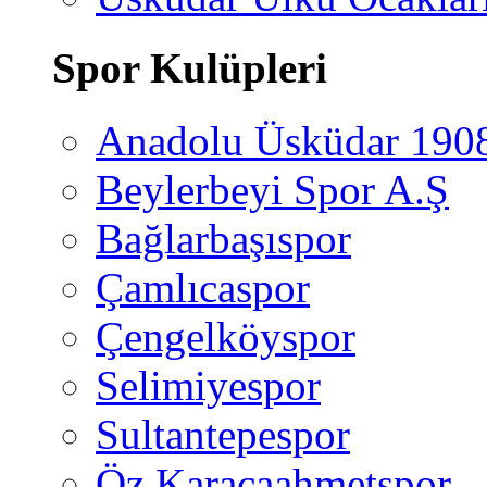
Spor Kulüpleri
Anadolu Üsküdar 190
Beylerbeyi Spor A.Ş
Bağlarbaşıspor
Çamlıcaspor
Çengelköyspor
Selimiyespor
Sultantepespor
Öz Karacaahmetspor