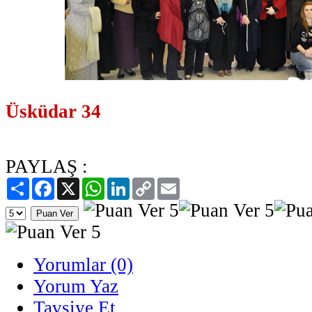
Üsküdar 34
PAYLAŞ :
Paylaş
Facebook
X
WhatsApp
LinkedIn
Copy
Email
Link
Yorumlar (0)
Yorum Yaz
Tavsiye Et