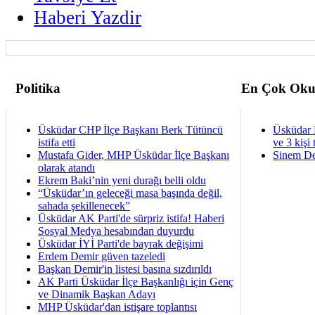
Haberi Yazdir
Politika
En Çok Oku
Üsküdar CHP İlçe Başkanı Berk Tütüncü
Üsküdar 
istifa etti
ve 3 kişi 
Mustafa Gider, MHP Üsküdar İlçe Başkanı
Sinem De
olarak atandı
Ekrem Baki’nin yeni durağı belli oldu
“Üsküdar’ın geleceği masa başında değil,
sahada şekillenecek”
Üsküdar AK Parti'de sürpriz istifa! Haberi
Sosyal Medya hesabından duyurdu
Üsküdar İYİ Parti'de bayrak değişimi
Erdem Demir güven tazeledi
Başkan Demir'in listesi basına sızdırıldı
AK Parti Üsküdar İlçe Başkanlığı için Genç
ve Dinamik Başkan Adayı
MHP Üsküdar'dan istişare toplantısı