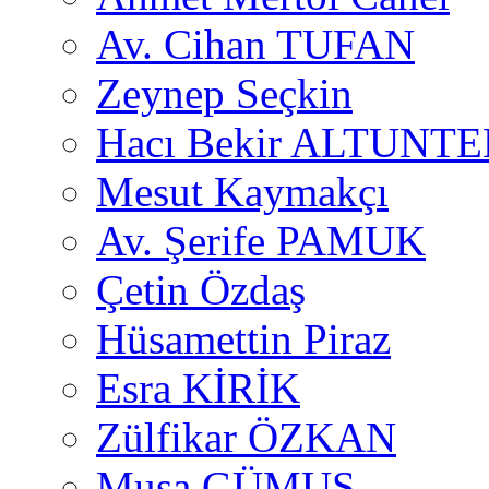
Av. Cihan TUFAN
Zeynep Seçkin
Hacı Bekir ALTUNTE
Mesut Kaymakçı
Av. Şerife PAMUK
Çetin Özdaş
Hüsamettin Piraz
Esra KİRİK
Zülfikar ÖZKAN
Musa GÜMUŞ