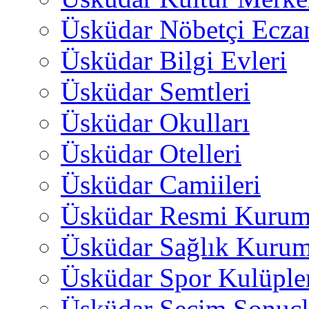
Üsküdar Nöbetçi Ecza
Üsküdar Bilgi Evleri
Üsküdar Semtleri
Üsküdar Okulları
Üsküdar Otelleri
Üsküdar Camiileri
Üsküdar Resmi Kurum
Üsküdar Sağlık Kurum
Üsküdar Spor Kulüple
Üsküdar Seçim Sonuçl