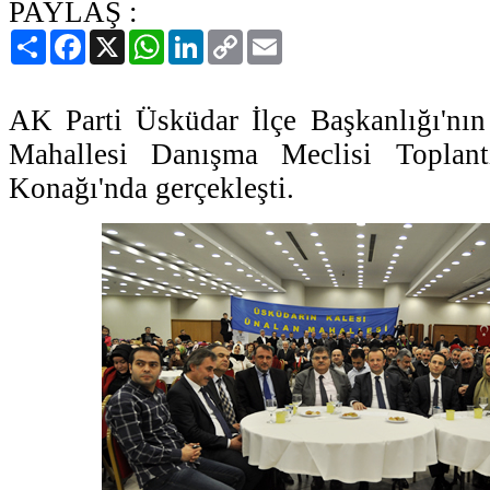
PAYLAŞ :
Paylaş
Facebook
X
WhatsApp
LinkedIn
Copy
Email
Link
AK Parti Üsküdar İlçe Başkanlığı'nın
Mahallesi Danışma Meclisi Toplant
Konağı'nda gerçekleşti.