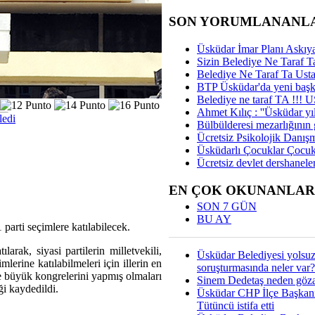
SON YORUMLANANL
Üsküdar İmar Planı Askıya
Sizin Belediye Ne Taraf Ta
Belediye Ne Taraf Ta Ust
BTP Üsküdar'da yeni başka
Belediye ne taraf TA !!!
Ahmet Kılıç : ''Üsküdar yıl
ledi
Bülbülderesi mezarlığının gi
Ücretsiz Psikolojik Danış
Üsküdarlı Çocuklar Çocuk
Ücretsiz devlet dershaneler
EN ÇOK OKUNANLAR
SON 7 GÜN
BU AY
arti seçimlere katılabilecek.
arak, siyasi partilerin milletvekili,
Üsküdar Belediyesi yolsu
mlerine katılabilmeleri için illerin en
soruşturmasında neler var?
e büyük kongrelerini yapmış olmaları
Sinem Dedetaş neden gözal
i kaydedildi.
Üsküdar CHP İlçe Başkan
Tütüncü istifa etti