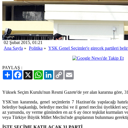
02 Şubat 2015, 01:21
Ana Sayfa
»
Politika
»
YSK Genel Seçimler'e girecek partileri belir
PAYLAŞ :
Paylaş
Facebook
X
WhatsApp
LinkedIn
Copy
Email
Link
Yüksek Seçim Kurulu'nun Resmi Gazete'de yer alan kararına göre, 31 p
YSK'nın kararında, genel seçimlerin 7 Haziran'da yapılacağı hatırlatıl
belediye başkanlığı, belediye meclisi ve il genel meclisi üyelikleri seçi
az yarısında, oy verme gününden en az 6 ay önce teşkilat kurmaları v
veya Türkiye Büyük Millet Meclisi'nde gruplarının bulunması gerektiğ
İŞTE SEÇİME KATILACAK 31 PARTİ