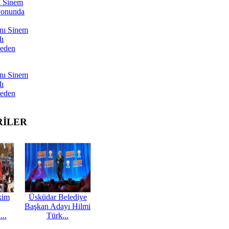
ı Sinem
yonunda
nı Sinem
dı
Neden
nı Sinem
dı
Neden
RİLER
kim
Üsküdar Belediye
Başkan Adayı Hilmi
...
Türk...