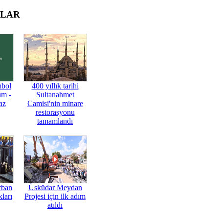
OLAR
mbol
400 yıllık tarihi
üm -
Sultanahmet
az
Camisi'nin minare
restorasyonu
tamamlandı
rban
Üsküdar Meydan
ları
Projesi için ilk adım
atıldı