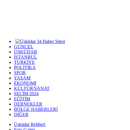
GÜNCEL
ÜSKÜDAR
İSTANBUL
TÜRKİYE
POLİTİKA
SPOR
YAŞAM
EKONOMİ
KÜLTÜR/SANAT
SEÇİM 2024
EĞİTİM
DERNEKLER
BÖLGE HABERLERİ
DİĞER
Üsküdar Rehberi
Foto Galeri