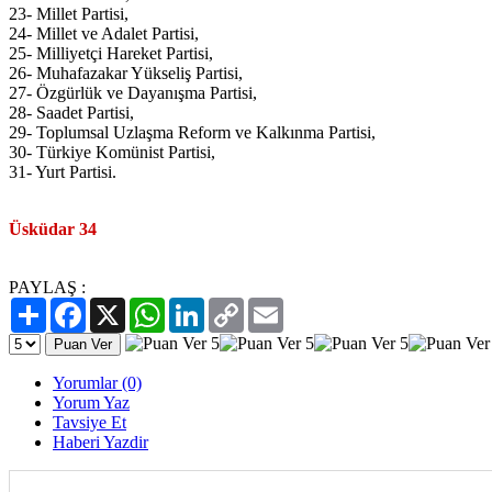
23- Millet Partisi,
24- Millet ve Adalet Partisi,
25- Milliyetçi Hareket Partisi,
26- Muhafazakar Yükseliş Partisi,
27- Özgürlük ve Dayanışma Partisi,
28- Saadet Partisi,
29- Toplumsal Uzlaşma Reform ve Kalkınma Partisi,
30- Türkiye Komünist Partisi,
31- Yurt Partisi.
Üsküdar 34
PAYLAŞ :
Paylaş
Facebook
X
WhatsApp
LinkedIn
Copy
Email
Link
Yorumlar (0)
Yorum Yaz
Tavsiye Et
Haberi Yazdir