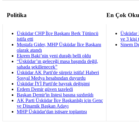
Politika
En Çok Oku
Üsküdar CHP İlçe Başkanı Berk Tütüncü
Üsküdar 
istifa etti
ve 3 kişi 
Mustafa Gider, MHP Üsküdar İlçe Başkanı
Sinem De
olarak atandı
Ekrem Baki’nin yeni durağı belli oldu
“Üsküdar’ın geleceği masa başında değil,
sahada şekillenecek”
Üsküdar AK Parti'de sürpriz istifa! Haberi
Sosyal Medya hesabından duyurdu
Üsküdar İYİ Parti'de bayrak değişimi
Erdem Demir güven tazeledi
Başkan Demir'in listesi basına sızdırıldı
AK Parti Üsküdar İlçe Başkanlığı için Genç
ve Dinamik Başkan Adayı
MHP Üsküdar'dan istişare toplantısı