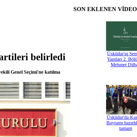
SON EKLENEN VİDE
Üsküdar'ın Se
tileri belirledi
Yapıları 2. Böl
Mehmet Dilb
kili Genel Seçimi'ne katılma
Üsküdar'da Ku
Bayramı hazırlık
tamam