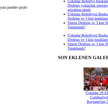
Üsküdar Belediye Başkan
Dedetaş yolsuzluk operas
asi partiler şöyle:
gözaltına alındı
Üsküdar Belediyesi Başka
Dedetaş ve 3 kişi tutuklan
Sinem Dedetaş ve 3 kişi 
Tutuklandı?
Üsküdar Belediyesi Başka
Dedetaş ve 3 kişi tutuklan
Sinem Dedetaş ve 3 kişi 
Tutuklandı?
SON EKLENEN GALE
Üsküdar 29 E
Cumhuriyet
Bayramı'nın 1