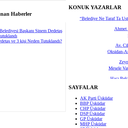
İşte 
KONUK YAZARLAR
nan Haberler
Yalçın
“Belediye Ne Taraf Ta Ust
Ahmet 
Belediyesi Başkanı Sinem Dedetaş
tutuklandı
detaş ve 3 kişi Neden Tutuklandı?
Av. C
Oksidan-An
Zeyn
Mesele Vat
Hacı Be
Okullarda M
SAYFALAR
Mesu
AK Parti Üsküdar
Dünya Fani, Ama Kısa
BBP Üsküdar
CHP Üsküdar
Sav
DSP Üsküdar
Hukukun Adale
GP Üsküdar
MHP Üsküdar