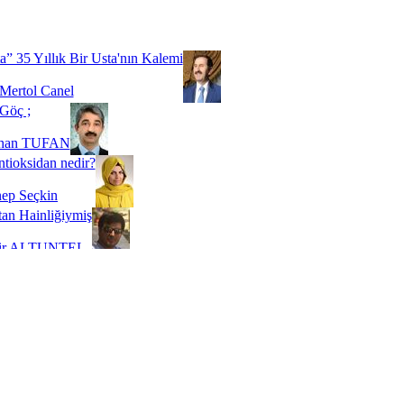
Biz buyuz...
 SOYSEVİNÇ
a” 35 Yıllık Bir Usta'nın Kalemi
Mertol Canel
Göç ;
ihan TUFAN
tioksidan nedir?
ep Seçkin
an Hainliğiymiş
kir ALTUNTEL
adde Bağımlılığı
t Kaymakçı
 Bir Süre De Olsa Burdayız
aş ŞENEL
ti Kalmadı Üstadım!