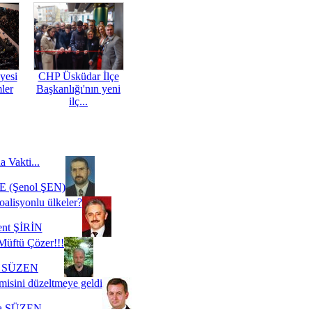
yesi
CHP Üsküdar İlçe
mler
Başkanlığı'nın yeni
ilç...
a Vakti...
 (Şenol ŞEN)
oalisyonlu ülkeler?
ent ŞİRİN
Müftü Çözer!!!
i SÜZEN
misini düzeltmeye geldi
a SÜZEN