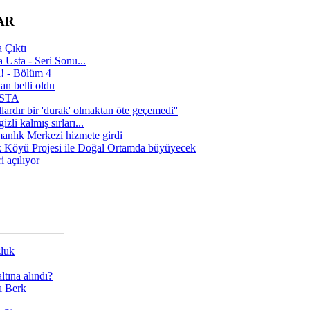
AR
 Çıktı
 Usta - Seri Sonu...
a! - Bölüm 4
n belli oldu
 USTA
lardır bir 'durak' olmaktan öte geçemedi''
zli kalmış sırları...
manlık Merkezi hizmete girdi
 Köyü Projesi ile Doğal Ortamda büyüyecek
i açılıyor
zluk
tına alındı?
ı Berk