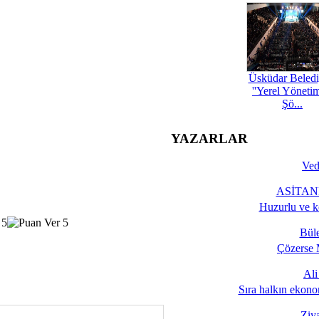
Üsküdar Beledi
''Yerel Yöneti
Şö...
YAZARLAR
Ved
ASİTANE
Huzurlu ve k
Bül
Çözerse 
Al
Sıra halkın ekono
Ziy