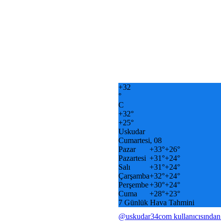
+
32
°
C
+
32°
+
25°
Uskudar
Cumartesi, 08
Pazar
+
33°
+
26°
Pazartesi
+
31°
+
24°
Salı
+
31°
+
24°
Çarşamba
+
32°
+
24°
Perşembe
+
30°
+
24°
Cuma
+
28°
+
23°
7 Günlük Hava Tahmini
@uskudar34com kullanıcısından