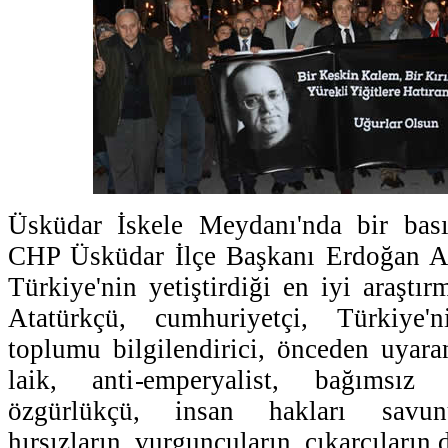
Üsküdar İskele Meydanı'nda bir bas
CHP Üsküdar İlçe Başkanı Erdoğan A
Türkiye'nin yetiştirdiği en iyi araştır
Atatürkçü, cumhuriyetçi, Türkiye'
toplumu bilgilendirici, önceden uyaran
laik, anti-emperyalist, bağımsız
özgürlükçü, insan hakları savunu
hırsızların, vurguncuların, çıkarcıların 