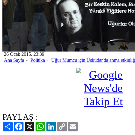
26 Ocak 2015, 23:39
Ana Sayfa
»
Politika
»
Uğur Mumcu için Üsküdar'da anma etkinliğ
PAYLAŞ :
Paylaş
Facebook
X
WhatsApp
LinkedIn
Copy
Email
Link