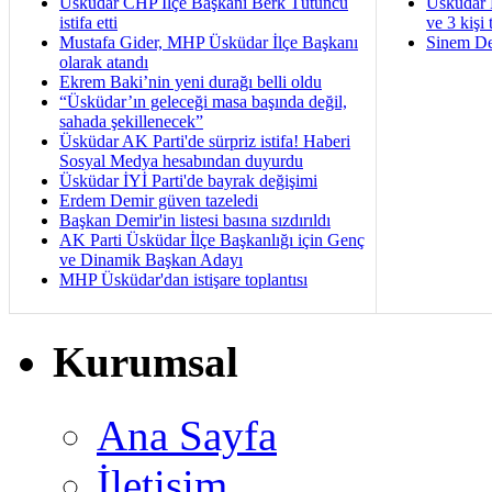
Üsküdar CHP İlçe Başkanı Berk Tütüncü
Üsküdar 
istifa etti
ve 3 kişi 
Mustafa Gider, MHP Üsküdar İlçe Başkanı
Sinem De
olarak atandı
Ekrem Baki’nin yeni durağı belli oldu
“Üsküdar’ın geleceği masa başında değil,
sahada şekillenecek”
Üsküdar AK Parti'de sürpriz istifa! Haberi
Sosyal Medya hesabından duyurdu
Üsküdar İYİ Parti'de bayrak değişimi
Erdem Demir güven tazeledi
Başkan Demir'in listesi basına sızdırıldı
AK Parti Üsküdar İlçe Başkanlığı için Genç
ve Dinamik Başkan Adayı
MHP Üsküdar'dan istişare toplantısı
Kurumsal
Ana Sayfa
İletişim