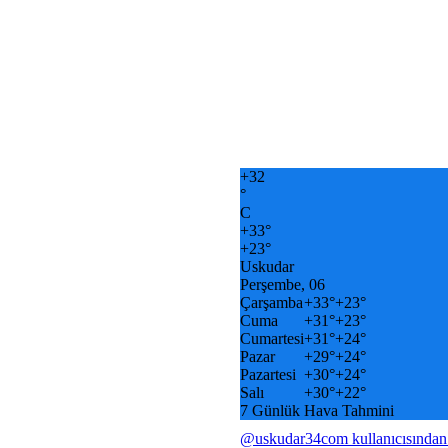
+
32
°
C
+
33°
+
23°
Uskudar
Perşembe, 06
Çarşamba
+
33°
+
23°
Cuma
+
31°
+
23°
Cumartesi
+
31°
+
24°
Pazar
+
29°
+
24°
Pazartesi
+
30°
+
24°
Salı
+
30°
+
22°
7 Günlük Hava Tahmini
@uskudar34com kullanıcısından