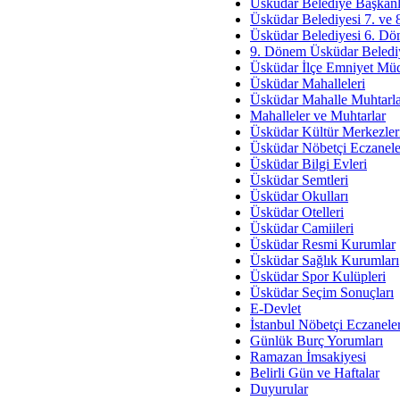
Av. Ş
Üsküdar Belediye Başkanl
Üsküdar Belediyesi 7. ve
İmar Sorunlarının Genel Ç
Üsküdar Belediyesi 6. Dö
9. Dönem Üsküdar Belediy
Çet
Üsküdar İlçe Emniyet Mü
Arakan Ner
Üsküdar Mahalleleri
Üsküdar Mahalle Muhtarla
Hüsam
Mahalleler ve Muhtarlar
Bayramın Mü
Üsküdar Kültür Merkezler
Üsküdar Nöbetçi Eczanele
Es
Üsküdar Bilgi Evleri
Ruhsal Yön
Üsküdar Semtleri
Üsküdar Okulları
Zülf
Üsküdar Otelleri
Üsküdar Kar
Üsküdar Camiileri
Üsküdar Resmi Kurumlar
Mus
Üsküdar Sağlık Kurumları
Üsküdar Spor Kulüpleri
Üsküdar Seçim Sonuçları
E-Devlet
İstanbul Nöbetçi Eczanele
Günlük Burç Yorumları
Ramazan İmsakiyesi
Belirli Gün ve Haftalar
Duyurular