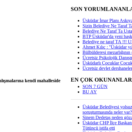
SON YORUMLANANL
Üsküdar İmar Planı Askıya
Sizin Belediye Ne Taraf Ta
Belediye Ne Taraf Ta Ust
BTP Üsküdar'da yeni başka
Belediye ne taraf TA !!!
Ahmet Kılıç : ''Üsküdar yıl
Bülbülderesi mezarlığının gi
Ücretsiz Psikolojik Danış
Üsküdarlı Çocuklar Çocuk
Ücretsiz devlet dershaneler
EN ÇOK OKUNANLAR
lışmalarına kendi mahalleside
SON 7 GÜN
BU AY
Üsküdar Belediyesi yolsu
soruşturmasında neler var?
Sinem Dedetaş neden gözal
Üsküdar CHP İlçe Başkan
Tütüncü istifa etti