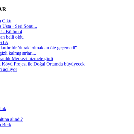
AR
 Çıktı
 Usta - Seri Sonu...
a! - Bölüm 4
n belli oldu
 USTA
lardır bir 'durak' olmaktan öte geçemedi''
zli kalmış sırları...
manlık Merkezi hizmete girdi
 Köyü Projesi ile Doğal Ortamda büyüyecek
i açılıyor
zluk
tına alındı?
ı Berk