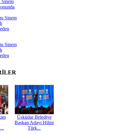
ı Sinem
yonunda
nı Sinem
dı
Neden
nı Sinem
dı
Neden
RİLER
kim
Üsküdar Belediye
Başkan Adayı Hilmi
...
Türk...