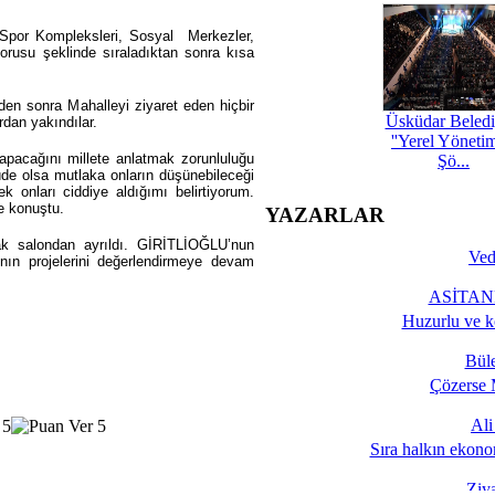
, Spor Kompleksleri, Sosyal Merkezler,
orusu şeklinde sıraladıktan sonra kısa
den sonra Mahalleyi ziyaret eden hiçbir
Üsküdar Beledi
ardan yakındılar.
''Yerel Yöneti
pacağını millete anlatmak zorunluluğu
Şö...
üde olsa mutlaka onların düşünebileceği
k onları ciddiye aldığımı belirtiyorum.
e konuştu.
YAZARLAR
rak salondan ayrıldı. GİRİTLİOĞLU’nun
Ved
nın projelerini değerlendirmeye devam
ASİTANE
Huzurlu ve k
Bül
Çözerse 
Al
Sıra halkın ekono
Ziy