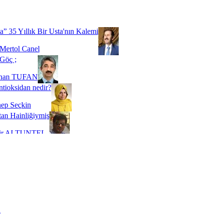
Biz buyuz...
 SOYSEVİNÇ
a” 35 Yıllık Bir Usta'nın Kalemi
Mertol Canel
Göç ;
ihan TUFAN
tioksidan nedir?
ep Seçkin
an Hainliğiymiş
kir ALTUNTEL
adde Bağımlılığı
t Kaymakçı
 Bir Süre De Olsa Burdayız
aş ŞENEL
ti Kalmadı Üstadım!
ı