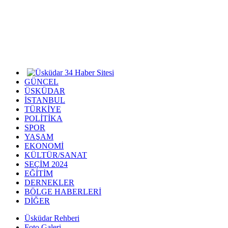
GÜNCEL
ÜSKÜDAR
İSTANBUL
TÜRKİYE
POLİTİKA
SPOR
YAŞAM
EKONOMİ
KÜLTÜR/SANAT
SEÇİM 2024
EĞİTİM
DERNEKLER
BÖLGE HABERLERİ
DİĞER
Üsküdar Rehberi
Foto Galeri