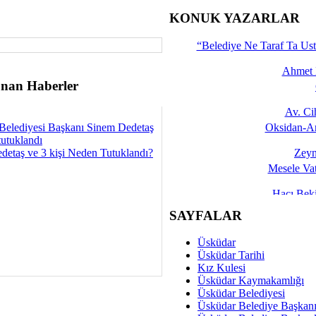
İşte 
KONUK YAZARLAR
Yalçın
“Belediye Ne Taraf Ta Ust
Ahmet 
nan Haberler
Av. C
Belediyesi Başkanı Sinem Dedetaş
Oksidan-An
tutuklandı
detaş ve 3 kişi Neden Tutuklandı?
Zeyn
Mesele Vat
Hacı Be
Okullarda M
SAYFALAR
Mesu
Üsküdar
Dünya Fani, Ama Kısa
Üsküdar Tarihi
Kız Kulesi
Sav
Üsküdar Kaymakamlığı
Hukukun Adale
Üsküdar Belediyesi
Üsküdar Belediye Başkan