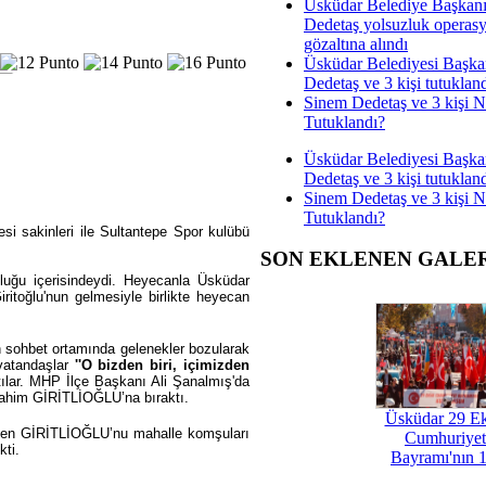
Üsküdar Belediye Başkan
Dedetaş yolsuzluk operas
gözaltına alındı
Üsküdar Belediyesi Başka
Dedetaş ve 3 kişi tutuklan
Sinem Dedetaş ve 3 kişi 
Tutuklandı?
Üsküdar Belediyesi Başka
Dedetaş ve 3 kişi tutuklan
Sinem Dedetaş ve 3 kişi 
Tutuklandı?
 sakinleri ile Sultantepe Spor kulübü
SON EKLENEN GALE
uluğu içerisindeydi. Heyecanla Üsküdar
iritoğlu'nun gelmesiyle birlikte heyecan
 sohbet ortamında gelenekler bozularak
vatandaşlar
''O bizden biri, içimizden
tılar. MHP İlçe Başkanı Ali Şanalmış'da
ahim GİRİTLİOĞLU’na bıraktı.
Üsküdar 29 E
gelen GİRİTLİOĞLU’nu mahalle komşuları
Cumhuriyet
kti.
Bayramı'nın 1