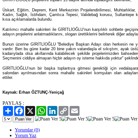
Üskart, Eğitim, Deprem, Kent Merkezinin Projelendirilimesi, Muhtarlıklar
Kadın, Sağlık, İstihdam, Çamlıca Tepesi, Validebağ korusu, Sultantepe k
kısa açıklamalarda bulundu.
Katılımcı mahalle sakinleri ile GİRİTLİOĞLU’nun karşılıklı sohbete geçişin
adayın projelerini anlatmadıklarını, slogan ürettiklerini belirterek diğer adayl
Bunun üzerine GİRİTLİOĞLU ''Belediye Başkan Adayı olan herkesin ne ya
vardır. Ben bu güne kadar 20 bine yakın vatandaşla el sıkıştım, ayak üst
kadarıylada olsa akıllarında kalabilecek şekilde projelerimizden bahsedere
Seçmenini ciddiye almayan hiçbir adayın oy isteme hakkıda yoktur'' şeklind
GİRİTLİOĞLU’nun bir başka toplantıya gitmesi gerektiği için vedalaşa
salondan ayrılmasından sonra mahalle sakinleri komşuları olan adayları
ettiler.
Kaynak: Erhan ÖZTUNÇ-Yeniçağ
PAYLAŞ :
Paylaş
Facebook
X
WhatsApp
LinkedIn
Copy
Email
Link
Yorumlar (0)
Yorum Yaz