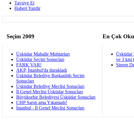
Tavsiye Et
Haberi Yazdir
Seçim 2009
En Çok Oku
Üsküdar Mahalle Muhtarları
Üsküdar 
Üsküdar Seçim Sonuçları
ve 3 kişi 
FARK VAR!
Sinem De
AKP, İstanbul'da durakladı
Üsküdar Belediye Başkanlığı Seçim
Sonuçları
Üsküdar Belediye Meclisi Sonuçları
İl Genel Meclisi Üsküdar Sonuçları
Büyüksehir Belediyesi Üsküdar Sonuçları
CHP Sarstı ama Yıkamadı!
İstanbul - İl Genel Meclisi Sonuçları