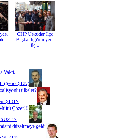
yesi
CHP Üsküdar İlçe
mler
Başkanlığı'nın yeni
ilç...
a Vakti...
 (Şenol ŞEN)
oalisyonlu ülkeler?
ent ŞİRİN
Müftü Çözer!!!
i SÜZEN
misini düzeltmeye geldi
a SÜZEN