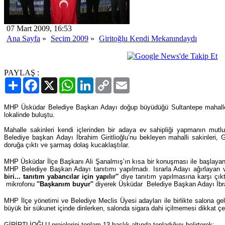
07 Mart 2009, 16:53
Ana Sayfa
»
Seçim 2009
»
Giritoğlu Kendi Mekanındaydı
PAYLAŞ :
Paylaş
Facebook
X
WhatsApp
LinkedIn
Copy
Email
Link
MHP Üsküdar Belediye Başkan Adayı doğup büyüdüğü Sultantepe mahallesi
lokalinde buluştu.
Mahalle sakinleri kendi içlerinden bir adaya ev sahipliği yapmanın mutl
Belediye başkan Adayı İbrahim Giritlioğlu’nu bekleyen mahalli sakinleri, G
doruğa çıktı ve şarmaş dolaş kucaklaştılar.
MHP Üsküdar İlçe Başkanı Ali Şanalmış’ın kısa bir konuşması ile başlayan
MHP Belediye Başkan Adayı tanıtımı yapılmadı. Israrla Adayı ağırlayan 
biri... tanıtım yabancılar için yapılır''
diye tanıtım yapılmasına karşı çık
mikrofonu
''Başkanım buyur''
diyerek Üsküdar Belediye Başkan Adayı İbr
MHP İlçe yönetimi ve Belediye Meclis Üyesi adayları ile birlikte salona 
büyük bir sükunet içinde dinlerken, salonda sigara dahi içilmemesi dikkat çe
GİRİRTLİOĞLU projelerini toplam 13 başlık altında topladığını belirterek;