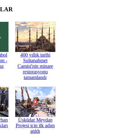
OLAR
mbol
400 yıllık tarihi
üm -
Sultanahmet
az
Camisi'nin minare
restorasyonu
tamamlandı
rban
Üsküdar Meydan
ları
Projesi için ilk adım
atıldı