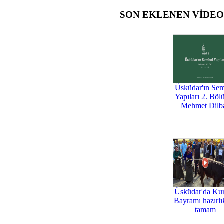
SON EKLENEN VİDE
Üsküdar'ın Se
Yapıları 2. Böl
Mehmet Dilb
Üsküdar'da Ku
Bayramı hazırlık
tamam