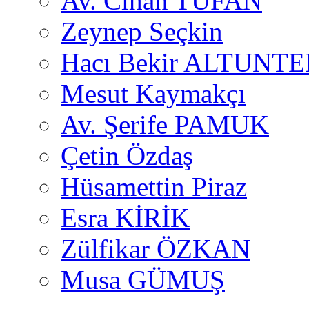
Av. Cihan TUFAN
Zeynep Seçkin
Hacı Bekir ALTUNTE
Mesut Kaymakçı
Av. Şerife PAMUK
Çetin Özdaş
Hüsamettin Piraz
Esra KİRİK
Zülfikar ÖZKAN
Musa GÜMUŞ