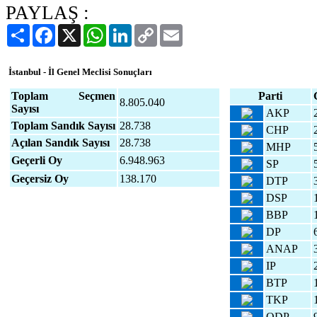
PAYLAŞ :
Paylaş
Facebook
X
WhatsApp
LinkedIn
Copy
Email
Link
İstanbul - İl Genel Meclisi Sonuçları
Toplam Seçmen
Parti
8.805.040
Sayısı
AKP
Toplam Sandık Sayısı
28.738
CHP
Açılan Sandık Sayısı
28.738
MHP
Geçerli Oy
6.948.963
SP
Geçersiz Oy
138.170
DTP
DSP
BBP
DP
ANAP
IP
BTP
TKP
ODP