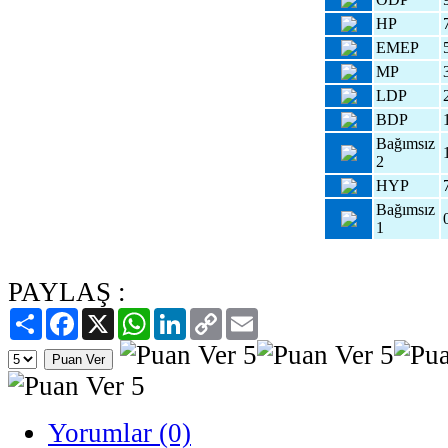
HP
EMEP
MP
LDP
BDP
Bağımsız
2
HYP
Bağımsız
1
PAYLAŞ :
Paylaş
Facebook
X
WhatsApp
LinkedIn
Copy
Email
Link
Yorumlar (0)