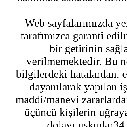
Web sayfalarımızda yer
tarafımızca garanti edil
bir getirinin sağ
verilmemektedir. Bu n
bilgilerdeki hatalardan, 
dayanılarak yapılan i
maddi/manevi zararlardan
üçüncü kişilerin uğraya
dolayı uskudar34