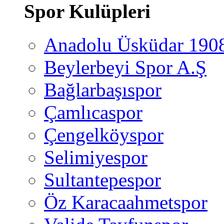
Spor Kulüpleri
Anadolu Üsküdar 190
Beylerbeyi Spor A.Ş
Bağlarbaşıspor
Çamlıcaspor
Çengelköyspor
Selimiyespor
Sultantepespor
Öz Karacaahmetspor