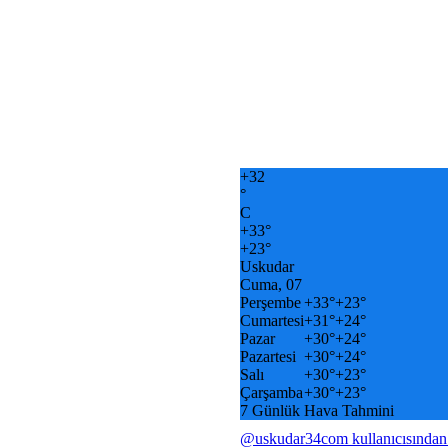
+
32
°
C
+
33°
+
23°
Uskudar
Cuma, 07
Perşembe
+
33°
+
23°
Cumartesi
+
31°
+
24°
Pazar
+
30°
+
24°
Pazartesi
+
30°
+
24°
Salı
+
30°
+
23°
Çarşamba
+
30°
+
23°
7 Günlük Hava Tahmini
@uskudar34com kullanıcısından