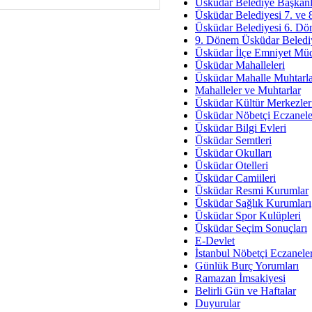
Av. Ş
Üsküdar Belediye Başkanl
Üsküdar Belediyesi 7. ve
İmar Sorunlarının Genel Ç
Üsküdar Belediyesi 6. Dö
9. Dönem Üsküdar Belediy
Çet
Üsküdar İlçe Emniyet Mü
Arakan Ner
Üsküdar Mahalleleri
Üsküdar Mahalle Muhtarla
Hüsam
Mahalleler ve Muhtarlar
Bayramın Mü
Üsküdar Kültür Merkezler
Üsküdar Nöbetçi Eczanele
Es
Üsküdar Bilgi Evleri
Ruhsal Yön
Üsküdar Semtleri
Üsküdar Okulları
Zülf
Üsküdar Otelleri
Üsküdar Kar
Üsküdar Camiileri
Üsküdar Resmi Kurumlar
Mus
Üsküdar Sağlık Kurumları
Üsküdar Spor Kulüpleri
Üsküdar Seçim Sonuçları
E-Devlet
İstanbul Nöbetçi Eczanele
Günlük Burç Yorumları
Ramazan İmsakiyesi
Belirli Gün ve Haftalar
Duyurular