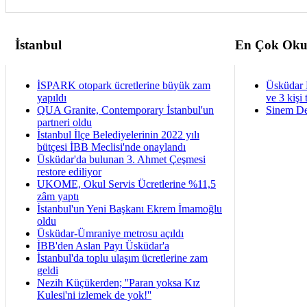
İstanbul
En Çok Oku
İSPARK otopark ücretlerine büyük zam
Üsküdar 
yapıldı
ve 3 kişi 
QUA Granite, Contemporary İstanbul'un
Sinem De
partneri oldu
İstanbul İlçe Belediyelerinin 2022 yılı
bütçesi İBB Meclisi'nde onaylandı
Üsküdar'da bulunan 3. Ahmet Çeşmesi
restore ediliyor
UKOME, Okul Servis Ücretlerine %11,5
zâm yaptı
İstanbul'un Yeni Başkanı Ekrem İmamoğlu
oldu
Üsküdar-Ümraniye metrosu açıldı
İBB'den Aslan Payı Üsküdar'a
İstanbul'da toplu ulaşım ücretlerine zam
geldi
Nezih Küçükerden; ''Paran yoksa Kız
Kulesi'ni izlemek de yok!''