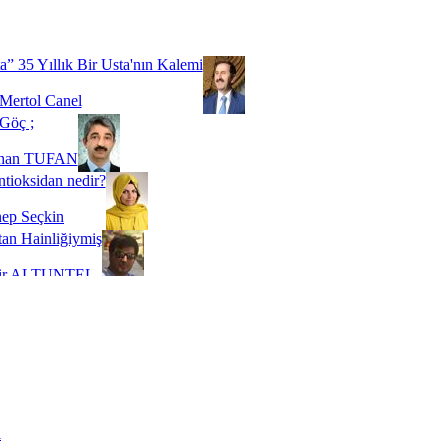
Biz buyuz...
 SOYSEVİNÇ
a” 35 Yıllık Bir Usta'nın Kalemi
Mertol Canel
Göç ;
ihan TUFAN
tioksidan nedir?
ep Seçkin
an Hainliğiymiş
kir ALTUNTEL
adde Bağımlılığı
t Kaymakçı
 Bir Süre De Olsa Burdayız
aş ŞENEL
ti Kalmadı Üstadım!
ı