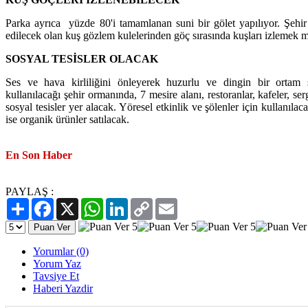
Parka ayrıca yüzde 80'i tamamlanan suni bir gölet yapılıyor. Şehi
edilecek olan kuş gözlem kulelerinden göç sırasında kuşları izlemek
SOSYAL TESİSLER OLACAK
Ses ve hava kirliliğini önleyerek huzurlu ve dingin bir ortam s
kullanılacağı şehir ormanında, 7 mesire alanı, restoranlar, kafeler, serg
sosyal tesisler yer alacak. Yöresel etkinlik ve şölenler için kullanıl
ise organik ürünler satılacak.
En Son Haber
PAYLAŞ :
Paylaş
Facebook
X
WhatsApp
LinkedIn
Copy
Email
Link
Yorumlar (0)
Yorum Yaz
Tavsiye Et
Haberi Yazdir