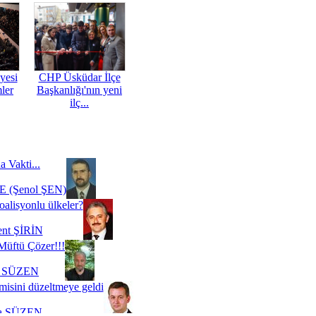
yesi
CHP Üsküdar İlçe
mler
Başkanlığı'nın yeni
ilç...
a Vakti...
 (Şenol ŞEN)
oalisyonlu ülkeler?
ent ŞİRİN
Müftü Çözer!!!
i SÜZEN
misini düzeltmeye geldi
a SÜZEN