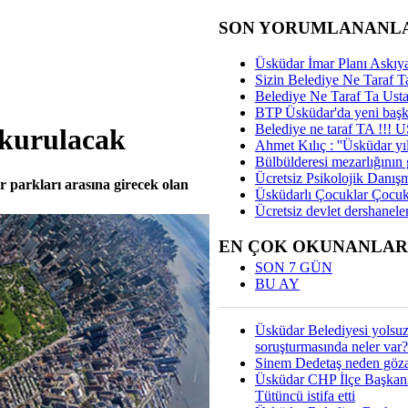
SON YORUMLANANL
Üsküdar İmar Planı Askıya
Sizin Belediye Ne Taraf Ta
Belediye Ne Taraf Ta Ust
BTP Üsküdar'da yeni başka
Belediye ne taraf TA !!!
 kurulacak
Ahmet Kılıç : ''Üsküdar yıl
Bülbülderesi mezarlığının gi
Ücretsiz Psikolojik Danış
 parkları arasına girecek olan
Üsküdarlı Çocuklar Çocuk
Ücretsiz devlet dershaneler
EN ÇOK OKUNANLAR
SON 7 GÜN
BU AY
Üsküdar Belediyesi yolsu
soruşturmasında neler var?
Sinem Dedetaş neden gözal
Üsküdar CHP İlçe Başkan
Tütüncü istifa etti