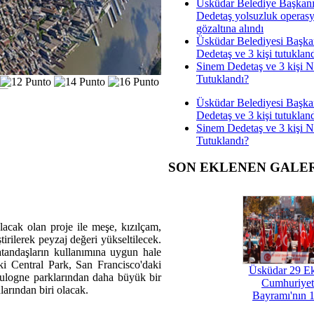
Üsküdar Belediye Başkan
Dedetaş yolsuzluk operas
gözaltına alındı
Üsküdar Belediyesi Başka
Dedetaş ve 3 kişi tutuklan
Sinem Dedetaş ve 3 kişi 
Tutuklandı?
Üsküdar Belediyesi Başka
Dedetaş ve 3 kişi tutuklan
Sinem Dedetaş ve 3 kişi 
Tutuklandı?
SON EKLENEN GALE
acak olan proje ile meşe, kızılçam,
irilerek peyzaj değeri yükseltilecek.
atandaşların kullanımına uygun hale
ki Central Park, San Francisco'daki
Üsküdar 29 E
oulogne parklarından daha büyük bir
Cumhuriyet
arından biri olacak.
Bayramı'nın 1