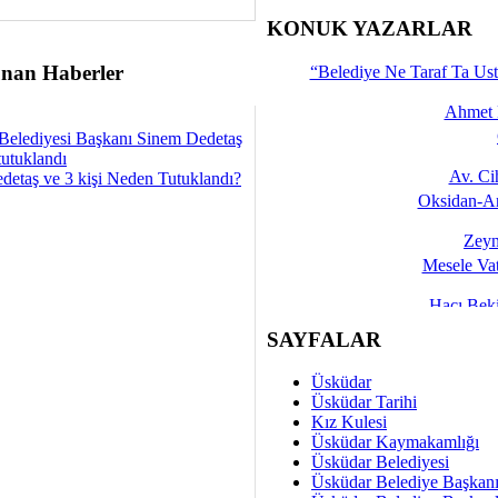
İşte 
KONUK YAZARLAR
Yalçın
nan Haberler
“Belediye Ne Taraf Ta Ust
Ahmet 
Belediyesi Başkanı Sinem Dedetaş
tutuklandı
Av. C
detaş ve 3 kişi Neden Tutuklandı?
Oksidan-An
Zeyn
Mesele Vat
Hacı Be
Okullarda M
SAYFALAR
Mesu
Üsküdar
Dünya Fani, Ama Kısa
Üsküdar Tarihi
Kız Kulesi
Sav
Üsküdar Kaymakamlığı
Hukukun Adale
Üsküdar Belediyesi
Üsküdar Belediye Başkan