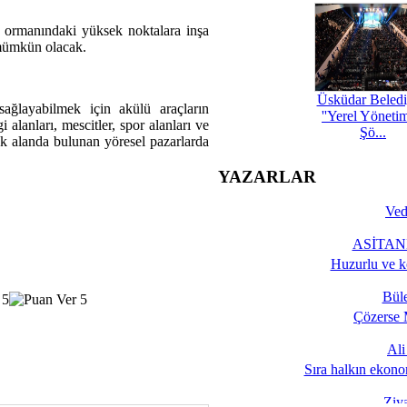
r ormanındaki yüksek noktalara inşa
 mümkün olacak.
Üsküdar Beledi
ağlayabilmek için akülü araçların
''Yerel Yöneti
i alanları, mescitler, spor alanları ve
Şö...
acak alanda bulunan yöresel pazarlarda
YAZARLAR
Ved
ASİTANE
Huzurlu ve k
Bül
Çözerse 
Al
Sıra halkın ekono
Ziy