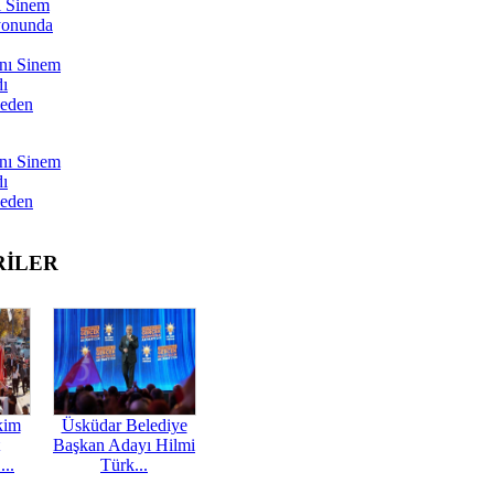
ı Sinem
yonunda
nı Sinem
dı
Neden
nı Sinem
dı
Neden
RİLER
kim
Üsküdar Belediye
Başkan Adayı Hilmi
...
Türk...