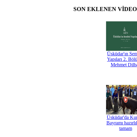
SON EKLENEN VİDE
Üsküdar'ın Se
Yapıları 2. Böl
Mehmet Dilb
Üsküdar'da Ku
Bayramı hazırlık
tamam