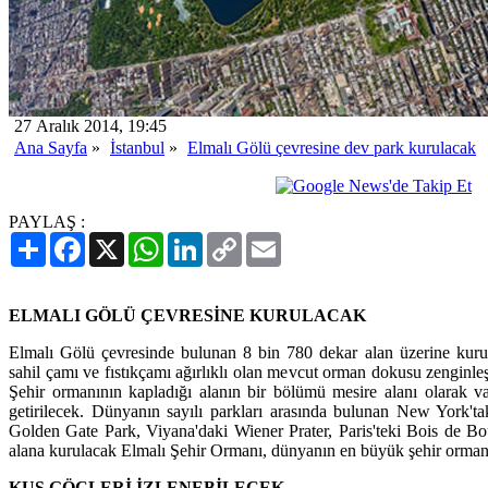
27 Aralık 2014, 19:45
Ana Sayfa
»
İstanbul
»
Elmalı Gölü çevresine dev park kurulacak
PAYLAŞ :
Paylaş
Facebook
X
WhatsApp
LinkedIn
Copy
Email
Link
ELMALI GÖLÜ ÇEVRESİNE KURULACAK
Elmalı Gölü çevresinde bulunan 8 bin 780 dekar alan üzerine kurul
sahil çamı ve fıstıkçamı ağırlıklı olan mevcut orman dokusu zenginleşt
Şehir ormanının kapladığı alanın bir bölümü mesire alanı olarak v
getirilecek. Dünyanın sayılı parkları arasında bulunan New York'ta
Golden Gate Park, Viyana'daki Wiener Prater, Paris'teki Bois de B
alana kurulacak Elmalı Şehir Ormanı, dünyanın en büyük şehir ormanl
KUŞ GÖÇLERİ İZLENEBİLECEK