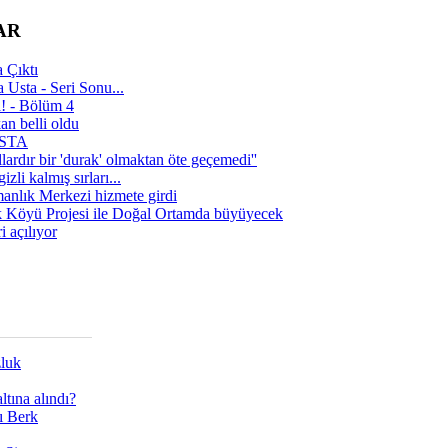
AR
 Çıktı
 Usta - Seri Sonu...
a! - Bölüm 4
n belli oldu
 USTA
lardır bir 'durak' olmaktan öte geçemedi''
zli kalmış sırları...
manlık Merkezi hizmete girdi
 Köyü Projesi ile Doğal Ortamda büyüyecek
i açılıyor
zluk
tına alındı?
ı Berk