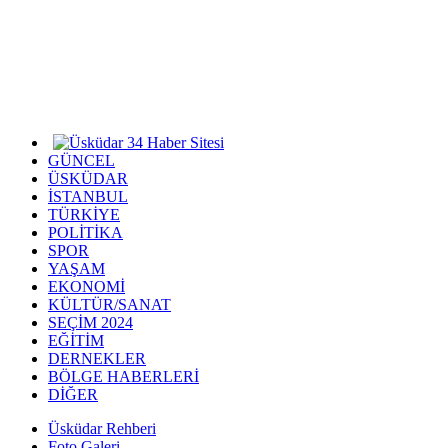
GÜNCEL
ÜSKÜDAR
İSTANBUL
TÜRKİYE
POLİTİKA
SPOR
YAŞAM
EKONOMİ
KÜLTÜR/SANAT
SEÇİM 2024
EĞİTİM
DERNEKLER
BÖLGE HABERLERİ
DİĞER
Üsküdar Rehberi
Foto Galeri