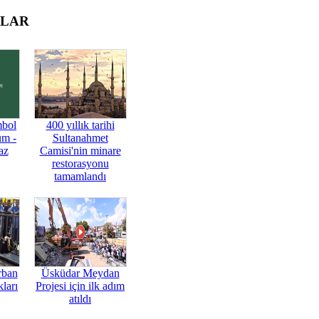
OLAR
mbol
400 yıllık tarihi
üm -
Sultanahmet
az
Camisi'nin minare
restorasyonu
tamamlandı
rban
Üsküdar Meydan
ları
Projesi için ilk adım
atıldı