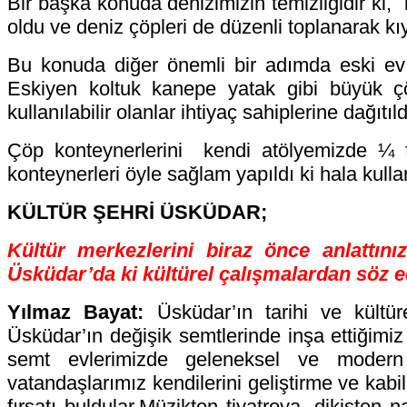
Bir başka konuda denizimizin temizliğidir ki,
oldu ve deniz çöpleri de düzenli toplanarak kıy
Bu konuda diğer önemli bir adımda eski ev 
Eskiyen koltuk kanepe yatak gibi büyük çö
kullanılabilir olanlar ihtiyaç sahiplerine dağıtıld
Çöp konteynerlerini kendi atölyemizde ¼ fi
konteynerleri öyle sağlam yapıldı ki hala kullan
KÜLTÜR ŞEHRİ ÜSKÜDAR;
Kültür merkezlerini biraz önce anlattın
Üsküdar’da ki kültürel çalışmalardan söz e
Yılmaz Bayat:
Üsküdar’ın tarihi ve kültü
Üsküdar’ın değişik semtlerinde inşa ettiğimiz
semt evlerimizde geleneksel ve modern 
vatandaşlarımız kendilerini geliştirme ve kabil
fırsatı buldular.Müzikten tiyatroya, dikişten