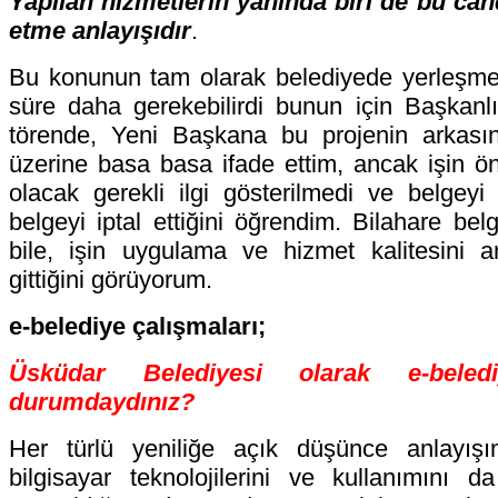
Yapılan hizmetlerin yanında biri de bu ca
etme anlayışıdır
.
Bu konunun tam olarak belediyede yerleşmesi 
süre daha gerekebilirdi bunun için Başkanl
törende, Yeni Başkana bu projenin arkasın
üzerine basa basa ifade ettim, ancak işin ön
olacak gerekli ilgi gösterilmedi ve belgey
belgeyi iptal ettiğini öğrendim. Bilahare be
bile, işin uygulama ve hizmet kalitesini a
gittiğini görüyorum.
e-belediye çalışmaları;
Üsküdar Belediyesi olarak e-beledi
durumdaydınız?
Her türlü yeniliğe açık düşünce anlayışı
bilgisayar teknolojilerini ve kullanımını d