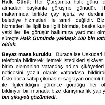
Halk Günü:
Her Çarşamba halk günü id
almadan başkanla görüşme günüdür. He
makamında birlikte çay içeriz ve derdini
belediye hizmetleri ile sınırlı değildir. 
hizmetleri ile ilgili ise ilgili birimde, başka
yetkilileri ile görüşür halkımıza yardımcı olm
süreçte
Halk Gününde yaklaşık 100 bin va
olduk.
Beyaz masa kuruldu
. Burada ise Üsküdarlıl
telefonla bildirerek iletmek istedikleri şikâyet 
birim elemanları vatandaş adına şikâyetleri 
neticesini yazılı olarak vatandaşa bildiri
Üsküdar’a sahip çıkmasını sağlayan önemli bir 
ile ilgilenildiğini görünce gördüğü her 
bildiriyor bir manada bize danışmanlık yapı
bin şikayeti çözümledi
.