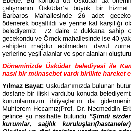
Ebette. Bu konuda da Üsküdar da önemli 
çalışmanın Üsküdar’a büyük bir hizmet 
Barbaros Mahallesinde 26 adet gecekon
ödenerek boşaltıldı ve yerine kat karşılığı ol
belediyemiz 72 daire 2 dükkana sahip o
gecekondu ve Örnek mahallesinde ise 40 yakın
sahipleri mağdur edilmeden, davul zurna 
yerlerine yeşil alanlar ve spor alanları oluştur
Döneminizde Üsküdar belediyesi ile Ka
nasıl bir münasebet vardı birlikte hareket
Yılmaz Bayat;
Üsküdar’ımızda bulunan bütün
dostane bir ilişki vardı.bu konuda belediyemi
kurumlarımızın ihtiyaçlarını da gidermen
Muhterem Hocamız(Prof. Dr. Necmeddin Erb
gelince şu nasihatte bulundu
’’Şimdi sizde
kurumlar, sağlık kuruluşları(hastanele