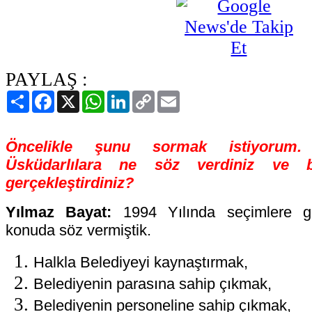
PAYLAŞ :
Paylaş
Facebook
X
WhatsApp
LinkedIn
Copy
Email
Link
Öncelikle şunu sormak istiyorum.
Üsküdarlılara ne söz verdiniz ve b
gerçekleştirdiniz?
Yılmaz Bayat:
1994 Yılında seçimlere gi
konuda söz vermiştik.
Halkla Belediyeyi kaynaştırmak,
Belediyenin parasına sahip çıkmak,
Belediyenin personeline sahip çıkmak,