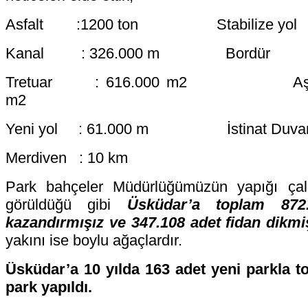
Asfalt :1200 ton
Stabilize yo
Kanal : 326.000 m
Bordür : 
Tretuar : 616.000 m2
Aşı
m2
Yeni yol : 61.000 m İstinat Duvarı 
Merdiven : 10 km
Park bahçeler Müdürlüğümüzün yapığı ça
görüldüğü gibi
Üsküdar’a toplam 87
kazandırmışız ve 347.108 adet fidan dikmi
yakını ise boylu ağaçlardır.
Üsküdar’a 10 yılda 163 adet yeni parkla 
park yapıldı.