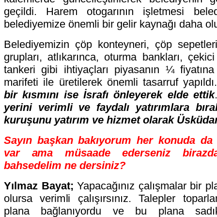
geçildi. Harem otogarının işletmesi bele
belediyemize önemli bir gelir kaynağı daha ol
Belediyemizin çöp konteyneri, çöp sepetleri
grupları, atlıkarınca, oturma bankları, çekic
tankeri gibi ihtiyaçları piyasanın ¼ fiyatına
marifeti ile üretilerek önemli tasarruf yapıld
bir kısmını ise İsrafı önleyerek elde ettik
yerini verimli ve faydalı yatırımlara bıra
kuruşunu yatırım ve hizmet olarak Üsküda
Sayın başkan bakıyorum her konuda da a
var ama müsaade ederseniz birazda
bahsedelim ne dersiniz?
Yılmaz Bayat;
Yapacağınız çalışmalar bir p
olursa verimli çalışırsınız. Talepler toparla
plana bağlanıyordu ve bu plana sadık