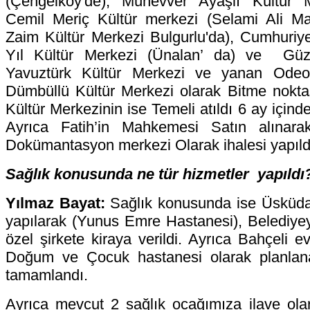
(Çengelköy'de), Münevver Ayaşlı Kültür M
Cemil Meriç Kültür merkezi (Selami Ali Mah
Zaim Kültür Merkezi Bulgurlu'da), Cumhuriyet
Yıl Kültür Merkezi (Ünalan’ da) ve Güze
Yavuztürk Kültür Merkezi ve yanan Odeo
Dümbüllü Kültür Merkezi olarak Bitme noktas
Kültür Merkezinin ise Temeli atıldı 6 ay içinde
Ayrıca Fatih’in Mahkemesi Satın alınar
Dokümantasyon merkezi Olarak ihalesi yapıld
Sağlık konusunda ne tür hizmetler yapıldı
Yılmaz Bayat:
Sağlık konusunda ise Üsküda
yapılarak (Yunus Emre Hastanesi), Belediyeye
özel şirkete kiraya verildi. Ayrıca Bahçeli e
Doğum ve Çocuk hastanesi olarak planlana
tamamlandı.
Ayrıca mevcut 2 sağlık ocağımıza ilave ola