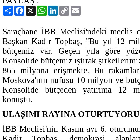
PAYLAŞ :
Paylaş
Facebook
X
WhatsApp
LinkedIn
Copy
Email
Link
Saraçhane İBB Meclisi'ndeki meclis
Başkan Kadir Topbaş, ''Bu yıl 12 mil
bütçemiz var. Geçen yıla göre yüzd
Konsolide bütçemiz iştirak şirketlerimi
865 milyona erişmekte. Bu rakamlar
Moskova'nın nüfusu 10 milyon ve bütç
Konsolide bütçeden yatırıma 12 mil
konuştu.
ULAŞIMI RAYINA OTURTUYORU
İBB Meclisi'nin Kasım ayı 6. oturum
Kadir Topbaş, demokrasi alanla