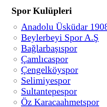
Spor Kulüpleri
Anadolu Üsküdar 190
Beylerbeyi Spor A.Ş
Bağlarbaşıspor
Çamlıcaspor
Çengelköyspor
Selimiyespor
Sultantepespor
Öz Karacaahmetspor