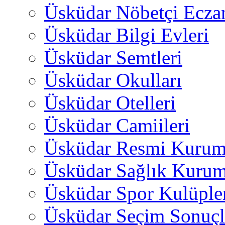
Üsküdar Nöbetçi Ecza
Üsküdar Bilgi Evleri
Üsküdar Semtleri
Üsküdar Okulları
Üsküdar Otelleri
Üsküdar Camiileri
Üsküdar Resmi Kurum
Üsküdar Sağlık Kurum
Üsküdar Spor Kulüple
Üsküdar Seçim Sonuçl