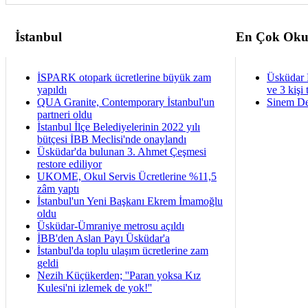
İstanbul
En Çok Oku
İSPARK otopark ücretlerine büyük zam
Üsküdar 
yapıldı
ve 3 kişi 
QUA Granite, Contemporary İstanbul'un
Sinem De
partneri oldu
İstanbul İlçe Belediyelerinin 2022 yılı
bütçesi İBB Meclisi'nde onaylandı
Üsküdar'da bulunan 3. Ahmet Çeşmesi
restore ediliyor
UKOME, Okul Servis Ücretlerine %11,5
zâm yaptı
İstanbul'un Yeni Başkanı Ekrem İmamoğlu
oldu
Üsküdar-Ümraniye metrosu açıldı
İBB'den Aslan Payı Üsküdar'a
İstanbul'da toplu ulaşım ücretlerine zam
geldi
Nezih Küçükerden; ''Paran yoksa Kız
Kulesi'ni izlemek de yok!''