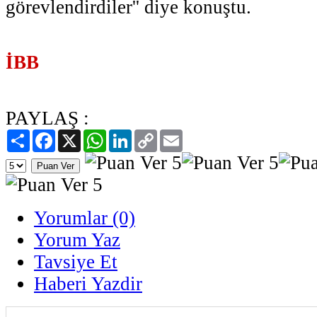
görevlendirdiler'' diye konuştu.
İBB
PAYLAŞ :
Paylaş
Facebook
X
WhatsApp
LinkedIn
Copy
Email
Link
Yorumlar (0)
Yorum Yaz
Tavsiye Et
Haberi Yazdir