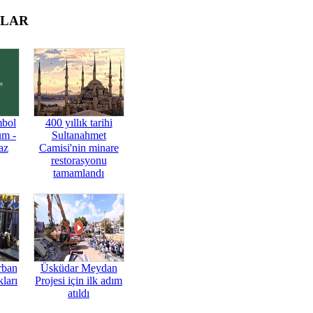
OLAR
mbol
400 yıllık tarihi
üm -
Sultanahmet
az
Camisi'nin minare
restorasyonu
tamamlandı
rban
Üsküdar Meydan
ları
Projesi için ilk adım
atıldı