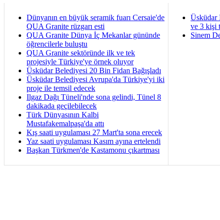
Dünyanın en büyük seramik fuarı Cersaie'de
Üsküdar 
QUA Granite rüzgarı esti
ve 3 kişi 
QUA Granite Dünya İç Mekanlar gününde
Sinem De
öğrencilerle buluştu
QUA Granite sektöründe ilk ve tek
projesiyle Türkiye'ye örnek oluyor
Üsküdar Belediyesi 20 Bin Fidan Bağışladı
Üsküdar Belediyesi Avrupa'da Türkiye'yi iki
proje ile temsil edecek
Ilgaz Dağı Tüneli'nde sona gelindi, Tünel 8
dakikada geçilebilecek
Türk Dünyasının Kalbi
Mustafakemalpaşa'da attı
Kış saati uygulaması 27 Mart'ta sona erecek
Yaz saati uygulaması Kasım ayına ertelendi
Başkan Türkmen'de Kastamonu çıkartması