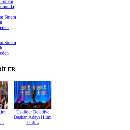
ı Sinem
yonunda
nı Sinem
dı
Neden
nı Sinem
dı
Neden
RİLER
kim
Üsküdar Belediye
Başkan Adayı Hilmi
...
Türk...