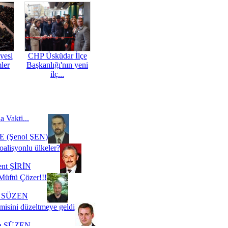
yesi
CHP Üsküdar İlçe
mler
Başkanlığı'nın yeni
ilç...
a Vakti...
 (Şenol ŞEN)
oalisyonlu ülkeler?
ent ŞİRİN
Müftü Çözer!!!
i SÜZEN
misini düzeltmeye geldi
a SÜZEN