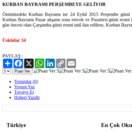
KURBAN BAYRAMI PERŞEMBEYE GELİYOR
Önümüzdeki Kurban Bayramı ise 24 Eylül 2015 Perşembe günü b
Kurban Bayramı Pazar akşamı sona erecek ve Pazartesi günü resmi iş
gün öncesi olan Çarşamba günü resmi tatil ilan edilirse, Kurban Bayra
Üsküdar 34
PAYLAŞ :
Paylaş
Facebook
X
WhatsApp
LinkedIn
Copy
Email
Link
Yorumlar (0)
Yorum Yaz
Tavsiye Et
Haberi Yazdir
Türkiye
En Çok Oku