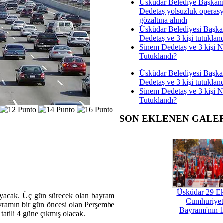
Üsküdar Belediye Başkan
Dedetaş yolsuzluk operas
gözaltına alındı
Üsküdar Belediyesi Başka
Dedetaş ve 3 kişi tutuklan
Sinem Dedetaş ve 3 kişi 
Tutuklandı?
Üsküdar Belediyesi Başka
Dedetaş ve 3 kişi tutuklan
Sinem Dedetaş ve 3 kişi 
Tutuklandı?
SON EKLENEN GALE
Üsküdar 29 E
cak. Üç gün sürecek olan bayram
Cumhuriyet
ayramın bir gün öncesi olan Perşembe
Bayramı'nın 1
tatili 4 güne çıkmış olacak.