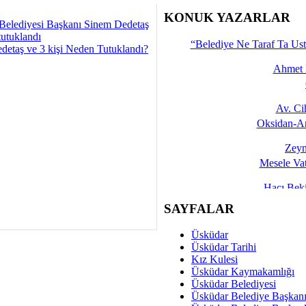
İşte 
KONUK YAZARLAR
Belediyesi Başkanı Sinem Dedetaş
Yalçın
tutuklandı
“Belediye Ne Taraf Ta Ust
detaş ve 3 kişi Neden Tutuklandı?
Ahmet 
Av. C
Oksidan-An
Zeyn
Mesele Vat
Hacı Be
Okullarda M
SAYFALAR
Mesu
Üsküdar
Dünya Fani, Ama Kısa
Üsküdar Tarihi
Kız Kulesi
Sav
Üsküdar Kaymakamlığı
Hukukun Adale
Üsküdar Belediyesi
Üsküdar Belediye Başkan