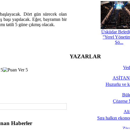
aşlayacak. Dört gün sürecek olan
 başı yapılacak. Eğer, bayramın bir
mı tatili 5 güne çıkmış olacak.
Üsküdar Beledi
''Yerel Yöneti
Şö...
YAZARLAR
Ved
ASİTANE
Huzurlu ve k
Bül
Çözerse 
Al
Sıra halkın ekono
nan Haberler
Ziy