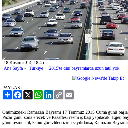
18 Kasım 2014, 18:45
Ana Sayfa
»
Türkiye
»
2015'te dini bayramlarda uzun tatil yok
PAYLAŞ :
Paylaş
Facebook
X
WhatsApp
LinkedIn
Copy
Email
Link
Önümüzdeki Ramazan Bayramı 17 Temmuz 2015 Cuma günü başlaya
Pazar günü sona erecek ve Pazartesi resmi iş başı yapılacak. Eğer, b
günü resmi tatil, kamu görevlileri izinli sayılırlarsa, Ramazan Bayramı 