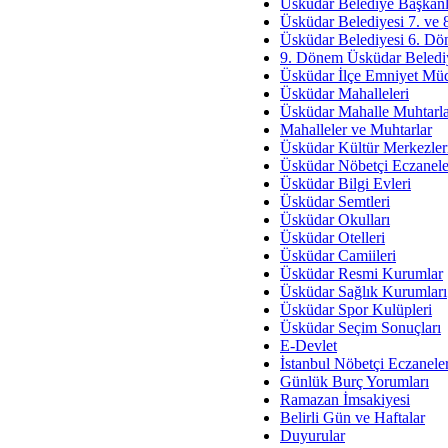
Av. Ş
Üsküdar Belediye Başkanl
Üsküdar Belediyesi 7. ve
İmar Sorunlarının Genel Ç
Üsküdar Belediyesi 6. Dö
9. Dönem Üsküdar Belediy
Çet
Üsküdar İlçe Emniyet Mü
Arakan Ner
Üsküdar Mahalleleri
Üsküdar Mahalle Muhtarla
Hüsam
Mahalleler ve Muhtarlar
Bayramın Mü
Üsküdar Kültür Merkezler
Üsküdar Nöbetçi Eczanele
Es
Üsküdar Bilgi Evleri
Ruhsal Yön
Üsküdar Semtleri
Üsküdar Okulları
Zülf
Üsküdar Otelleri
Üsküdar Kar
Üsküdar Camiileri
Üsküdar Resmi Kurumlar
Mus
Üsküdar Sağlık Kurumları
Üsküdar Spor Kulüpleri
Üsküdar Seçim Sonuçları
E-Devlet
İstanbul Nöbetçi Eczanele
Günlük Burç Yorumları
Ramazan İmsakiyesi
Belirli Gün ve Haftalar
Duyurular