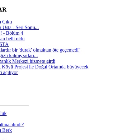
AR
 Çıktı
 Usta - Seri Sonu...
a! - Bölüm 4
n belli oldu
 USTA
lardır bir 'durak' olmaktan öte geçemedi''
zli kalmış sırları...
manlık Merkezi hizmete girdi
 Köyü Projesi ile Doğal Ortamda büyüyecek
i açılıyor
zluk
tına alındı?
ı Berk