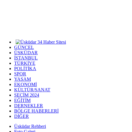
GÜNCEL
ÜSKÜDAR
İSTANBUL
TÜRKİYE
POLİTİKA
SPOR
YAŞAM
EKONOMİ
KÜLTÜR/SANAT
SEÇİM 2024
EĞİTİM
DERNEKLER
BÖLGE HABERLERİ
DİĞER
Üsküdar Rehberi
Foto Galeri