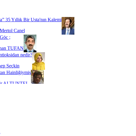
Biz buyuz...
 SOYSEVİNÇ
a” 35 Yıllık Bir Usta'nın Kalemi
Mertol Canel
Göç ;
ihan TUFAN
tioksidan nedir?
ep Seçkin
an Hainliğiymiş
kir ALTUNTEL
adde Bağımlılığı
t Kaymakçı
 Bir Süre De Olsa Burdayız
aş ŞENEL
ti Kalmadı Üstadım!
ı