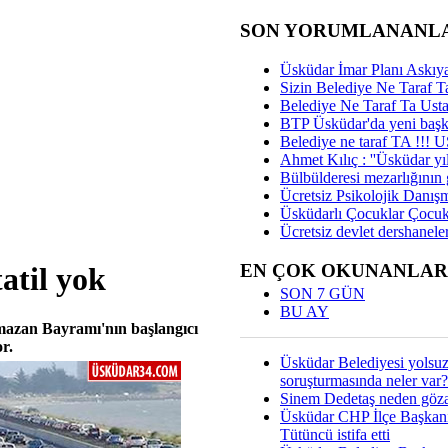
SON YORUMLANANL
Üsküdar İmar Planı Askıya
Sizin Belediye Ne Taraf Ta
Belediye Ne Taraf Ta Ust
BTP Üsküdar'da yeni başka
Belediye ne taraf TA !!!
Ahmet Kılıç : ''Üsküdar yıl
Bülbülderesi mezarlığının gi
Ücretsiz Psikolojik Danış
Üsküdarlı Çocuklar Çocuk
Ücretsiz devlet dershaneler
EN ÇOK OKUNANLAR
atil yok
SON 7 GÜN
BU AY
mazan Bayramı'nın başlangıcı
r.
Üsküdar Belediyesi yolsu
soruşturmasında neler var?
Sinem Dedetaş neden gözal
Üsküdar CHP İlçe Başkan
Tütüncü istifa etti