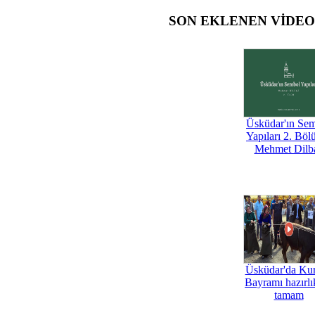
SON EKLENEN VİDE
Üsküdar'ın Se
Yapıları 2. Böl
Mehmet Dilb
Üsküdar'da Ku
Bayramı hazırlık
tamam