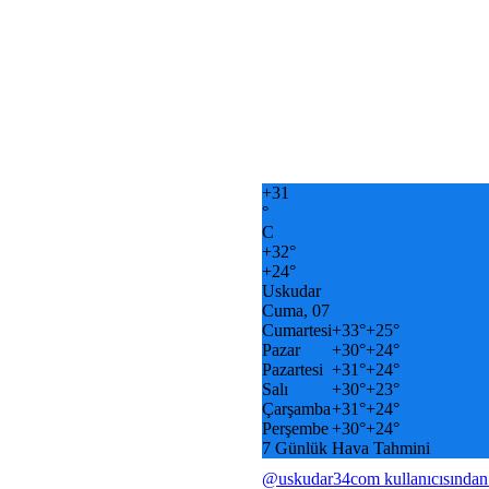
+
31
°
C
+
32°
+
24°
Uskudar
Cuma, 07
Cumartesi
+
33°
+
25°
Pazar
+
30°
+
24°
Pazartesi
+
31°
+
24°
Salı
+
30°
+
23°
Çarşamba
+
31°
+
24°
Perşembe
+
30°
+
24°
7 Günlük Hava Tahmini
@uskudar34com kullanıcısından