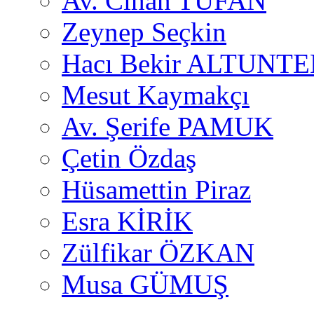
Av. Cihan TUFAN
Zeynep Seçkin
Hacı Bekir ALTUNTE
Mesut Kaymakçı
Av. Şerife PAMUK
Çetin Özdaş
Hüsamettin Piraz
Esra KİRİK
Zülfikar ÖZKAN
Musa GÜMUŞ