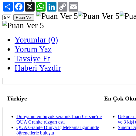
Paylaş
Facebook
X
WhatsApp
LinkedIn
Copy
Email
Link
Yorumlar (0)
Yorum Yaz
Tavsiye Et
Haberi Yazdir
Türkiye
En Çok Oku
Dünyanın en büyük seramik fuarı Cersaie'de
Üsküdar 
QUA Granite rüzgarı esti
ve 3 kişi 
QUA Granite Dünya İç Mekanlar gününde
Sinem De
öğrencilerle buluştu