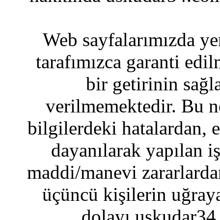
Web sayfalarımızda yer
tarafımızca garanti edil
bir getirinin sağ
verilmemektedir. Bu n
bilgilerdeki hatalardan, 
dayanılarak yapılan i
maddi/manevi zararlardan
üçüncü kişilerin uğraya
dolayı uskudar34