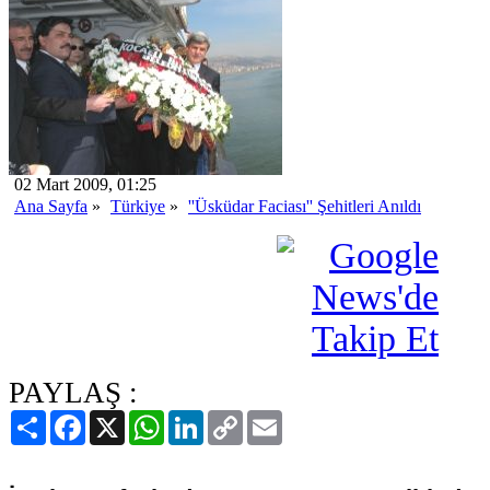
02 Mart 2009, 01:25
Ana Sayfa
»
Türkiye
»
''Üsküdar Faciası'' Şehitleri Anıldı
PAYLAŞ :
Paylaş
Facebook
X
WhatsApp
LinkedIn
Copy
Email
Link