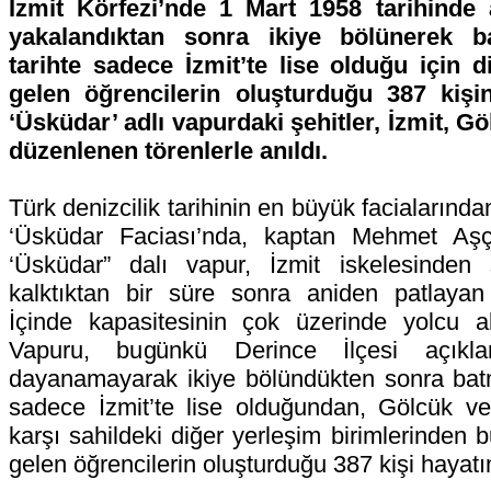
İzmit Körfezi’nde 1 Mart 1958 tarihinde 
yakalandıktan sonra ikiye bölünerek 
tarihte sadece İzmit’te lise olduğu için d
gelen öğrencilerin oluşturduğu 387 kişin
‘Üsküdar’ adlı vapurdaki şehitler, İzmit, 
düzenlenen törenlerle anıldı.
Türk denizcilik tarihinin en büyük facialarında
‘Üsküdar Faciası’nda, kaptan Mehmet Aşç
‘Üsküdar” dalı vapur, İzmit iskelesinden 
kalktıktan bir süre sonra aniden patlayan 
İçinde kapasitesinin çok üzerinde yolcu al
Vapuru, bugünkü Derince İlçesi açıklar
dayanamayarak ikiye bölündükten sonra batmı
sadece İzmit’te lise olduğundan, Gölcük ve 
karşı sahildeki diğer yerleşim birimlerinden
gelen öğrencilerin oluşturduğu 387 kişi hayatı