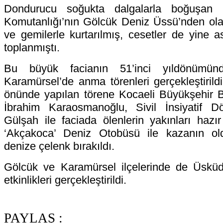
Dondurucu soğukta dalgalarla boğuşan 
Komutanlığı’nın Gölcük Deniz Üssü’nden olay
ve gemilerle kurtarılmış, cesetler de yine a
toplanmıştı.
Bu büyük facianın 51’inci yıldönümün
Karamürsel’de anma törenleri gerçekleştirildi
önünde yapılan törene Kocaeli Büyükşehir B
İbrahim Karaosmanoğlu, Sivil İnsiyatif
Gülşah ile faciada ölenlerin yakınları haz
‘Akçakoca’ Deniz Otobüsü ile kazanın old
denize çelenk bırakıldı.
Gölcük ve Karamürsel ilçelerinde de Üsküda
etkinlikleri gerçekleştirildi.
PAYLAŞ :