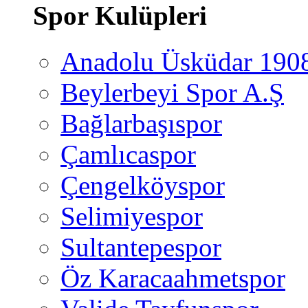
Spor Kulüpleri
Anadolu Üsküdar 190
Beylerbeyi Spor A.Ş
Bağlarbaşıspor
Çamlıcaspor
Çengelköyspor
Selimiyespor
Sultantepespor
Öz Karacaahmetspor