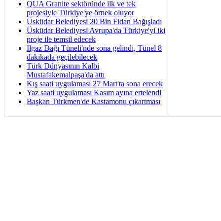
QUA Granite sektöründe ilk ve tek
projesiyle Türkiye'ye örnek oluyor
Üsküdar Belediyesi 20 Bin Fidan Bağışladı
Üsküdar Belediyesi Avrupa'da Türkiye'yi iki
proje ile temsil edecek
Ilgaz Dağı Tüneli'nde sona gelindi, Tünel 8
dakikada geçilebilecek
Türk Dünyasının Kalbi
Mustafakemalpaşa'da attı
Kış saati uygulaması 27 Mart'ta sona erecek
Yaz saati uygulaması Kasım ayına ertelendi
Başkan Türkmen'de Kastamonu çıkartması