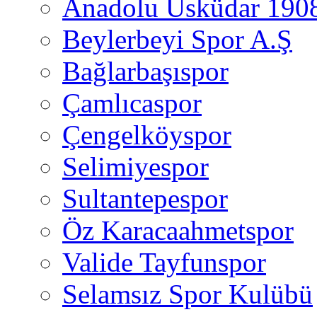
Anadolu Üsküdar 190
Beylerbeyi Spor A.Ş
Bağlarbaşıspor
Çamlıcaspor
Çengelköyspor
Selimiyespor
Sultantepespor
Öz Karacaahmetspor
Valide Tayfunspor
Selamsız Spor Kulübü