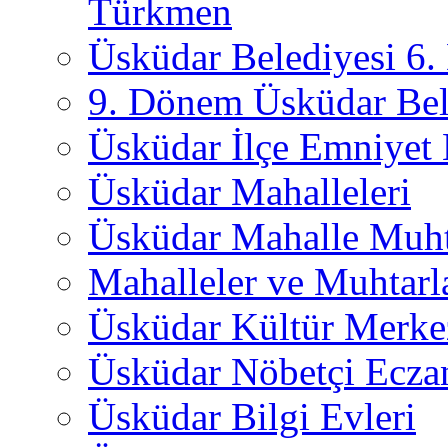
Türkmen
Üsküdar Belediyesi 6
9. Dönem Üsküdar Bel
Üsküdar İlçe Emniyet
Üsküdar Mahalleleri
Üsküdar Mahalle Muht
Mahalleler ve Muhtarl
Üsküdar Kültür Merkez
Üsküdar Nöbetçi Ecza
Üsküdar Bilgi Evleri