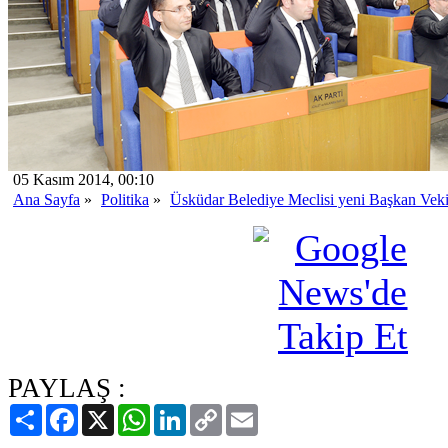
05 Kasım 2014, 00:10
Ana Sayfa
»
Politika
»
Üsküdar Belediye Meclisi yeni Başkan Vekill
PAYLAŞ :
Paylaş
Facebook
X
WhatsApp
LinkedIn
Copy
Email
Link