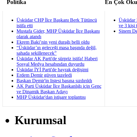
Politika
En Çok Oku
Üsküdar CHP İlçe Başkanı Berk Tütüncü
Üsküdar 
istifa etti
ve 3 kişi 
Mustafa Gider, MHP Üsküdar İlçe Başkanı
Sinem De
olarak atandı
Ekrem Baki’nin yeni durağı belli oldu
“Üsküdar’ın geleceği masa başında değil,
sahada şekillenecek”
Üsküdar AK Parti'de sürpriz istifa! Haberi
Sosyal Medya hesabından duyurdu
Üsküdar İYİ Parti'de bayrak değişimi
Erdem Demir güven tazeledi
Başkan Demir'in listesi basına sızdırıldı
AK Parti Üsküdar İlçe Başkanlığı için Genç
ve Dinamik Başkan Adayı
MHP Üsküdar'dan istişare toplantısı
Kurumsal