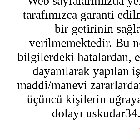
Web sayfalarımızda yer
tarafımızca garanti edil
bir getirinin sağ
verilmemektedir. Bu n
bilgilerdeki hatalardan, 
dayanılarak yapılan i
maddi/manevi zararlardan
üçüncü kişilerin uğraya
dolayı uskudar34