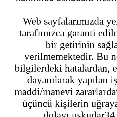
Web sayfalarımızda yer
tarafımızca garanti edil
bir getirinin sağ
verilmemektedir. Bu n
bilgilerdeki hatalardan, 
dayanılarak yapılan i
maddi/manevi zararlardan
üçüncü kişilerin uğraya
dolayı uskudar34