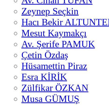
Av. Cihan TUFAN
Zeynep Seçkin
Hacı Bekir ALTUNTE
Mesut Kaymakçı
Av. Şerife PAMUK
Çetin Özdaş
Hüsamettin Piraz
Esra KİRİK
Zülfikar ÖZKAN
Musa GÜMUŞ