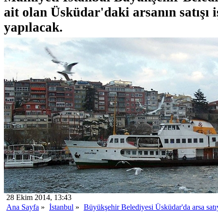
ait olan Üsküdar'daki arsanın satışı i
yapılacak.
28 Ekim 2014, 13:43
Ana Sayfa
»
İstanbul
»
Büyükşehir Belediyesi Üsküdar'da arsa satı