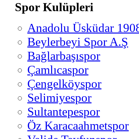
Spor Kulüpleri
Anadolu Üsküdar 190
Beylerbeyi Spor A.Ş
Bağlarbaşıspor
Çamlıcaspor
Çengelköyspor
Selimiyespor
Sultantepespor
Öz Karacaahmetspor