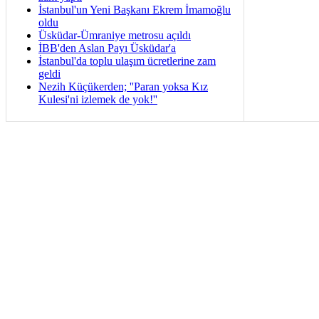
İstanbul'un Yeni Başkanı Ekrem İmamoğlu
oldu
Üsküdar-Ümraniye metrosu açıldı
İBB'den Aslan Payı Üsküdar'a
İstanbul'da toplu ulaşım ücretlerine zam
geldi
Nezih Küçükerden; ''Paran yoksa Kız
Kulesi'ni izlemek de yok!''