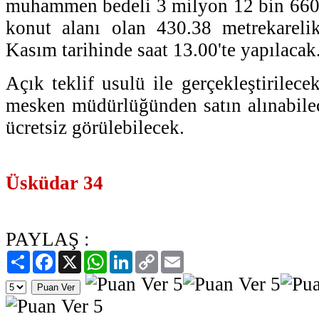
muhammen bedeli 3 milyon 12 bin 660 
konut alanı olan 430.38 metrekarelik
Kasım tarihinde saat 13.00'te yapılacak
Açık teklif usulü ile gerçekleştirilece
mesken müdürlüğünden satın alınabile
ücretsiz görülebilecek.
Üsküdar 34
PAYLAŞ :
Paylaş
Facebook
X
WhatsApp
LinkedIn
Copy
Email
Link