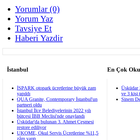
Yorumlar (0)
Yorum Yaz
Tavsiye Et
Haberi Yazdir
İstanbul
En Çok Oku
İSPARK otopark ücretlerine büyük zam
Üsküdar 
yapıldı
ve 3 kişi 
QUA Granite, Contemporary İstanbul'un
Sinem De
partneri oldu
İstanbul İlçe Belediyelerinin 2022 yılı
bütçesi İBB Meclisi'nde onaylandı
Üsküdar'da bulunan 3. Ahmet Çeşmesi
restore ediliyor
UKOME, Okul Servis Ücretlerine %11,5
zâm yaptı