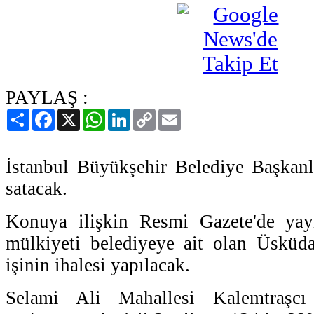
PAYLAŞ :
Paylaş
Facebook
X
WhatsApp
LinkedIn
Copy
Email
Link
İstanbul Büyükşehir Belediye Başkanl
satacak.
Konuya ilişkin Resmi Gazete'de yay
mülkiyeti belediyeye ait olan Üsküdar
işinin ihalesi yapılacak.
Selami Ali Mahallesi Kalemtraşcı