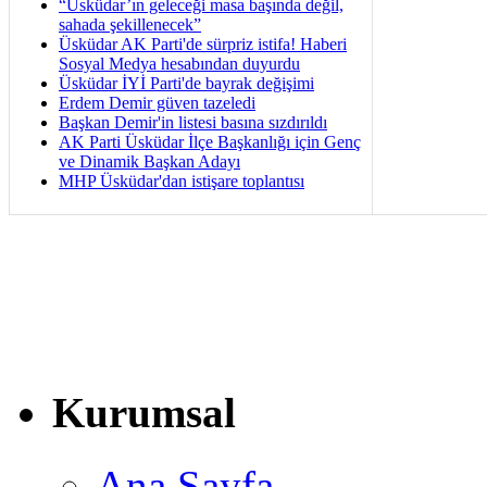
“Üsküdar’ın geleceği masa başında değil,
sahada şekillenecek”
Üsküdar AK Parti'de sürpriz istifa! Haberi
Sosyal Medya hesabından duyurdu
Üsküdar İYİ Parti'de bayrak değişimi
Erdem Demir güven tazeledi
Başkan Demir'in listesi basına sızdırıldı
AK Parti Üsküdar İlçe Başkanlığı için Genç
ve Dinamik Başkan Adayı
MHP Üsküdar'dan istişare toplantısı
Kurumsal
Ana Sayfa