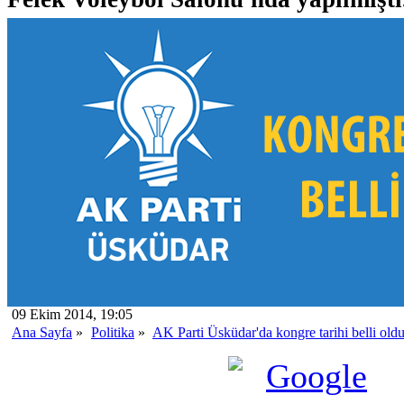
09 Ekim 2014, 19:05
Ana Sayfa
»
Politika
»
AK Parti Üsküdar'da kongre tarihi belli old