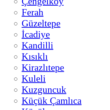
Çengelköy
Ferah
Güzeltepe
İcadiye
Kandilli
Kısıklı
Kirazlıtepe
Kuleli
Kuzguncuk
Küçük Çamlıca