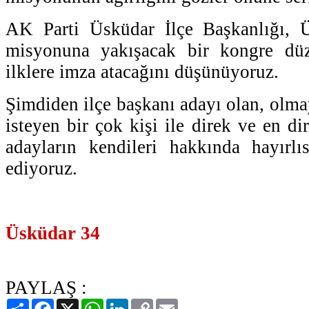
AK Parti Üsküdar İlçe Başkanlığı, Ü
misyonuna yakışacak bir kongre düz
ilklere imza atacağını düşünüyoruz.
Şimdiden ilçe başkanı adayı olan, olm
isteyen bir çok kişi ile direk ve en di
adayların kendileri hakkında hayırlı
ediyoruz.
Üsküdar 34
PAYLAŞ :
Paylaş
Facebook
X
WhatsApp
LinkedIn
Copy
Email