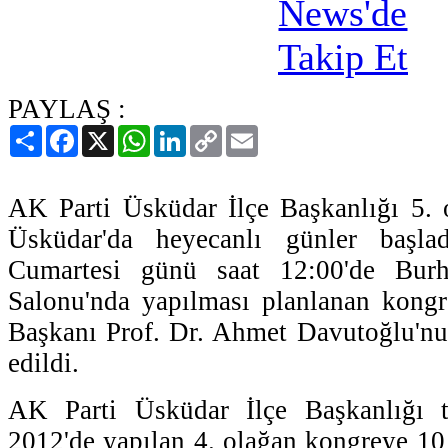
PAYLAŞ :
Paylaş
Facebook
X
WhatsApp
LinkedIn
Copy
Email
Link
AK Parti Üsküdar İlçe Başkanlığı 5. 
Üsküdar'da heyecanlı günler başl
Cumartesi günü saat 12:00'de Bur
Salonu'nda yapılması planlanan kong
Başkanı Prof. Dr. Ahmet Davutoğlu'nun
edildi.
AK Parti Üsküdar İlçe Başkanlığı t
2012'de yapılan 4. olağan kongreye 10 