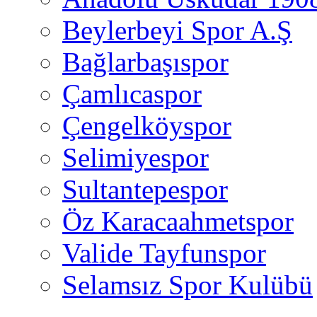
Beylerbeyi Spor A.Ş
Bağlarbaşıspor
Çamlıcaspor
Çengelköyspor
Selimiyespor
Sultantepespor
Öz Karacaahmetspor
Valide Tayfunspor
Selamsız Spor Kulübü