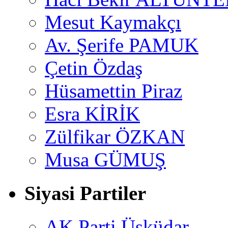
Mesut Kaymakçı
Av. Şerife PAMUK
Çetin Özdaş
Hüsamettin Piraz
Esra KİRİK
Zülfikar ÖZKAN
Musa GÜMUŞ
Siyasi Partiler
AK Parti Üsküdar