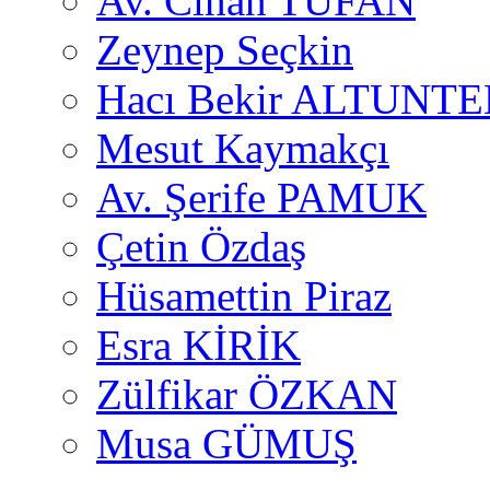
Av. Cihan TUFAN
Zeynep Seçkin
Hacı Bekir ALTUNTE
Mesut Kaymakçı
Av. Şerife PAMUK
Çetin Özdaş
Hüsamettin Piraz
Esra KİRİK
Zülfikar ÖZKAN
Musa GÜMUŞ