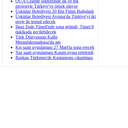
QUA Granite sektöründe ilk ve tek
projesiyle Türkiye'ye örnek oluyor
Üsküdar Belediyesi 20 Bin Fidan Bağışladı
Üsküdar Belediyesi Avrupa'da Türkiye'yi iki
proje ile temsil edecek
Ilgaz Dağı Tüneli'nde sona gelindi, Tünel 8
dakikada geçilebilecek
Türk Dünyasının Kalbi
Mustafakemalpaşa'da attı
Kış saati uygulaması 27 Mart'ta sona erecek
Yaz saati uygulaması Kasım ayına ertelendi
Başkan Türkmen'de Kastamonu çıkartması