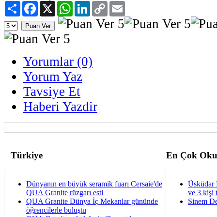
Paylaş
Facebook
X
WhatsApp
LinkedIn
Copy
Email
Link
Yorumlar (0)
Yorum Yaz
Tavsiye Et
Haberi Yazdir
Türkiye
En Çok Oku
Dünyanın en büyük seramik fuarı Cersaie'de
Üsküdar 
QUA Granite rüzgarı esti
ve 3 kişi 
QUA Granite Dünya İç Mekanlar gününde
Sinem De
öğrencilerle buluştu