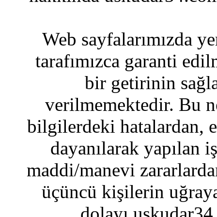
Web sayfalarımızda yer
tarafımızca garanti edil
bir getirinin sağ
verilmemektedir. Bu n
bilgilerdeki hatalardan, 
dayanılarak yapılan i
maddi/manevi zararlardan
üçüncü kişilerin uğraya
dolayı uskudar34