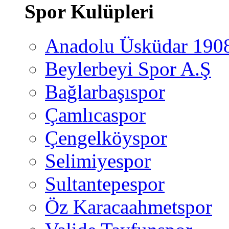
Spor Kulüpleri
Anadolu Üsküdar 190
Beylerbeyi Spor A.Ş
Bağlarbaşıspor
Çamlıcaspor
Çengelköyspor
Selimiyespor
Sultantepespor
Öz Karacaahmetspor