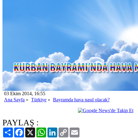
03 Ekim 2014, 16:55
Ana Sayfa
»
Türkiye
»
Bayramda hava nasıl olacak?
PAYLAŞ :
Paylaş
Facebook
X
WhatsApp
LinkedIn
Copy
Email
Link