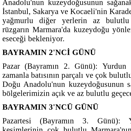
Anadolu'nun kuzeydoğusunun sağanak y
İstanbul, Sakarya ve Kocaeli'nin Karade
yağmurlu diğer yerlerin az bulutlu
rüzgarın Marmara'da kuzeydoğu yönler
eseceği bekleniyor.
BAYRAMIN 2'NCİ GÜNÜ
Pazar (Bayramın 2. Günü): Yurdun k
zamanla batısının parçalı ve çok bulut
Doğu Anadolu'nun kuzeydoğusunun sa
bölgelerimizin açık ve az bulutlu geçec
BAYRAMIN 3'NCÜ GÜNÜ
Pazartesi (Bayramın 3. Günü): 
kesimlerinin çok bulutlu Marmara'n