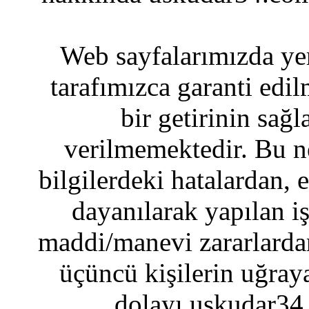
Web sayfalarımızda yer
tarafımızca garanti edil
bir getirinin sağ
verilmemektedir. Bu n
bilgilerdeki hatalardan, 
dayanılarak yapılan i
maddi/manevi zararlardan
üçüncü kişilerin uğraya
dolayı uskudar34