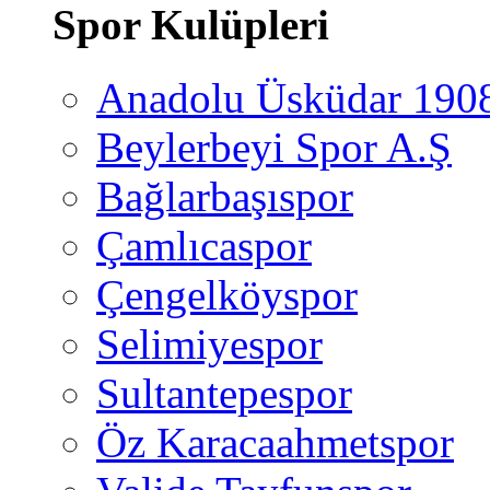
Spor Kulüpleri
Anadolu Üsküdar 190
Beylerbeyi Spor A.Ş
Bağlarbaşıspor
Çamlıcaspor
Çengelköyspor
Selimiyespor
Sultantepespor
Öz Karacaahmetspor