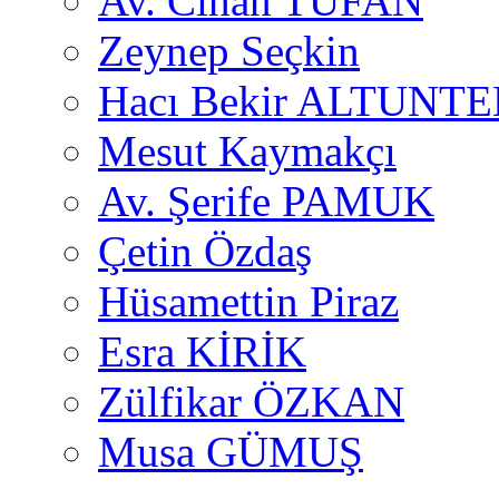
Av. Cihan TUFAN
Zeynep Seçkin
Hacı Bekir ALTUNTE
Mesut Kaymakçı
Av. Şerife PAMUK
Çetin Özdaş
Hüsamettin Piraz
Esra KİRİK
Zülfikar ÖZKAN
Musa GÜMUŞ