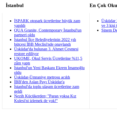
İstanbul
En Çok Oku
İSPARK otopark ücretlerine büyük zam
Üsküdar 
yapıldı
ve 3 kişi 
QUA Granite, Contemporary İstanbul'un
Sinem De
partneri oldu
İstanbul İlçe Belediyelerinin 2022 yılı
bütçesi İBB Meclisi'nde onaylandı
Üsküdar'da bulunan 3. Ahmet Çeşmesi
restore ediliyor
UKOME, Okul Servis Ücretlerine %11,5
zâm yaptı
İstanbul'un Yeni Başkanı Ekrem İmamoğlu
oldu
Üsküdar-Ümraniye metrosu açıldı
İBB'den Aslan Payı Üsküdar'a
İstanbul'da toplu ulaşım ücretlerine zam
geldi
Nezih Küçükerden; ''Paran yoksa Kız
Kulesi'ni izlemek de yok!''