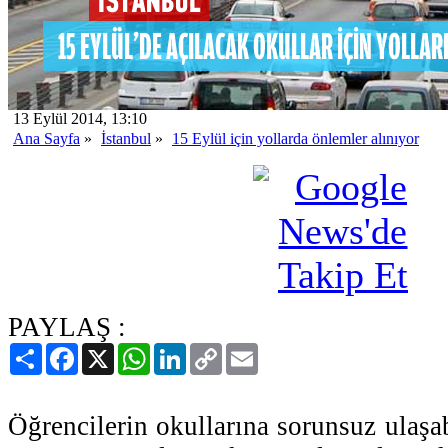
13 Eylül 2014, 13:10
Ana Sayfa
»
İstanbul
»
15 Eylül için yollarda önlemler alınıyor
PAYLAŞ :
Paylaş
Facebook
X
WhatsApp
LinkedIn
Copy
Email
Link
Öğrencilerin okullarına sorunsuz ulaşa