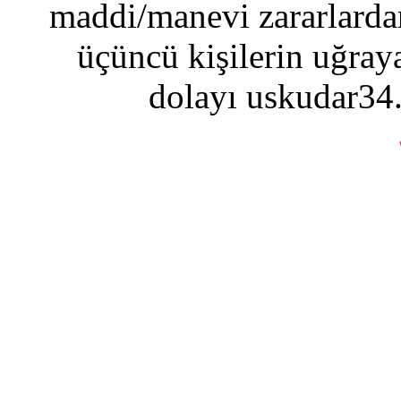
maddi/manevi zararlardan
üçüncü kişilerin uğraya
dolayı uskudar34