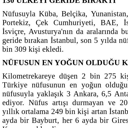
130 ÜLKEYİ GERİDE BIRAKTI
Nüfusuyla Küba, Belçika, Yunanistan,
Portekiz, Çek Cumhuriyeti, BAE, İ
İsviçre, Avusturya'nın da aralarında 
geride bırakan İstanbul, son 5 yılda n
bin 309 kişi ekledi.
NÜFUSUN EN YOĞUN OLDUĞU K
Kilometrekareye düşen 2 bin 275 ki
Türkiye nüfusunun en yoğun olduğu 
nüfusuyla yaklaşık 3 Ankara, 6,5 Ant
ediyor. Nüfus artışı durmayan ve 2
yıllık ortalama 249 bin kişi artan İstan
ayda bir Bayburt, her 6 ayda bir Gires