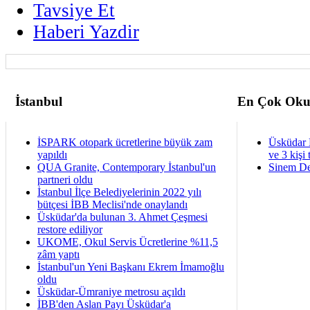
Tavsiye Et
Haberi Yazdir
İstanbul
En Çok Oku
İSPARK otopark ücretlerine büyük zam
Üsküdar 
yapıldı
ve 3 kişi 
QUA Granite, Contemporary İstanbul'un
Sinem De
partneri oldu
İstanbul İlçe Belediyelerinin 2022 yılı
bütçesi İBB Meclisi'nde onaylandı
Üsküdar'da bulunan 3. Ahmet Çeşmesi
restore ediliyor
UKOME, Okul Servis Ücretlerine %11,5
zâm yaptı
İstanbul'un Yeni Başkanı Ekrem İmamoğlu
oldu
Üsküdar-Ümraniye metrosu açıldı
İBB'den Aslan Payı Üsküdar'a