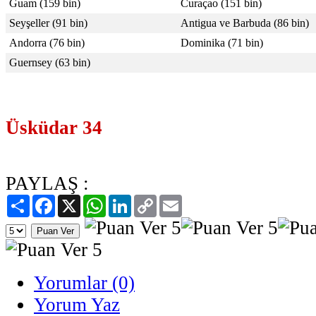
Guam (159 bin)
Curaçao (151 bin)
Seyşeller (91 bin)
Antigua ve Barbuda (86 bin)
Andorra (76 bin)
Dominika (71 bin)
Guernsey (63 bin)
Üsküdar 34
PAYLAŞ :
Paylaş
Facebook
X
WhatsApp
LinkedIn
Copy
Email
Link
Yorumlar (0)
Yorum Yaz