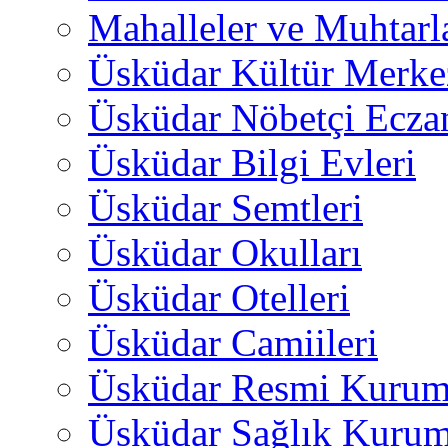
Mahalleler ve Muhtarl
Üsküdar Kültür Merkez
Üsküdar Nöbetçi Ecza
Üsküdar Bilgi Evleri
Üsküdar Semtleri
Üsküdar Okulları
Üsküdar Otelleri
Üsküdar Camiileri
Üsküdar Resmi Kurum
Üsküdar Sağlık Kurum