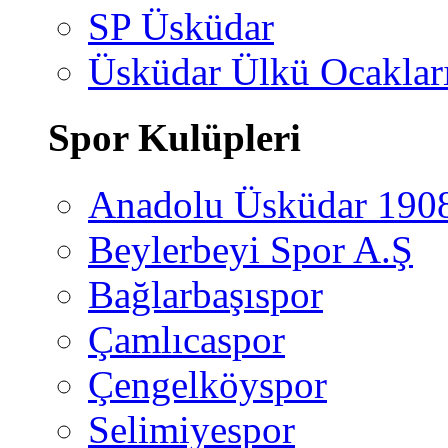
SP Üsküdar
Üsküdar Ülkü Ocaklar
Spor Kulüpleri
Anadolu Üsküdar 190
Beylerbeyi Spor A.Ş
Bağlarbaşıspor
Çamlıcaspor
Çengelköyspor
Selimiyespor