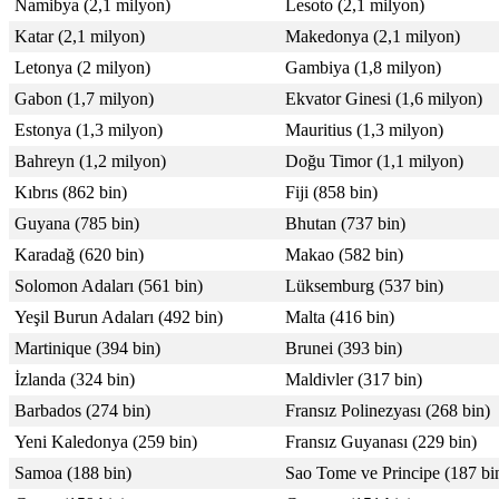
Namibya (2,1 milyon)
Lesoto (2,1 milyon)
Katar (2,1 milyon)
Makedonya (2,1 milyon)
Letonya (2 milyon)
Gambiya (1,8 milyon)
Gabon (1,7 milyon)
Ekvator Ginesi (1,6 milyon)
Estonya (1,3 milyon)
Mauritius (1,3 milyon)
Bahreyn (1,2 milyon)
Doğu Timor (1,1 milyon)
Kıbrıs (862 bin)
Fiji (858 bin)
Guyana (785 bin)
Bhutan (737 bin)
Karadağ (620 bin)
Makao (582 bin)
Solomon Adaları (561 bin)
Lüksemburg (537 bin)
Yeşil Burun Adaları (492 bin)
Malta (416 bin)
Martinique (394 bin)
Brunei (393 bin)
İzlanda (324 bin)
Maldivler (317 bin)
Barbados (274 bin)
Fransız Polinezyası (268 bin)
Yeni Kaledonya (259 bin)
Fransız Guyanası (229 bin)
Samoa (188 bin)
Sao Tome ve Principe (187 bi