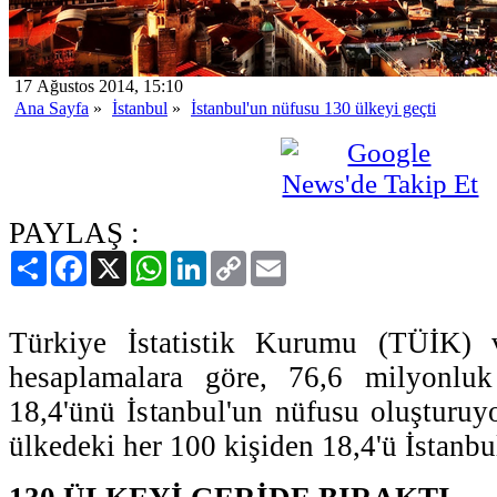
17 Ağustos 2014, 15:10
Ana Sayfa
»
İstanbul
»
İstanbul'un nüfusu 130 ülkeyi geçti
PAYLAŞ :
Paylaş
Facebook
X
WhatsApp
LinkedIn
Copy
Email
Link
Türkiye İstatistik Kurumu (TÜİK) v
hesaplamalara göre, 76,6 milyonluk
18,4'ünü İstanbul'un nüfusu oluşturuyo
ülkedeki her 100 kişiden 18,4'ü İstanbu