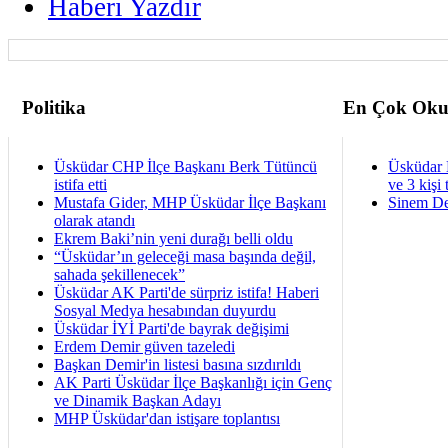
Haberi Yazdir
Politika
En Çok Oku
Üsküdar CHP İlçe Başkanı Berk Tütüncü
Üsküdar 
istifa etti
ve 3 kişi 
Mustafa Gider, MHP Üsküdar İlçe Başkanı
Sinem De
olarak atandı
Ekrem Baki’nin yeni durağı belli oldu
“Üsküdar’ın geleceği masa başında değil,
sahada şekillenecek”
Üsküdar AK Parti'de sürpriz istifa! Haberi
Sosyal Medya hesabından duyurdu
Üsküdar İYİ Parti'de bayrak değişimi
Erdem Demir güven tazeledi
Başkan Demir'in listesi basına sızdırıldı
AK Parti Üsküdar İlçe Başkanlığı için Genç
ve Dinamik Başkan Adayı
MHP Üsküdar'dan istişare toplantısı