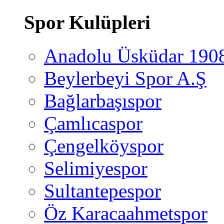
Spor Kulüpleri
Anadolu Üsküdar 190
Beylerbeyi Spor A.Ş
Bağlarbaşıspor
Çamlıcaspor
Çengelköyspor
Selimiyespor
Sultantepespor
Öz Karacaahmetspor