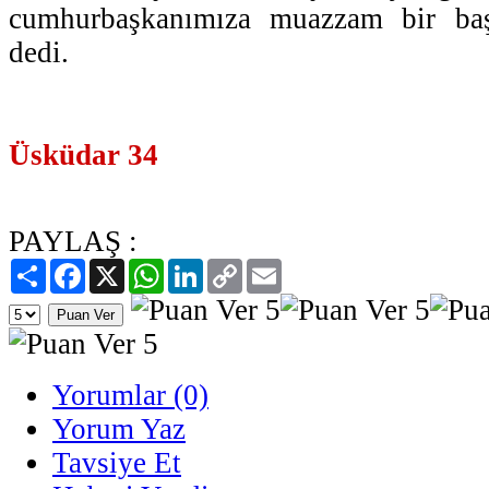
cumhurbaşkanımıza muazzam bir başa
dedi.
Üsküdar 34
PAYLAŞ :
Paylaş
Facebook
X
WhatsApp
LinkedIn
Copy
Email
Link
Yorumlar (0)
Yorum Yaz
Tavsiye Et