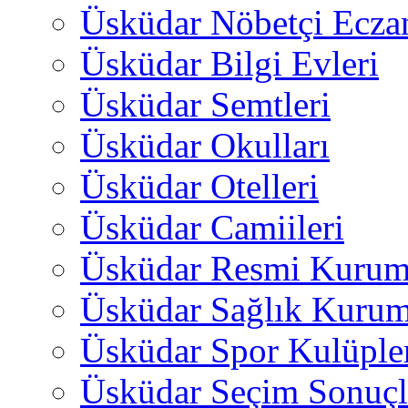
Üsküdar Nöbetçi Ecza
Üsküdar Bilgi Evleri
Üsküdar Semtleri
Üsküdar Okulları
Üsküdar Otelleri
Üsküdar Camiileri
Üsküdar Resmi Kurum
Üsküdar Sağlık Kurum
Üsküdar Spor Kulüple
Üsküdar Seçim Sonuçl