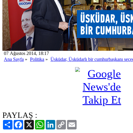
07 Ağustos 2014, 18:17
Ana Sayfa
»
Politika
»
Üsküdar, Üsküdarlı bir cumhurbaşkanı seçe
PAYLAŞ :
Paylaş
Facebook
X
WhatsApp
LinkedIn
Copy
Email
Link