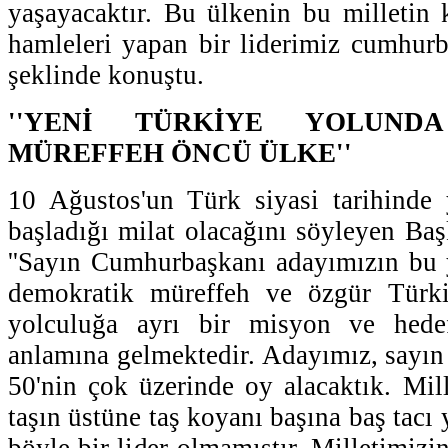
yaşayacaktır. Bu ülkenin bu milletin k
hamleleri yapan bir liderimiz cumhurba
şeklinde konuştu.
''YENİ TÜRKİYE YOLUND
MÜREFFEH ÖNCÜ ÜLKE''
10 Ağustos'un Türk siyasi tarihinde 
başladığı milat olacağını söyleyen B
''Sayın Cumhurbaşkanı adayımızın bu 
demokratik müreffeh ve özgür Türki
yolculuğa ayrı bir misyon ve hede
anlamına gelmektedir. Adayımız, sayı
50'nin çok üzerinde oy alacaktık. Mill
taşın üstüne taş koyanı başına baş tacı 
böyle bir lider olmamıştır. Milletimizin