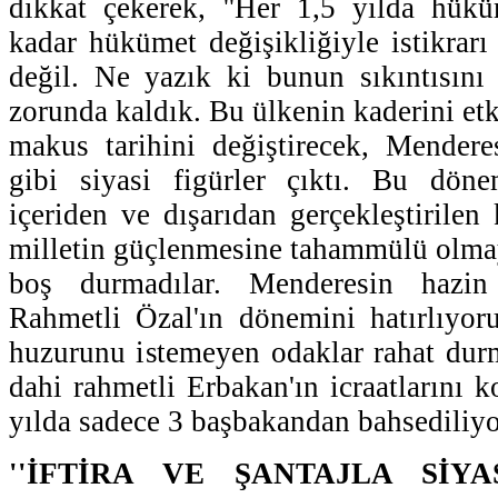
dikkat çekerek, ''Her 1,5 yılda hükü
kadar hükümet değişikliğiyle istikra
değil. Ne yazık ki bunun sıkıntısını
zorunda kaldık. Bu ülkenin kaderini etk
makus tarihini değiştirecek, Mender
gibi siyasi figürler çıktı. Bu dönem
içeriden ve dışarıdan gerçekleştirilen
milletin güçlenmesine tahammülü olma
boş durmadılar. Menderesin hazin
Rahmetli Özal'ın dönemini hatırlıyor
huzurunu istemeyen odaklar rahat dur
dahi rahmetli Erbakan'ın icraatlarını 
yılda sadece 3 başbakandan bahsediliyor
''İFTİRA VE ŞANTAJLA SİY