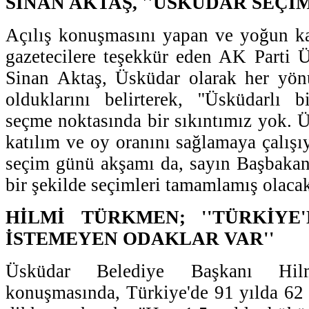
SİNAN AKTAŞ, ''ÜSKÜDAR SEÇİM
Açılış konuşmasını yapan ve yoğun ka
gazetecilere teşekkür eden AK Parti 
Sinan Aktaş, Üsküdar olarak her yönü
olduklarını belirterek, ''Üsküdarlı 
seçme noktasında bir sıkıntımız yok. 
katılım ve oy oranını sağlamaya çalışı
seçim günü akşamı da, sayın Başbakanı
bir şekilde seçimleri tamamlamış olacakt
HİLMİ TÜRKMEN; ''TÜRKİYE
İSTEMEYEN ODAKLAR VAR''
Üsküdar Belediye Başkanı Hi
konuşmasında, Türkiye'de 91 yılda 62