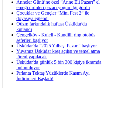
Anneler Günü’ne özel “Anne Eli Pazarı” el
emeği ürünleri pazarı yoğun ilgi gördü
Çocuklar ve Gençler “Mini Fest 2” ile
doyasıya eğlendi
Otizm farkındalık haftası Üsküdar'da
kutlandı
Çengelköy - Kuleli - Kandilli ring otobüs
seferleri başlıyor
Üsküdar'da ''2025 Yılbaşı Pazarı'' başlıyor
Yuvamız Üsküdar kreş açılışı ve temel atma
töreni yapılacak
Üsküdar'da günlük 5 bin 300 kişiye ikramda
bulunuluyor
Pırlanta Tektaş Yüzüklerde Kasım Ayı
İndirimleri Başladı!