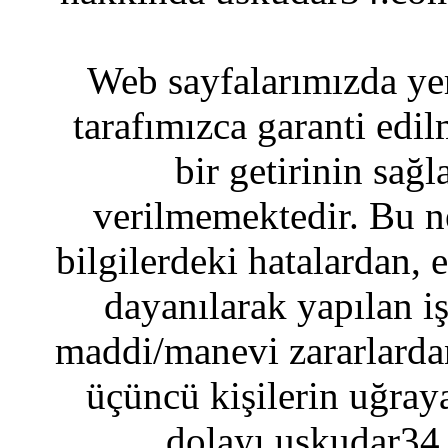
Web sayfalarımızda yer
tarafımızca garanti edil
bir getirinin sağ
verilmemektedir. Bu n
bilgilerdeki hatalardan, 
dayanılarak yapılan i
maddi/manevi zararlardan
üçüncü kişilerin uğraya
dolayı uskudar34