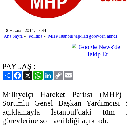
18 Haziran 2014, 17:44
Ana Sayfa
»
Politika
»
MHP İstanbul teşkilatı görevden alındı
PAYLAŞ :
Paylaş
Facebook
X
WhatsApp
LinkedIn
Copy
Email
Link
Milliyetçi Hareket Partisi (MHP) T
Sorumlu Genel Başkan Yardımcısı Şe
açıklamayla İstanbul'daki tüm il
görevlerine son verildiği açıkladı.