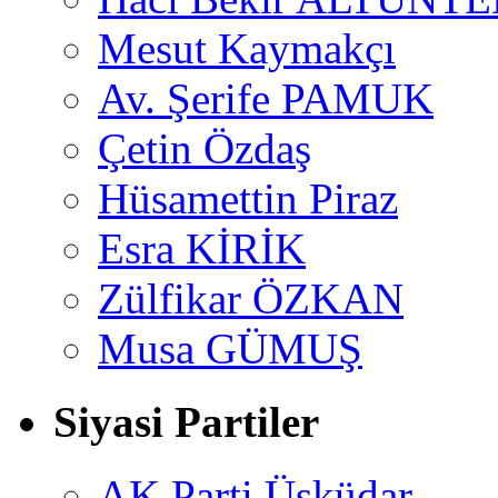
Mesut Kaymakçı
Av. Şerife PAMUK
Çetin Özdaş
Hüsamettin Piraz
Esra KİRİK
Zülfikar ÖZKAN
Musa GÜMUŞ
Siyasi Partiler
AK Parti Üsküdar