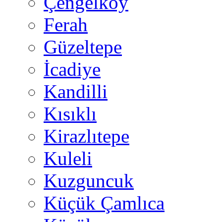
Çengelköy
Ferah
Güzeltepe
İcadiye
Kandilli
Kısıklı
Kirazlıtepe
Kuleli
Kuzguncuk
Küçük Çamlıca