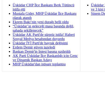
Üsküdar CHP İlçe Başkanı Berk Tütüncü
Üsküdar 
istifa etti
ve 3 kişi 
Mustafa Gider, MHP Üsküdar İlçe Başkanı
Sinem De
olarak atandı
Ekrem Baki’nin yeni durağı belli oldu
“Üsküdar’ın geleceği masa başında değil,
sahada şekillenecek”
Üsküdar AK Parti'de sürpriz istifa! Haberi
Sosyal Medya hesabından duyurdu
Üsküdar İYİ Parti'de bayrak değişimi
Erdem Demir güven tazeledi
Başkan Demir'in listesi basına sızdırıldı
AK Parti Üsküdar İlçe Başkanlığı için Genç
ve Dinamik Başkan Adayı
MHP Üsküdar'dan istişare toplantısı