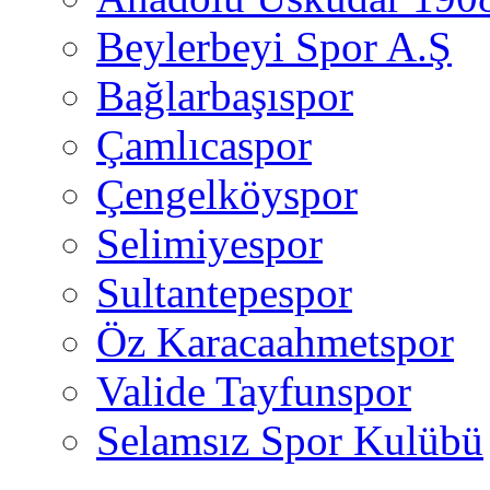
Beylerbeyi Spor A.Ş
Bağlarbaşıspor
Çamlıcaspor
Çengelköyspor
Selimiyespor
Sultantepespor
Öz Karacaahmetspor
Valide Tayfunspor
Selamsız Spor Kulübü