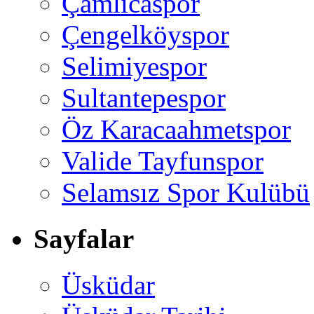
Çamlıcaspor
Çengelköyspor
Selimiyespor
Sultantepespor
Öz Karacaahmetspor
Valide Tayfunspor
Selamsız Spor Kulübü
Sayfalar
Üsküdar