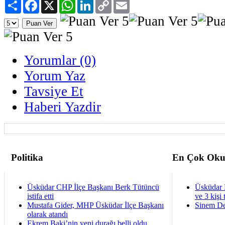
Paylaş
Facebook
X
WhatsApp
LinkedIn
Copy
Email
Link
Yorumlar (0)
Yorum Yaz
Tavsiye Et
Haberi Yazdir
Politika
En Çok Oku
Üsküdar CHP İlçe Başkanı Berk Tütüncü
Üsküdar 
istifa etti
ve 3 kişi 
Mustafa Gider, MHP Üsküdar İlçe Başkanı
Sinem De
olarak atandı
Ekrem Baki’nin yeni durağı belli oldu