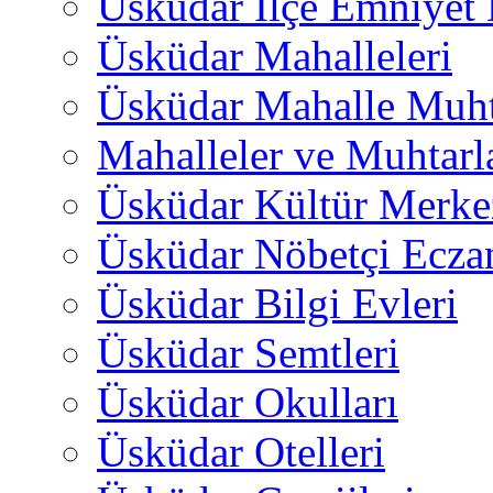
Üsküdar İlçe Emniyet
Üsküdar Mahalleleri
Üsküdar Mahalle Muht
Mahalleler ve Muhtarl
Üsküdar Kültür Merkez
Üsküdar Nöbetçi Ecza
Üsküdar Bilgi Evleri
Üsküdar Semtleri
Üsküdar Okulları
Üsküdar Otelleri