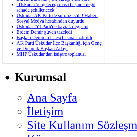
“Üsküdar’ın geleceği masa başında değil,
sahada şekillenecek”
Üsküdar AK Parti'de sürpriz istifa! Haberi
Sosyal Medya hesabından duyurdu
Üsküdar İYİ Parti'de bayrak değişimi
Erdem Demir güven tazeledi
Başkan Demir'in listesi basına sızdırıldı
AK Parti Üsküdar İlçe Başkanlığı için Genç
ve Dinamik Başkan Adayı
MHP Üsküdar'dan istişare toplantısı
Kurumsal
Ana Sayfa
İletişim
Site Kullanım Sözleşm