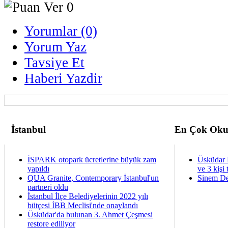
Yorumlar (0)
Yorum Yaz
Tavsiye Et
Haberi Yazdir
İstanbul
En Çok Oku
İSPARK otopark ücretlerine büyük zam
Üsküdar 
yapıldı
ve 3 kişi 
QUA Granite, Contemporary İstanbul'un
Sinem De
partneri oldu
İstanbul İlçe Belediyelerinin 2022 yılı
bütçesi İBB Meclisi'nde onaylandı
Üsküdar'da bulunan 3. Ahmet Çeşmesi
restore ediliyor