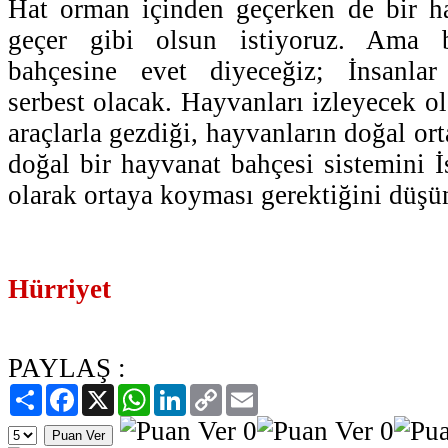
Hat orman içinden geçerken de bir h
geçer gibi olsun istiyoruz. Ama b
bahçesine evet diyeceğiz; İnsanlar
serbest olacak. Hayvanları izleyecek ol
araçlarla gezdiği, hayvanların doğal or
doğal bir hayvanat bahçesi sistemini İ
olarak ortaya koyması gerektiğini düşü
Hürriyet
PAYLAŞ :
Paylaş
Facebook
X
WhatsApp
LinkedIn
Copy
Email
Link