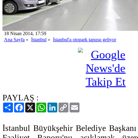
18 Nisan 2014, 17:59
Ana Sayfa
»
İstanbul
»
İstanbul'a otopark tapusu geliyor
PAYLAŞ :
Paylaş
Facebook
X
WhatsApp
LinkedIn
Copy
Email
Link
İstanbul Büyükşehir Belediye Başkanı
Faaliyet Raporu'nu açıklamak üze