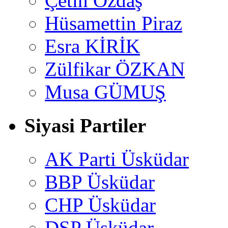
Çetin Özdaş
Hüsamettin Piraz
Esra KİRİK
Zülfikar ÖZKAN
Musa GÜMUŞ
Siyasi Partiler
AK Parti Üsküdar
BBP Üsküdar
CHP Üsküdar
DSP Üsküdar