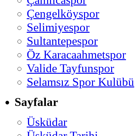
Çengelköyspor
Selimiyespor
Sultantepespor
Öz Karacaahmetspor
Valide Tayfunspor
Selamsız Spor Kulübü
Sayfalar
Üsküdar
Üsküdar Tarihi