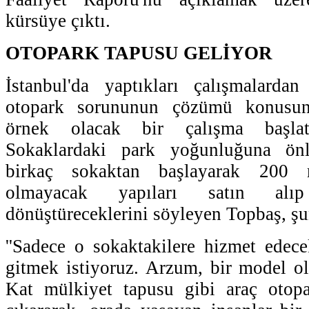
kürsüye çıktı.
OTOPARK TAPUSU GELİYOR
İstanbul'da yaptıkları çalışmalard
otopark sorununun çözümü konusun
örnek olacak bir çalışma başlata
Sokaklardaki park yoğunluğuna önl
birkaç sokaktan başlayarak 200 m
olmayacak yapıları satın alı
dönüştüreceklerini söyleyen Topbaş, şun
''Sadece o sokaktakilere hizmet edec
gitmek istiyoruz. Arzum, bir model o
Kat mülkiyet tapusu gibi araç otop