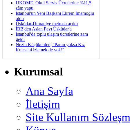
UKOME, Okul Servis Ücretlerine %11,5
zâm yaptı
İstanbul'un Yeni Başkanı Ekrem İmamoğlu
oldu
Üsküdar-Ümraniye metrosu açıldı
İBB'den Aslan Payı Üsküdar'a
İstanbul'da toplu ulaşım ücretlerine zam
geldi
Nezih Küçükerden; ''Paran yoksa Kız
Kulesi'ni izlemek de yok!''
Kurumsal
Ana Sayfa
İletişim
Site Kullanım Sözleşm