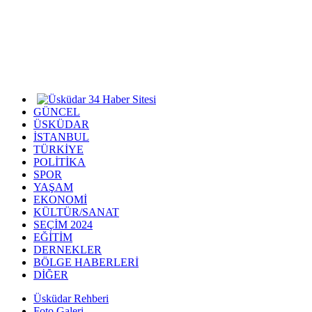
GÜNCEL
ÜSKÜDAR
İSTANBUL
TÜRKİYE
POLİTİKA
SPOR
YAŞAM
EKONOMİ
KÜLTÜR/SANAT
SEÇİM 2024
EĞİTİM
DERNEKLER
BÖLGE HABERLERİ
DİĞER
Üsküdar Rehberi
Foto Galeri