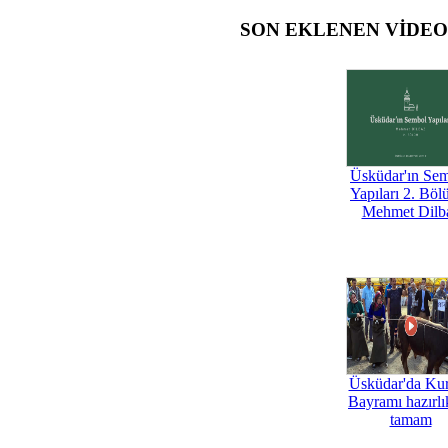
SON EKLENEN VİDE
Üsküdar'ın Se
Yapıları 2. Böl
Mehmet Dilb
Üsküdar'da Ku
Bayramı hazırlık
tamam