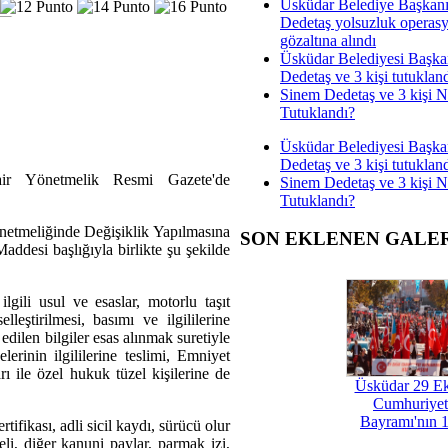
Üsküdar Belediye Başkan
Dedetaş yolsuzluk operas
gözaltına alındı
Üsküdar Belediyesi Başka
Dedetaş ve 3 kişi tutuklan
Sinem Dedetaş ve 3 kişi 
Tutuklandı?
Üsküdar Belediyesi Başka
Dedetaş ve 3 kişi tutuklan
Dair Yönetmelik Resmi Gazete'de
Sinem Dedetaş ve 3 kişi 
Tutuklandı?
önetmeliğinde Değişiklik Yapılmasına
SON EKLENEN GALE
addesi başlığıyla birlikte şu şekilde
ilgili usul ve esaslar, motorlu taşıt
lleştirilmesi, basımı ve ilgililerine
edilen bilgiler esas alınmak suretiyle
erinin ilgililerine teslimi, Emniyet
 ile özel hukuk tüzel kişilerine de
Üsküdar 29 E
Cumhuriyet
Bayramı'nın 1
tifikası, adli sicil kaydı, sürücü olur
eli, diğer kanuni paylar, parmak izi,