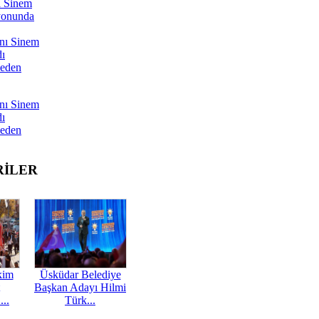
ı Sinem
yonunda
nı Sinem
dı
Neden
nı Sinem
dı
Neden
RİLER
kim
Üsküdar Belediye
Başkan Adayı Hilmi
...
Türk...