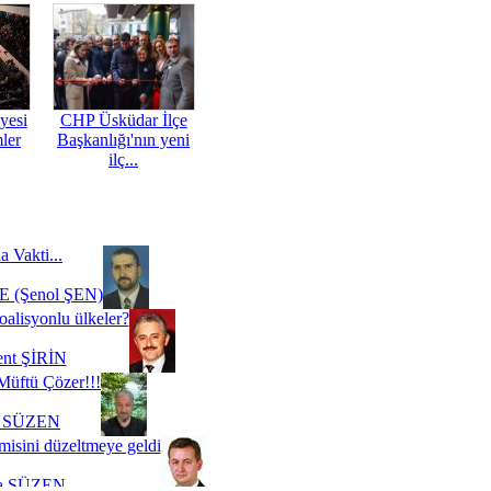
yesi
CHP Üsküdar İlçe
mler
Başkanlığı'nın yeni
ilç...
a Vakti...
 (Şenol ŞEN)
oalisyonlu ülkeler?
ent ŞİRİN
Müftü Çözer!!!
i SÜZEN
misini düzeltmeye geldi
a SÜZEN