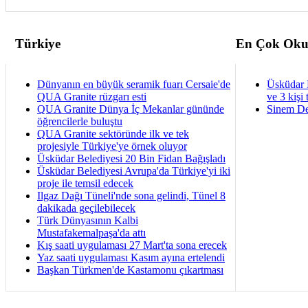
Türkiye
En Çok Oku
Dünyanın en büyük seramik fuarı Cersaie'de
Üsküdar 
QUA Granite rüzgarı esti
ve 3 kişi 
QUA Granite Dünya İç Mekanlar gününde
Sinem De
öğrencilerle buluştu
QUA Granite sektöründe ilk ve tek
projesiyle Türkiye'ye örnek oluyor
Üsküdar Belediyesi 20 Bin Fidan Bağışladı
Üsküdar Belediyesi Avrupa'da Türkiye'yi iki
proje ile temsil edecek
Ilgaz Dağı Tüneli'nde sona gelindi, Tünel 8
dakikada geçilebilecek
Türk Dünyasının Kalbi
Mustafakemalpaşa'da attı
Kış saati uygulaması 27 Mart'ta sona erecek
Yaz saati uygulaması Kasım ayına ertelendi
Başkan Türkmen'de Kastamonu çıkartması