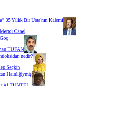
Biz buyuz...
 SOYSEVİNÇ
a” 35 Yıllık Bir Usta'nın Kalemi
Mertol Canel
Göç ;
ihan TUFAN
tioksidan nedir?
ep Seçkin
an Hainliğiymiş
kir ALTUNTEL
adde Bağımlılığı
t Kaymakçı
 Bir Süre De Olsa Burdayız
aş ŞENEL
ti Kalmadı Üstadım!
ı