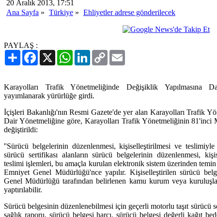
20 Aralık 2013, 17:51
Ana Sayfa
»
Türkiye
»
Ehliyetler adrese gönderilecek
PAYLAŞ :
Paylaş
Facebook
X
WhatsApp
LinkedIn
Copy
Email
Link
Karayolları Trafik Yönetmeliğinde Değişiklik Yapılmasına 
yayımlanarak yürürlüğe girdi.
İçişleri Bakanlığı'nın Resmi Gazete'de yer alan Karayolları Trafik Y
Dair Yönetmeliğine göre, Karayolları Trafik Yönetmeliğinin 81'inci M
değiştirildi:
''Sürücü belgelerinin düzenlenmesi, kişiselleştirilmesi ve teslimiyle 
sürücü sertifikası alanların sürücü belgelerinin düzenlenmesi, kişise
teslimi işlemleri, bu amaçla kurulan elektronik sistem üzerinden temin 
Emniyet Genel Müdürlüğü'nce yapılır. Kişiselleştirilen sürücü belgel
Genel Müdürlüğü tarafından belirlenen kamu kurum veya kuruluşları
yaptırılabilir.
Sürücü belgesinin düzenlenebilmesi için geçerli motorlu taşıt sürücü ser
sağlık raporu, sürücü belgesi harcı, sürücü belgesi değerli kağıt bed