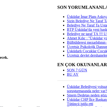
SON YORUMLANANL
Üsküdar İmar Planı Askıya
Sizin Belediye Ne Taraf Ta
Belediye Ne Taraf Ta Ust
BTP Üsküdar'da yeni başka
Belediye ne taraf TA !!!
Ahmet Kılıç : ''Üsküdar yıl
Bülbülderesi mezarlığının gi
Ücretsiz Psikolojik Danış
Üsküdarlı Çocuklar Çocuk
Ücretsiz devlet dershaneler
lecek.
EN ÇOK OKUNANLAR
SON 7 GÜN
BU AY
Üsküdar Belediyesi yolsu
soruşturmasında neler var?
Sinem Dedetaş neden gözal
Üsküdar CHP İlçe Başkan
Tütüncü istifa etti