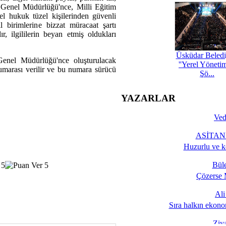
et Genel Müdürlüğü'nce, Milli Eğitim
l hukuk tüzel kişilerinden güvenli
l birimlerine bizzat müracaat şartı
ır, ilgililerin beyan etmiş oldukları
Üsküdar Beledi
 Genel Müdürlüğü'nce oluşturulacak
''Yerel Yöneti
numarası verilir ve bu numara sürücü
Şö...
YAZARLAR
Ved
ASİTANE
Huzurlu ve k
Bül
Çözerse 
Al
Sıra halkın ekono
Ziy