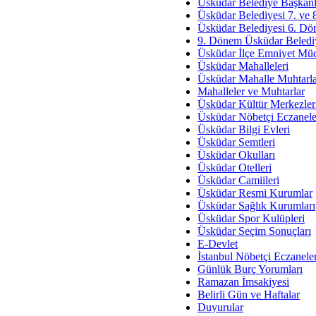
Av. Ş
Üsküdar Belediye Başkanl
Üsküdar Belediyesi 7. ve
İmar Sorunlarının Genel Ç
Üsküdar Belediyesi 6. Dö
9. Dönem Üsküdar Belediy
Çet
Üsküdar İlçe Emniyet Mü
Arakan Ner
Üsküdar Mahalleleri
Üsküdar Mahalle Muhtarla
Hüsam
Mahalleler ve Muhtarlar
Bayramın Mü
Üsküdar Kültür Merkezler
Üsküdar Nöbetçi Eczanele
Es
Üsküdar Bilgi Evleri
Ruhsal Yön
Üsküdar Semtleri
Üsküdar Okulları
Zülf
Üsküdar Otelleri
Üsküdar Kar
Üsküdar Camiileri
Üsküdar Resmi Kurumlar
Mus
Üsküdar Sağlık Kurumları
Üsküdar Spor Kulüpleri
Üsküdar Seçim Sonuçları
E-Devlet
İstanbul Nöbetçi Eczanele
Günlük Burç Yorumları
Ramazan İmsakiyesi
Belirli Gün ve Haftalar
Duyurular