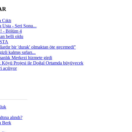
AR
 Çıktı
 Usta - Seri Sonu...
a! - Bölüm 4
n belli oldu
 USTA
lardır bir 'durak' olmaktan öte geçemedi''
zli kalmış sırları...
manlık Merkezi hizmete girdi
 Köyü Projesi ile Doğal Ortamda büyüyecek
i açılıyor
zluk
tına alındı?
ı Berk