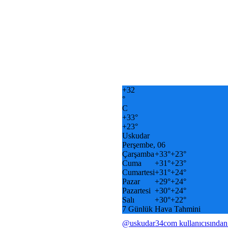
+
32
°
C
+
33°
+
23°
Uskudar
Perşembe, 06
Çarşamba
+
33°
+
23°
Cuma
+
31°
+
23°
Cumartesi
+
31°
+
24°
Pazar
+
29°
+
24°
Pazartesi
+
30°
+
24°
Salı
+
30°
+
22°
7 Günlük Hava Tahmini
@uskudar34com kullanıcısından