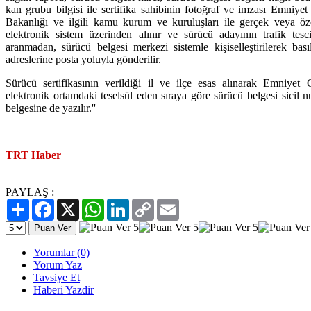
kan grubu bilgisi ile sertifika sahibinin fotoğraf ve imzası Emniy
Bakanlığı ve ilgili kamu kurum ve kuruluşları ile gerçek veya öze
elektronik sistem üzerinden alınır ve sürücü adayının trafik tesci
aranmadan, sürücü belgesi merkezi sistemle kişiselleştirilerek basıl
adreslerine posta yoluyla gönderilir.
Sürücü sertifikasının verildiği il ve ilçe esas alınarak Emniyet
elektronik ortamdaki teselsül eden sıraya göre sürücü belgesi sicil 
belgesine de yazılır.''
TRT Haber
PAYLAŞ :
Paylaş
Facebook
X
WhatsApp
LinkedIn
Copy
Email
Link
Yorumlar (0)
Yorum Yaz
Tavsiye Et
Haberi Yazdir