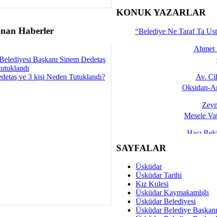
İşte 
KONUK YAZARLAR
Yalçın
nan Haberler
“Belediye Ne Taraf Ta Ust
Ahmet 
Belediyesi Başkanı Sinem Dedetaş
tutuklandı
detaş ve 3 kişi Neden Tutuklandı?
Av. C
Oksidan-An
Zeyn
Mesele Vat
Hacı Be
Okullarda M
SAYFALAR
Mesu
Üsküdar
Dünya Fani, Ama Kısa
Üsküdar Tarihi
Kız Kulesi
Sav
Üsküdar Kaymakamlığı
Hukukun Adale
Üsküdar Belediyesi
Üsküdar Belediye Başkan