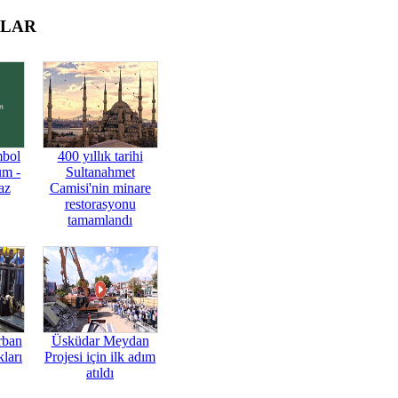
OLAR
mbol
400 yıllık tarihi
üm -
Sultanahmet
az
Camisi'nin minare
restorasyonu
tamamlandı
rban
Üsküdar Meydan
ları
Projesi için ilk adım
atıldı