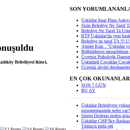
SON YORUMLANANL
Üsküdar İmar Planı Askıya
Sizin Belediye Ne Taraf Ta
Belediye Ne Taraf Ta Ust
BTP Üsküdar'da yeni başka
Belediye ne taraf TA !!!
konuşuldu
Ahmet Kılıç : ''Üsküdar yıl
Bülbülderesi mezarlığının gi
Ücretsiz Psikolojik Danış
adıköy Belediyesi ikinci,
Üsküdarlı Çocuklar Çocuk
Ücretsiz devlet dershaneler
EN ÇOK OKUNANLAR
SON 7 GÜN
BU AY
Üsküdar Belediyesi yolsu
soruşturmasında neler var?
Sinem Dedetaş neden gözal
Üsküdar CHP İlçe Başkan
Tütüncü istifa etti