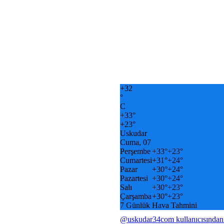
+
32
°
C
+
33°
+
23°
Uskudar
Cuma, 07
Perşembe
+
33°
+
23°
Cumartesi
+
31°
+
24°
Pazar
+
30°
+
24°
Pazartesi
+
30°
+
24°
Salı
+
30°
+
23°
Çarşamba
+
30°
+
23°
7 Günlük Hava Tahmini
@uskudar34com kullanıcısından