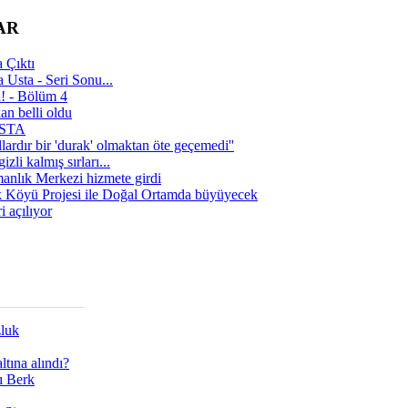
AR
 Çıktı
 Usta - Seri Sonu...
a! - Bölüm 4
n belli oldu
 USTA
lardır bir 'durak' olmaktan öte geçemedi''
zli kalmış sırları...
manlık Merkezi hizmete girdi
 Köyü Projesi ile Doğal Ortamda büyüyecek
i açılıyor
zluk
tına alındı?
ı Berk