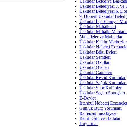
Av. Ş
Üsküdar Belediye Başkanl
Üsküdar Belediyesi 7. ve
İmar Sorunlarının Genel Ç
Üsküdar Belediyesi 6. Dö
9. Dönem Üsküdar Belediy
Çet
Üsküdar İlçe Emniyet Mü
Arakan Ner
Üsküdar Mahalleleri
Üsküdar Mahalle Muhtarla
Hüsam
Mahalleler ve Muhtarlar
Bayramın Mü
Üsküdar Kültür Merkezler
Üsküdar Nöbetçi Eczanele
Es
Üsküdar Bilgi Evleri
Ruhsal Yön
Üsküdar Semtleri
Üsküdar Okulları
Zülf
Üsküdar Otelleri
Üsküdar Kar
Üsküdar Camiileri
Üsküdar Resmi Kurumlar
Mus
Üsküdar Sağlık Kurumları
Üsküdar Spor Kulüpleri
Üsküdar Seçim Sonuçları
E-Devlet
İstanbul Nöbetçi Eczanele
Günlük Burç Yorumları
Ramazan İmsakiyesi
Belirli Gün ve Haftalar
Duyurular