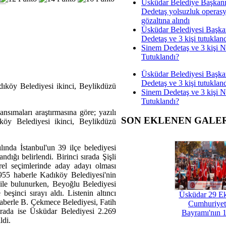
Üsküdar Belediye Başkan
Dedetaş yolsuzluk operas
gözaltına alındı
Üsküdar Belediyesi Başka
Dedetaş ve 3 kişi tutuklan
Sinem Dedetaş ve 3 kişi 
Tutuklandı?
Üsküdar Belediyesi Başka
Dedetaş ve 3 kişi tutuklan
dıköy Belediyesi ikinci, Beylikdüzü
Sinem Dedetaş ve 3 kişi 
Tutuklandı?
ansımaları araştırmasına göre; yazılı
SON EKLENEN GALE
köy Belediyesi ikinci, Beylikdüzü
lında İstanbul'un 39 ilçe belediyesi
dığı belirlendi. Birinci sırada Şişli
rel seçimlerinde aday adayı olması
 3.955 haberle Kadıköy Belediyesi'nin
ile bulunurken, Beyoğlu Belediyesi
şinci sırayı aldı. Listenin altıncı
Üsküdar 29 E
 haberle B. Çekmece Belediyesi, Fatih
Cumhuriyet
rada ise Üsküdar Belediyesi 2.269
Bayramı'nın 1
ldi.