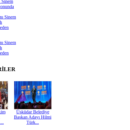
ı Sinem
yonunda
nı Sinem
dı
Neden
nı Sinem
dı
Neden
RİLER
kim
Üsküdar Belediye
Başkan Adayı Hilmi
...
Türk...