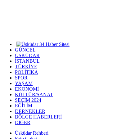
GÜNCEL
ÜSKÜDAR
İSTANBUL
TÜRKİYE
POLİTİKA
SPOR
YAŞAM
EKONOMİ
KÜLTÜR/SANAT
SEÇİM 2024
EĞİTİM
DERNEKLER
BÖLGE HABERLERİ
DİĞER
Üsküdar Rehberi
Foto Galeri