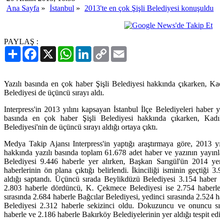
Ana Sayfa
»
İstanbul
»
2013'te en çok Şişli Belediyesi konuşuldu
PAYLAŞ :
Paylaş
Facebook
X
WhatsApp
LinkedIn
Copy
Email
Link
Yazılı basında en çok haber Şişli Belediyesi hakkında çıkarken, Ka
Belediyesi de üçüncü sırayı aldı.
Interpress'in 2013 yılını kapsayan İstanbul İlçe Belediyeleri haber y
basında en çok haber Şişli Belediyesi hakkında çıkarken, Kadı
Belediyesi'nin de üçüncü sırayı aldığı ortaya çıktı.
Medya Takip Ajansı Interpress'in yaptığı araştırmaya göre, 2013 yı
hakkında yazılı basında toplam 61.678 adet haber ve yazının yayınlan
Belediyesi 9.446 haberle yer alırken, Başkan Sarıgül'ün 2014 ye
haberlerinin ön plana çıktığı belirlendi. İkinciliği isminin geçtiği
aldığı saptandı. Üçüncü sırada Beylikdüzü Belediyesi 3.154 haber 
2.803 haberle dördüncü, K. Çekmece Belediyesi ise 2.754 haberle be
sırasında 2.684 haberle Bağcılar Belediyesi, yedinci sırasında 2.524
Belediyesi 2.312 haberle sekizinci oldu. Dokuzuncu ve onuncu sı
haberle ve 2.186 haberle Bakırköy Belediyelerinin yer aldığı tespit edi