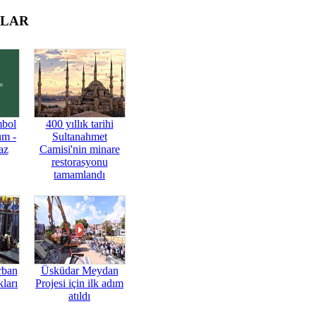
OLAR
mbol
400 yıllık tarihi
üm -
Sultanahmet
az
Camisi'nin minare
restorasyonu
tamamlandı
rban
Üsküdar Meydan
ları
Projesi için ilk adım
atıldı