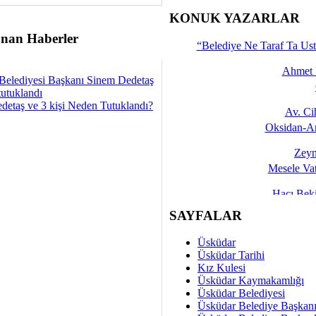
İşte 
KONUK YAZARLAR
nan Haberler
Yalçın
“Belediye Ne Taraf Ta Ust
Ahmet 
Belediyesi Başkanı Sinem Dedetaş
tutuklandı
detaş ve 3 kişi Neden Tutuklandı?
Av. C
Oksidan-An
Zeyn
Mesele Vat
Hacı Be
Okullarda M
SAYFALAR
Mesu
Üsküdar
Dünya Fani, Ama Kısa
Üsküdar Tarihi
Kız Kulesi
Sav
Üsküdar Kaymakamlığı
Hukukun Adale
Üsküdar Belediyesi
Üsküdar Belediye Başkan