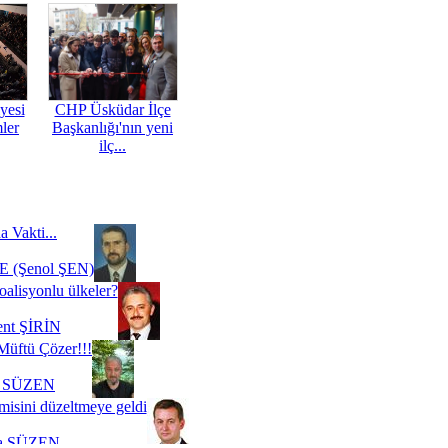
yesi
CHP Üsküdar İlçe
mler
Başkanlığı'nın yeni
ilç...
a Vakti...
 (Şenol ŞEN)
oalisyonlu ülkeler?
ent ŞİRİN
Müftü Çözer!!!
i SÜZEN
misini düzeltmeye geldi
a SÜZEN