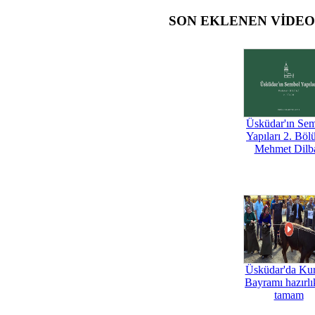
SON EKLENEN VİDE
Üsküdar'ın Se
Yapıları 2. Böl
Mehmet Dilb
Üsküdar'da Ku
Bayramı hazırlık
tamam