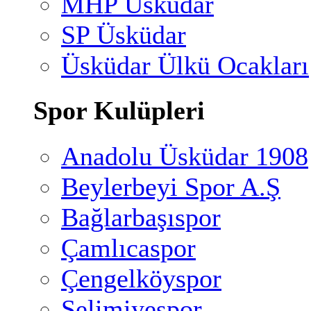
MHP Üsküdar
SP Üsküdar
Üsküdar Ülkü Ocakları
Spor Kulüpleri
Anadolu Üsküdar 1908
Beylerbeyi Spor A.Ş
Bağlarbaşıspor
Çamlıcaspor
Çengelköyspor
Selimiyespor