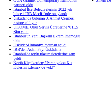
QUA Granite, Contemporary İstanbul'un
Sinem De
partneri oldu
İstanbul İlçe Belediyelerinin 2022 yılı
bütçesi İBB Meclisi'nde onaylandı
Üsküdar'da bulunan 3. Ahmet Çeşmesi
restore ediliyor
UKOME, Okul Servis Ücretlerine %11,5
zâm yaptı
İstanbul'un Yeni Başkanı Ekrem İmamoğlu
oldu
Üsküdar-Ümraniye metrosu açıldı
İBB'den Aslan Payı Üsküdar'a
İstanbul'da toplu ulaşım ücretlerine zam
geldi
Nezih Küçükerden; ''Paran yoksa Kız
Kulesi'ni izlemek de yok!''