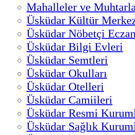
Mahalleler ve Muhtarl
Üsküdar Kültür Merkez
Üsküdar Nöbetçi Eczan
Üsküdar Bilgi Evleri
Üsküdar Semtleri
Üsküdar Okulları
Üsküdar Otelleri
Üsküdar Camiileri
Üsküdar Resmi Kuruml
Üsküdar Sağlık Kuruml