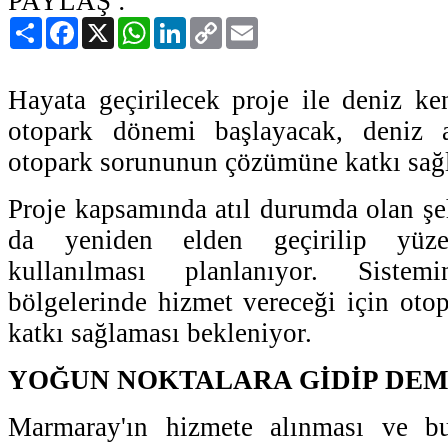
PAYLAŞ :
Paylaş
Facebook
X
WhatsApp
LinkedIn
Copy
Email
Link
Hayata geçirilecek proje ile deniz ken
otopark dönemi başlayacak, deniz al
otopark sorununun çözümüne katkı sağ
Proje kapsamında atıl durumda olan şeh
da yeniden elden geçirilip yüz
kullanılması planlanıyor. Siste
bölgelerinde hizmet vereceği için ot
katkı sağlaması bekleniyor.
YOĞUN NOKTALARA GİDİP DEM
Marmaray'ın hizmete alınması ve bu