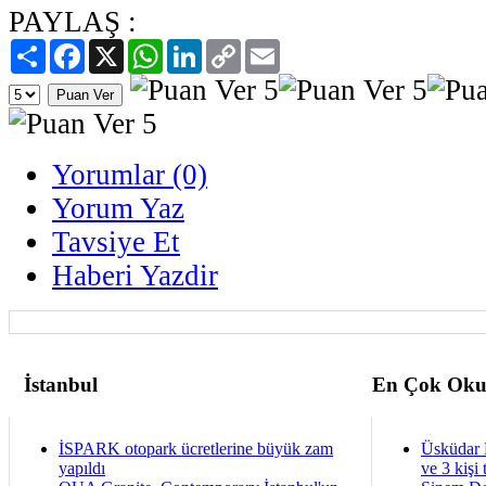
PAYLAŞ :
Paylaş
Facebook
X
WhatsApp
LinkedIn
Copy
Email
Link
Yorumlar (0)
Yorum Yaz
Tavsiye Et
Haberi Yazdir
İstanbul
En Çok Oku
İSPARK otopark ücretlerine büyük zam
Üsküdar 
yapıldı
ve 3 kişi 