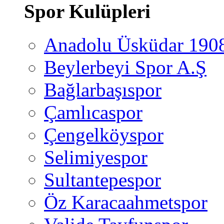
Spor Kulüpleri
Anadolu Üsküdar 190
Beylerbeyi Spor A.Ş
Bağlarbaşıspor
Çamlıcaspor
Çengelköyspor
Selimiyespor
Sultantepespor
Öz Karacaahmetspor