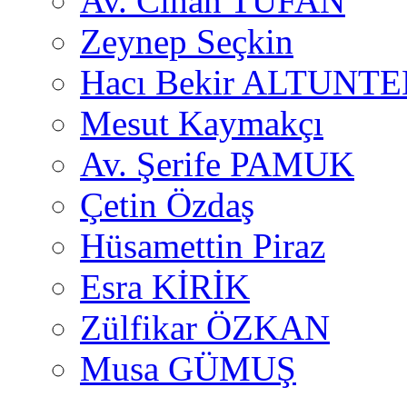
Av. Cihan TUFAN
Zeynep Seçkin
Hacı Bekir ALTUNTE
Mesut Kaymakçı
Av. Şerife PAMUK
Çetin Özdaş
Hüsamettin Piraz
Esra KİRİK
Zülfikar ÖZKAN
Musa GÜMUŞ