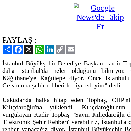
PAYLAŞ :
Paylaş
Facebook
X
WhatsApp
LinkedIn
Copy
Email
Link
İstanbul Büyükşehir Belediye Başkanı kadir To
daha istanbul'da neler olduğunu bilmiyor. G
Kâğıthane'ye Kağıttepe diyor. Önce İstanbul'u
Gelsin ona şehir rehberi hediye edeyim” dedi.
Üsküdar'da halka hitap eden Topbaş, CHP'ni
Kılıçdaroğlu'na yüklendi. Kılıçdaroğlu'nun 
vurgulayan Kadir Topbaş “Sayın Kılıçdaroğlu ö
'Elektronik Şehir Rehberi' verebiliriz, İstanbul'a 
rehber yapacağız diyor. İstanbul Büyükşehir Be