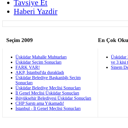
Tavsiye Et
Haberi Yazdir
Seçim 2009
En Çok Oku
Üsküdar Mahalle Muhtarları
Üsküdar 
Üsküdar Seçim Sonuçları
ve 3 kişi 
FARK VAR!
Sinem De
AKP, İstanbul'da durakladı
Üsküdar Belediye Başkanlığı Seçim
Sonuçları
Üsküdar Belediye Meclisi Sonuçları
İl Genel Meclisi Üsküdar Sonuçları
Büyüksehir Belediyesi Üsküdar Sonuçları
CHP Sarstı ama Yıkamadı!
İstanbul - İl Genel Meclisi Sonuçları