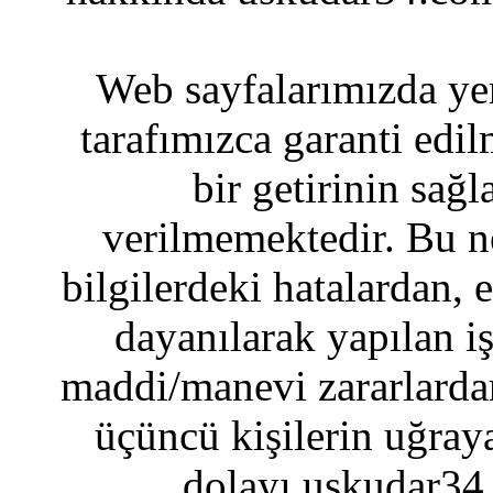
Web sayfalarımızda yer
tarafımızca garanti edil
bir getirinin sağ
verilmemektedir. Bu n
bilgilerdeki hatalardan, 
dayanılarak yapılan i
maddi/manevi zararlardan
üçüncü kişilerin uğraya
dolayı uskudar34