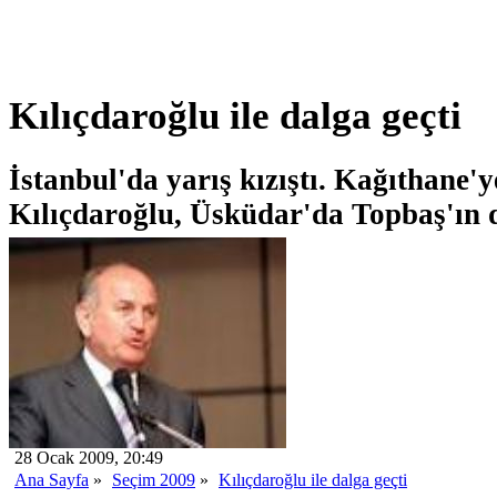
Kılıçdaroğlu ile dalga geçti
İstanbul'da yarış kızıştı. Kağıthane'
Kılıçdaroğlu, Üsküdar'da Topbaş'ın d
28 Ocak 2009, 20:49
Ana Sayfa
»
Seçim 2009
»
Kılıçdaroğlu ile dalga geçti