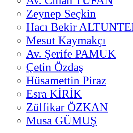
Av. Cihan TUFAN
Zeynep Seçkin
Hacı Bekir ALTUNTE
Mesut Kaymakçı
Av. Şerife PAMUK
Çetin Özdaş
Hüsamettin Piraz
Esra KİRİK
Zülfikar ÖZKAN
Musa GÜMUŞ