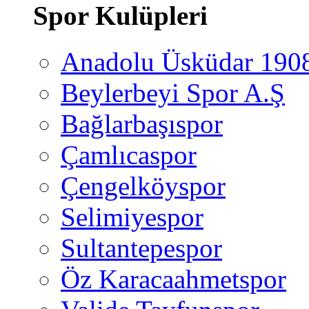
Spor Kulüpleri
Anadolu Üsküdar 190
Beylerbeyi Spor A.Ş
Bağlarbaşıspor
Çamlıcaspor
Çengelköyspor
Selimiyespor
Sultantepespor
Öz Karacaahmetspor