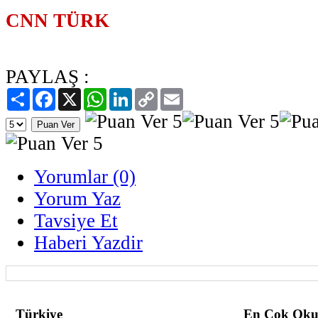
CNN TÜRK
PAYLAŞ :
Paylaş
Facebook
X
WhatsApp
LinkedIn
Copy
Email
Link
Yorumlar (0)
Yorum Yaz
Tavsiye Et
Haberi Yazdir
Türkiye
En Çok Oku