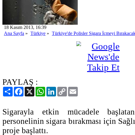
18 Kasım 2013, 16:39
Ana Sayfa
»
Türkiye
»
Türkiye'de Polisler Sigara İçmeyi Bırakacak
PAYLAŞ :
Paylaş
Facebook
X
WhatsApp
LinkedIn
Copy
Email
Link
Sigarayla etkin mücadele başlata
personelinin sigara bırakması için Sağlı
proje başlattı.