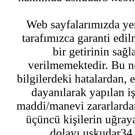
Web sayfalarımızda yer
tarafımızca garanti edil
bir getirinin sağ
verilmemektedir. Bu n
bilgilerdeki hatalardan, 
dayanılarak yapılan i
maddi/manevi zararlardan
üçüncü kişilerin uğraya
dolayı uskudar34