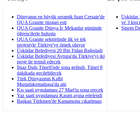
Dünyanın en büyük seramik fuarı Cersaie'de
Üsküdar 
QUA Granite rüzgarı esti
ve 3 kişi 
QUA Granite Dünya İç Mekanlar gününde
Sinem De
öğrencilerle buluştu
QUA Granite sektöründe ilk ve tek
projesiyle Türkiye'ye örnek oluyor
Üsküdar Belediyesi 20 Bin Fidan Bağışladı
Üsküdar Belediyesi Avrupa'da Türkiye'yi iki
proje ile temsil edecek
Ilgaz Dağı Tüneli'nde sona gelindi, Tünel 8
dakikada geçilebilecek
Türk Dünyasının Kalbi
Mustafakemalpaşa'da attı
Kış saati uygulaması 27 Mart'ta sona erecek
Yaz saati uygulaması Kasım ayına ertelendi
Başkan Türkmen'de Kastamonu çıkartması