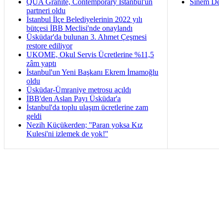
QUA Granite, Contemporary İstanbul'un
Sinem De
partneri oldu
İstanbul İlçe Belediyelerinin 2022 yılı
bütçesi İBB Meclisi'nde onaylandı
Üsküdar'da bulunan 3. Ahmet Çeşmesi
restore ediliyor
UKOME, Okul Servis Ücretlerine %11,5
zâm yaptı
İstanbul'un Yeni Başkanı Ekrem İmamoğlu
oldu
Üsküdar-Ümraniye metrosu açıldı
İBB'den Aslan Payı Üsküdar'a
İstanbul'da toplu ulaşım ücretlerine zam
geldi
Nezih Küçükerden; ''Paran yoksa Kız
Kulesi'ni izlemek de yok!''