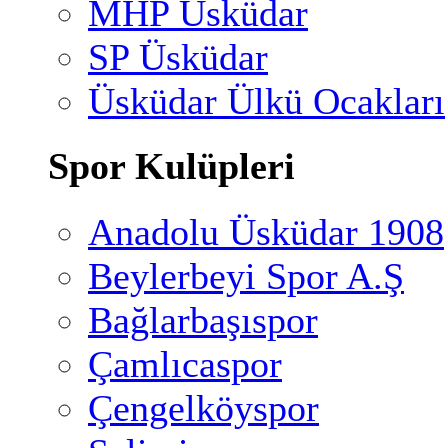
MHP Üsküdar
SP Üsküdar
Üsküdar Ülkü Ocakları
Spor Kulüpleri
Anadolu Üsküdar 1908
Beylerbeyi Spor A.Ş
Bağlarbaşıspor
Çamlıcaspor
Çengelköyspor