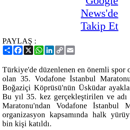
PAYLAŞ :
Paylaş
Facebook
X
WhatsApp
LinkedIn
Copy
Email
Link
Türkiye'de düzenlenen en önemli spor 
olan 35. Vodafone İstanbul Maratonu'
Boğaziçi Köprüsü'nün Üsküdar ayakları
Bu yıl 35. kez gerçekleştirilen ve adı
Maratonu'ndan Vodafone İstanbul Ma
organizasyon kapsamında halk yürüy
bin kişi katıldı.