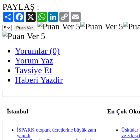
PAYLAŞ :
Paylaş
Facebook
X
WhatsApp
LinkedIn
Copy
Email
Link
Yorumlar (0)
Yorum Yaz
Tavsiye Et
Haberi Yazdir
İstanbul
En Çok Oku
İSPARK otopark ücretlerine büyük zam
Üsküdar 
yapıldı
ve 3 kişi 