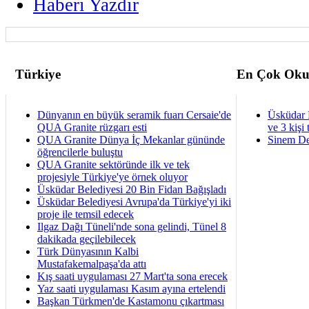
Haberi Yazdir
Türkiye
En Çok Oku
Dünyanın en büyük seramik fuarı Cersaie'de
Üsküdar 
QUA Granite rüzgarı esti
ve 3 kişi 
QUA Granite Dünya İç Mekanlar gününde
Sinem De
öğrencilerle buluştu
QUA Granite sektöründe ilk ve tek
projesiyle Türkiye'ye örnek oluyor
Üsküdar Belediyesi 20 Bin Fidan Bağışladı
Üsküdar Belediyesi Avrupa'da Türkiye'yi iki
proje ile temsil edecek
Ilgaz Dağı Tüneli'nde sona gelindi, Tünel 8
dakikada geçilebilecek
Türk Dünyasının Kalbi
Mustafakemalpaşa'da attı
Kış saati uygulaması 27 Mart'ta sona erecek
Yaz saati uygulaması Kasım ayına ertelendi
Başkan Türkmen'de Kastamonu çıkartması