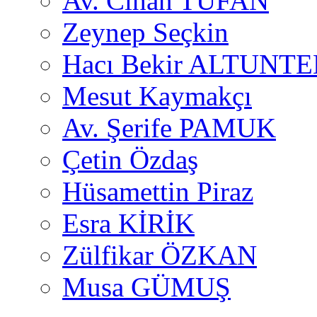
Av. Cihan TUFAN
Zeynep Seçkin
Hacı Bekir ALTUNTE
Mesut Kaymakçı
Av. Şerife PAMUK
Çetin Özdaş
Hüsamettin Piraz
Esra KİRİK
Zülfikar ÖZKAN
Musa GÜMUŞ