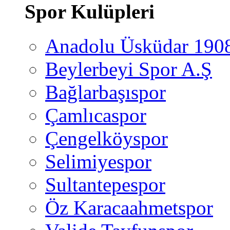
Spor Kulüpleri
Anadolu Üsküdar 190
Beylerbeyi Spor A.Ş
Bağlarbaşıspor
Çamlıcaspor
Çengelköyspor
Selimiyespor
Sultantepespor
Öz Karacaahmetspor