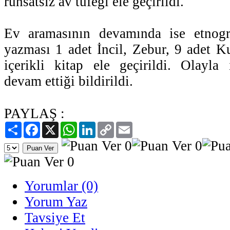
ruhsatsız av tüfeği ele geçirildi.
Ev aramasının devamında ise etnogr
yazması 1 adet İncil, Zebur, 9 adet K
içerikli kitap ele geçirildi. Olayla 
devam ettiği bildirildi.
PAYLAŞ :
Paylaş
Facebook
X
WhatsApp
LinkedIn
Copy
Email
Link
Yorumlar (0)
Yorum Yaz
Tavsiye Et