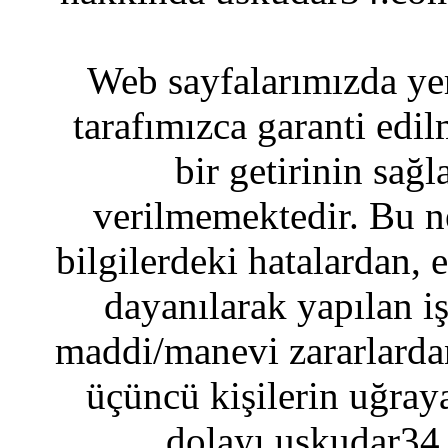
Web sayfalarımızda yer
tarafımızca garanti edil
bir getirinin sağ
verilmemektedir. Bu n
bilgilerdeki hatalardan, 
dayanılarak yapılan i
maddi/manevi zararlardan
üçüncü kişilerin uğraya
dolayı uskudar34