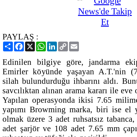
PAYLAŞ :
Paylaş
Facebook
X
WhatsApp
LinkedIn
Copy
Email
Link
Edinilen bilgiye göre, jandarma ekip
Emirler köyünde yaşayan A.T.'nin (7
silah bulundurduğu ihbarını aldı. Bu
savcılıktan alınan arama kararı ile eve
Yapılan operasyonda ikisi 7.65 milim
yapımı Browming marka, biri ise el 
olmak üzere 3 adet ruhsatsız tabanca, 
adet şarjör ve 108 adet 7.65 mm çapı