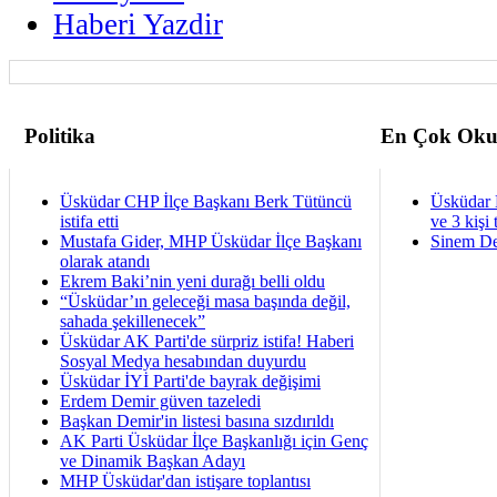
Haberi Yazdir
Politika
En Çok Oku
Üsküdar CHP İlçe Başkanı Berk Tütüncü
Üsküdar 
istifa etti
ve 3 kişi 
Mustafa Gider, MHP Üsküdar İlçe Başkanı
Sinem De
olarak atandı
Ekrem Baki’nin yeni durağı belli oldu
“Üsküdar’ın geleceği masa başında değil,
sahada şekillenecek”
Üsküdar AK Parti'de sürpriz istifa! Haberi
Sosyal Medya hesabından duyurdu
Üsküdar İYİ Parti'de bayrak değişimi
Erdem Demir güven tazeledi
Başkan Demir'in listesi basına sızdırıldı
AK Parti Üsküdar İlçe Başkanlığı için Genç
ve Dinamik Başkan Adayı
MHP Üsküdar'dan istişare toplantısı