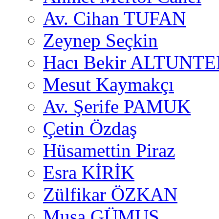
Av. Cihan TUFAN
Zeynep Seçkin
Hacı Bekir ALTUNTE
Mesut Kaymakçı
Av. Şerife PAMUK
Çetin Özdaş
Hüsamettin Piraz
Esra KİRİK
Zülfikar ÖZKAN
Musa GÜMUŞ