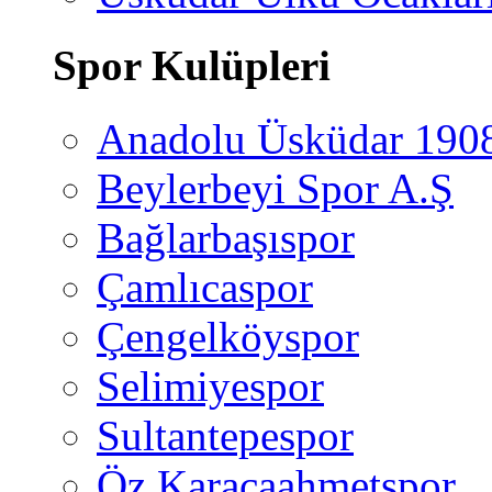
Spor Kulüpleri
Anadolu Üsküdar 190
Beylerbeyi Spor A.Ş
Bağlarbaşıspor
Çamlıcaspor
Çengelköyspor
Selimiyespor
Sultantepespor
Öz Karacaahmetspor