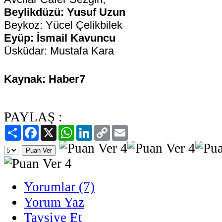
Beylikdüzü: Yusuf Uzun
Beykoz: Yücel Çelikbilek
Eyüp: İsmail Kavuncu
Üsküdar: Mustafa Kara
Kaynak: Haber7
PAYLAŞ :
Paylaş
Facebook
X
WhatsApp
LinkedIn
Copy
Email
Link
Yorumlar (7)
Yorum Yaz
Tavsiye Et