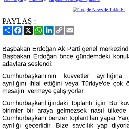
PAYLAŞ :
Paylaş
Facebook
X
WhatsApp
LinkedIn
Copy
Email
Link
Başbakan Erdoğan Ak Parti genel merkezinde p
Başbakan Erdoğan önce gündemdeki konula
adaylara seslendi:
Cumhurbaşkanı'nın kuvvetler ayrılığına 
ayrılığını ihlal ettiğini veya Türkiye'de çok
mesajını vermeye çalışıyorlar.
Cumhurbaşkanlığındaki toplantı için Bu kuv
birimler bir araya gelmezsek nasıl ülke
Cumhurbaşkanı benzer toplantıları yapar Yarg
ayrılığı geçerlidir. Bize savcılık yap diyor