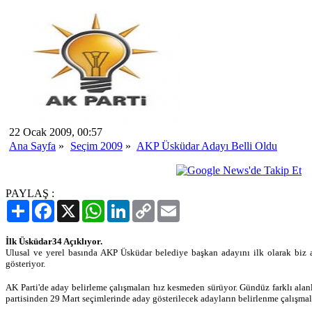
22 Ocak 2009, 00:57
Ana Sayfa
»
Seçim 2009
»
AKP Üsküdar Adayı Belli Oldu
PAYLAŞ :
Paylaş
Facebook
X
WhatsApp
LinkedIn
Copy
Email
Link
İlk Üsküdar34 Açıklıyor.
Ulusal ve yerel basında AKP Üsküdar belediye başkan adayını ilk olarak biz a
gösteriyor.
AK Parti'de aday belirleme çalışmaları hız kesmeden sürüyor. Gündüz farklı ala
partisinden 29 Mart seçimlerinde aday gösterilecek adayların belirlenme çalışmala