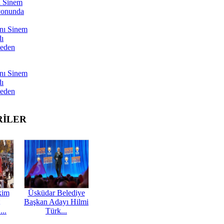
ı Sinem
yonunda
nı Sinem
dı
Neden
nı Sinem
dı
Neden
RİLER
kim
Üsküdar Belediye
Başkan Adayı Hilmi
...
Türk...