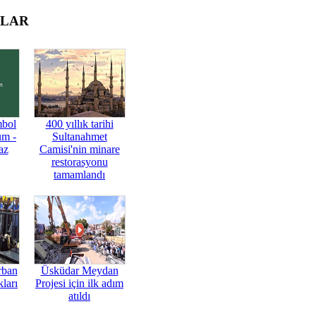
OLAR
mbol
400 yıllık tarihi
üm -
Sultanahmet
az
Camisi'nin minare
restorasyonu
tamamlandı
rban
Üsküdar Meydan
ları
Projesi için ilk adım
atıldı