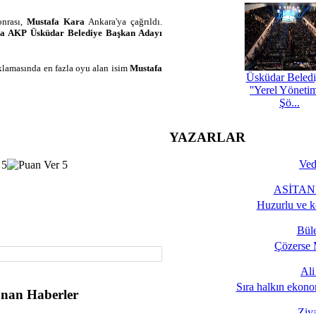
onrası,
Mustafa Kara
Ankara'ya çağrıldı.
a AKP Üsküdar Belediye Başkan Adayı
lamasında en fazla oyu alan isim
Mustafa
Üsküdar Beledi
''Yerel Yöneti
Şö...
YAZARLAR
Ved
ASİTANE
Huzurlu ve k
Bül
Çözerse 
Al
Sıra halkın ekono
nan Haberler
Ziy