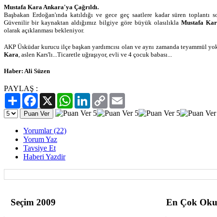
Mustafa Kara Ankara'ya Çağrıldı.
Başbakan Erdoğan'ında katıldığı ve gece geç saatlere kadar süren toplantı s
Güvenilir bir kaynaktan aldığımız bilgiye göre büyük olasılıkla
Mustafa Kar
olarak açıklanması bekleniyor.
AKP Üsküdar kurucu ilçe başkan yardımcısı olan ve aynı zamanda teyammül yok
Kara
, aslen Kars'lı...Ticaretle uğraşıyor, evli ve 4 çocuk babası...
Haber: Ali Süzen
PAYLAŞ :
Paylaş
Facebook
X
WhatsApp
LinkedIn
Copy
Email
Link
Yorumlar (22)
Yorum Yaz
Tavsiye Et
Haberi Yazdir
Seçim 2009
En Çok Oku