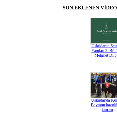
SON EKLENEN VİDE
Üsküdar'ın Se
Yapıları 2. Böl
Mehmet Dilb
Üsküdar'da Ku
Bayramı hazırlık
tamam