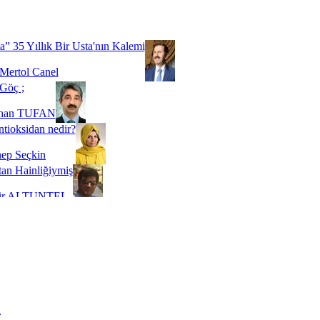
Biz buyuz...
 SOYSEVİNÇ
a” 35 Yıllık Bir Usta'nın Kalemi
Mertol Canel
Göç ;
ihan TUFAN
tioksidan nedir?
ep Seçkin
an Hainliğiymiş
kir ALTUNTEL
adde Bağımlılığı
t Kaymakçı
 Bir Süre De Olsa Burdayız
aş ŞENEL
ti Kalmadı Üstadım!
ı