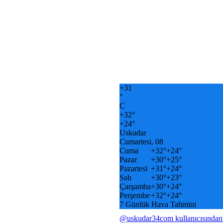
+
31
°
C
+
32°
+
24°
Uskudar
Cumartesi, 08
Cuma
+
32°
+
24°
Pazar
+
30°
+
25°
Pazartesi
+
31°
+
24°
Salı
+
30°
+
23°
Çarşamba
+
30°
+
24°
Perşembe
+
32°
+
24°
7 Günlük Hava Tahmini
@uskudar34com kullanıcısından