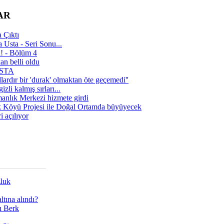
AR
 Çıktı
 Usta - Seri Sonu...
a! - Bölüm 4
n belli oldu
 USTA
lardır bir 'durak' olmaktan öte geçemedi''
zli kalmış sırları...
manlık Merkezi hizmete girdi
 Köyü Projesi ile Doğal Ortamda büyüyecek
i açılıyor
zluk
tına alındı?
ı Berk