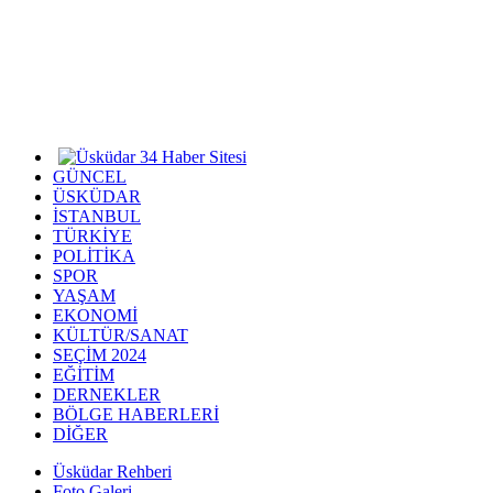
GÜNCEL
ÜSKÜDAR
İSTANBUL
TÜRKİYE
POLİTİKA
SPOR
YAŞAM
EKONOMİ
KÜLTÜR/SANAT
SEÇİM 2024
EĞİTİM
DERNEKLER
BÖLGE HABERLERİ
DİĞER
Üsküdar Rehberi
Foto Galeri