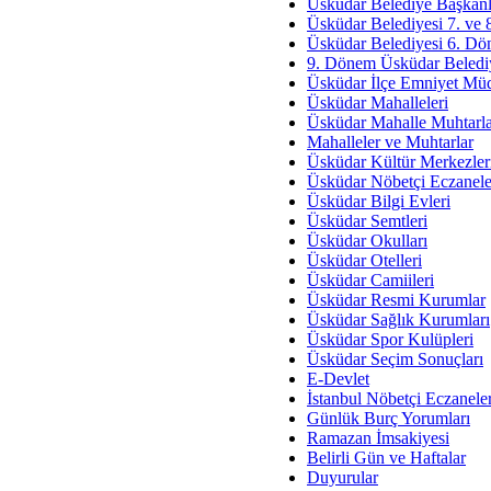
Av. Ş
Üsküdar Belediye Başkanl
Üsküdar Belediyesi 7. ve
İmar Sorunlarının Genel Ç
Üsküdar Belediyesi 6. Dö
9. Dönem Üsküdar Belediy
Çet
Üsküdar İlçe Emniyet Mü
Arakan Ner
Üsküdar Mahalleleri
Üsküdar Mahalle Muhtarla
Hüsam
Mahalleler ve Muhtarlar
Bayramın Mü
Üsküdar Kültür Merkezler
Üsküdar Nöbetçi Eczanele
Es
Üsküdar Bilgi Evleri
Ruhsal Yön
Üsküdar Semtleri
Üsküdar Okulları
Zülf
Üsküdar Otelleri
Üsküdar Kar
Üsküdar Camiileri
Üsküdar Resmi Kurumlar
Mus
Üsküdar Sağlık Kurumları
Üsküdar Spor Kulüpleri
Üsküdar Seçim Sonuçları
E-Devlet
İstanbul Nöbetçi Eczanele
Günlük Burç Yorumları
Ramazan İmsakiyesi
Belirli Gün ve Haftalar
Duyurular