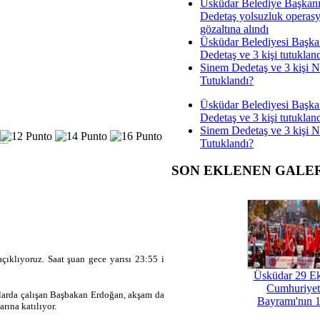
Üsküdar Belediye Başkan
Dedetaş yolsuzluk operas
gözaltına alındı
Üsküdar Belediyesi Başka
Dedetaş ve 3 kişi tutuklan
Sinem Dedetaş ve 3 kişi 
Tutuklandı?
Üsküdar Belediyesi Başka
Dedetaş ve 3 kişi tutuklan
Sinem Dedetaş ve 3 kişi 
Tutuklandı?
SON EKLENEN GALE
çıklıyoruz. Saat şuan gece yarısı 23:55 i
Üsküdar 29 E
Cumhuriyet
nlarda çalışan Başbakan Erdoğan, akşam da
Bayramı'nın 1
rına katılıyor.