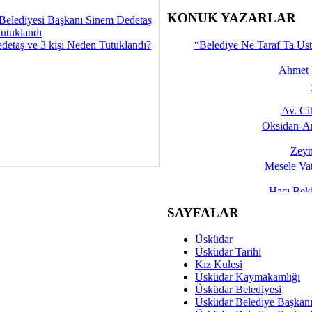
İşte 
KONUK YAZARLAR
Belediyesi Başkanı Sinem Dedetaş
tutuklandı
Yalçın
detaş ve 3 kişi Neden Tutuklandı?
“Belediye Ne Taraf Ta Ust
Ahmet 
Av. C
Oksidan-An
Zeyn
Mesele Vat
Hacı Be
Okullarda M
SAYFALAR
Mesu
Üsküdar
Dünya Fani, Ama Kısa
Üsküdar Tarihi
Kız Kulesi
Sav
Üsküdar Kaymakamlığı
Hukukun Adale
Üsküdar Belediyesi
Üsküdar Belediye Başkan