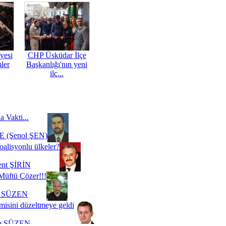
yesi
CHP Üsküdar İlçe
mler
Başkanlığı'nın yeni
ilç...
a Vakti...
 (Şenol ŞEN)
oalisyonlu ülkeler?
ent ŞİRİN
Müftü Çözer!!!
i SÜZEN
misini düzeltmeye geldi
a SÜZEN