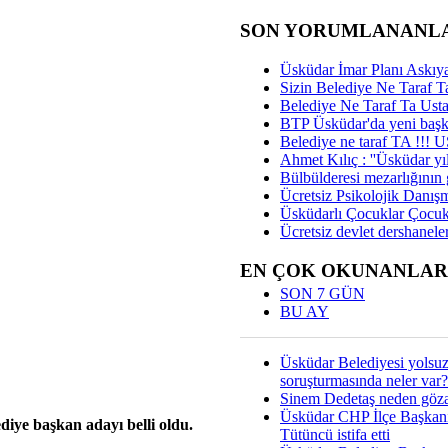
SON YORUMLANANL
Üsküdar İmar Planı Askıya
Sizin Belediye Ne Taraf Ta
Belediye Ne Taraf Ta Ust
BTP Üsküdar'da yeni başka
Belediye ne taraf TA !!!
Ahmet Kılıç : ''Üsküdar yıl
Bülbülderesi mezarlığının gi
Ücretsiz Psikolojik Danış
Üsküdarlı Çocuklar Çocuk
Ücretsiz devlet dershaneler
EN ÇOK OKUNANLAR
SON 7 GÜN
BU AY
Üsküdar Belediyesi yolsu
soruşturmasında neler var?
Sinem Dedetaş neden gözal
Üsküdar CHP İlçe Başkan
diye başkan adayı belli oldu.
Tütüncü istifa etti