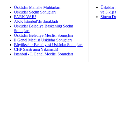
Üsküdar Mahalle Muhtarları
Üsküdar 
Üsküdar Seçim Sonuçları
ve 3 kişi 
FARK VAR!
Sinem De
AKP, İstanbul'da durakladı
Üsküdar Belediye Başkanlığı Seçim
Sonuçları
Üsküdar Belediye Meclisi Sonuçları
İl Genel Meclisi Üsküdar Sonuçları
Büyüksehir Belediyesi Üsküdar Sonuçları
CHP Sarstı ama Yıkamadı!
İstanbul - İl Genel Meclisi Sonuçları