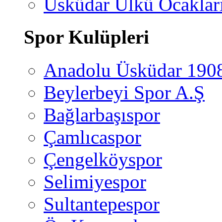
Üsküdar Ülkü Ocaklar
Spor Kulüpleri
Anadolu Üsküdar 190
Beylerbeyi Spor A.Ş
Bağlarbaşıspor
Çamlıcaspor
Çengelköyspor
Selimiyespor
Sultantepespor