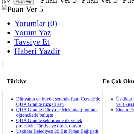
Yorumlar (0)
Yorum Yaz
Tavsiye Et
Haberi Yazdir
Türkiye
En Çok Oku
Dünyanın en büyük seramik fuarı Cersaie'de
Üsküdar 
QUA Granite rüzgarı esti
ve 3 kişi 
QUA Granite Dünya İç Mekanlar gününde
Sinem De
öğrencilerle buluştu
QUA Granite sektöründe ilk ve tek
projesiyle Türkiye'ye örnek oluyor
Üsküdar Belediyesi 20 Bin Fidan Bağışladı