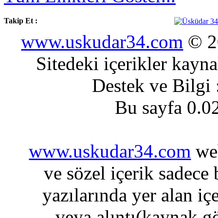
Takip Et :
www.uskudar34.com
© 20
Sitedeki içerikler kayn
Destek ve Bilgi
Bu sayfa 0.0
www.uskudar34.com
web
ve sözel içerik sadece
yazılarında yer alan iç
veya alıntı(kaynak gö