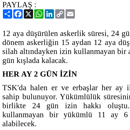
PAYLAŞ :
Paylaş
Facebook
X
WhatsApp
LinkedIn
Copy
Email
Link
12 aya düşürülen askerlik süresi, 24 g
dönem askerliğin 15 aydan 12 aya düşür
silah altındayken izin kullanmayan bir 
gün kışlada kalacak.
HER AY 2 GÜN İZİN
TSK'da halen er ve erbaşlar her ay i
sahip bulunuyor. Yükümlülük süresini
birlikte 24 gün izin hakkı oluştu
kullanmayan bir yükümlü 11 ay 6 
alabilecek.