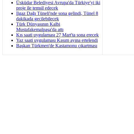
Üsküdar Belediyesi Avrupa'da Türkiye'yi iki
proje ile temsil edecek
Ilgaz Dağı Tüneli'nde sona gelindi, Tünel 8
dakikada geçilebilecek
Türk Dünyasının Kalbi
Mustafakemalpaşa'da attı
Kış saati uygulaması 27 Mart'ta sona erecek
Yaz saati uygulaması Kasım ayına ertelendi
Başkan Türkmen'de Kastamonu çıkartması