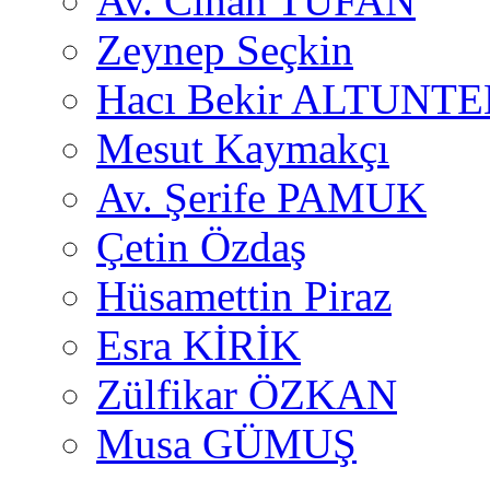
Av. Cihan TUFAN
Zeynep Seçkin
Hacı Bekir ALTUNTE
Mesut Kaymakçı
Av. Şerife PAMUK
Çetin Özdaş
Hüsamettin Piraz
Esra KİRİK
Zülfikar ÖZKAN
Musa GÜMUŞ