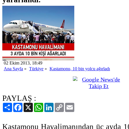
02 Ekim 2013, 18:49
Ana Sayfa
»
Türkiye
»
Kastamonu, 10 bin yolcu ağırladı
PAYLAŞ :
Paylaş
Facebook
X
WhatsApp
LinkedIn
Copy
Email
Link
Kastamonu Havalimanından üç ayda 10 