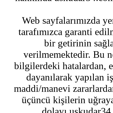
Web sayfalarımızda yer
tarafımızca garanti edil
bir getirinin sağ
verilmemektedir. Bu n
bilgilerdeki hatalardan, 
dayanılarak yapılan i
maddi/manevi zararlardan
üçüncü kişilerin uğraya
dolayı uskudar34