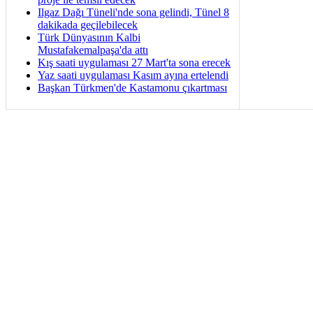
Ilgaz Dağı Tüneli'nde sona gelindi, Tünel 8
dakikada geçilebilecek
Türk Dünyasının Kalbi
Mustafakemalpaşa'da attı
Kış saati uygulaması 27 Mart'ta sona erecek
Yaz saati uygulaması Kasım ayına ertelendi
Başkan Türkmen'de Kastamonu çıkartması