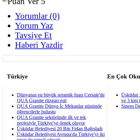
Yorumlar (0)
Yorum Yaz
Tavsiye Et
Haberi Yazdir
Türkiye
En Çok Oku
Dünyanın en büyük seramik fuarı Cersaie'de
Üsküdar 
QUA Granite rüzgarı esti
ve 3 kişi 
QUA Granite Dünya İç Mekanlar gününde
Sinem De
öğrencilerle buluştu
QUA Granite sektöründe ilk ve tek
projesiyle Türkiye'ye örnek oluyor
Üsküdar Belediyesi 20 Bin Fidan Bağışladı
Üsküdar Belediyesi Avrupa'da Türkiye'yi iki
proje ile temsil edecek