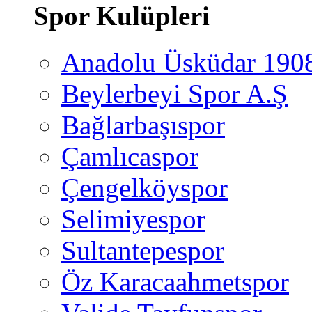
Spor Kulüpleri
Anadolu Üsküdar 190
Beylerbeyi Spor A.Ş
Bağlarbaşıspor
Çamlıcaspor
Çengelköyspor
Selimiyespor
Sultantepespor
Öz Karacaahmetspor