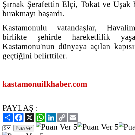
Şırnak Şerafettin Elçi, Tokat ve Uşak 
bırakmayı başardı.
Kastamonulu vatandaşlar, Havalim
birlikte şehirde hareketlilik yaşa
Kastamonu'nun dünyaya açılan kapıs
geçtiğini belirttiler.
kastamonuilkhaber.com
PAYLAŞ :
Paylaş
Facebook
X
WhatsApp
LinkedIn
Copy
Email
Link